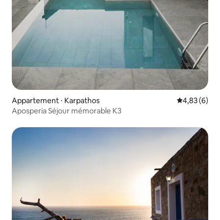
Appartement ⋅ Karpathos
Évaluation m
4,83 (6)
Aposperia Séjour mémorable K3