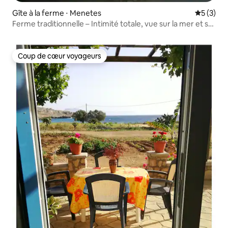
Gîte à la ferme ⋅ Menetes
Évaluatio
5 (3)
Ferme traditionnelle – Intimité totale, vue sur la mer et sur
le coucher du soleil
Coup de cœur voyageurs
Coup de cœur voyageurs