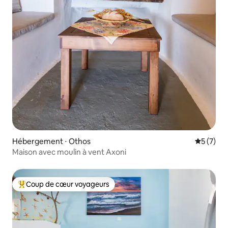
Hébergement ⋅ Othos
Évaluatio
5 (7)
Maison avec moulin à vent Axoni
Coup de cœur voyageurs
Coups de cœur voyageurs les plus appréciés