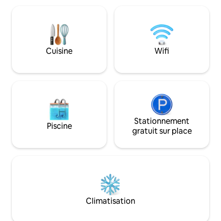
des réservations 
plages de Pigadia et Amoopi avec du
années. Cependan
sable fin et des vagues ondulantes. La
d'accueillir à nou
célèbre grotte de Poséidon est à
tenons à vous ass
quelques minutes à pied, les boutiques,
commentaires rem
bars et restaurants sont à seulement
Cuisine
Wifi
pouvez réserver f
quelques minutes en voiture, le quartier
est paisible et isolé.
Stationnement
Piscine
gratuit sur place
Climatisation