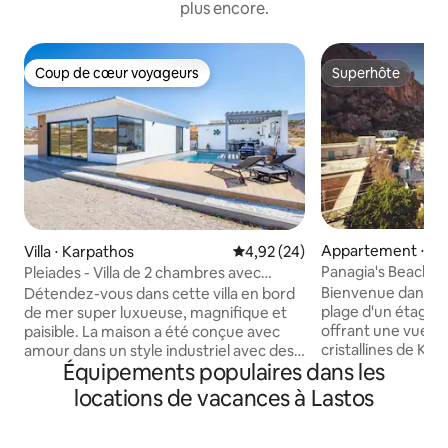
plus encore.
Coup de cœur voyageurs
Superhôte
Coup de cœur voyageurs
Superhôte
Appartement ⋅ Kir
Villa ⋅ Karpathos
Évaluation moyenne sur la base
4,92 (24)
Panagia's Beach V
Pleiades - Villa de 2 chambres avec
piscine au-dessus de la mer
Bienvenue dans n
Détendez-vous dans cette villa en bord
plage d'un étage 
de mer super luxueuse, magnifique et
offrant une vue im
paisible. La maison a été conçue avec
cristallines de Ky
amour dans un style industriel avec des
Équipements populaires dans les
Cette escapade pai
détails nordiques pour une sensation
quelques pas de la plage 
luxueuse et charmante. Profitez de la
locations de vacances à Lastos
JOUR sur LA COVID 
vue sur la mer et les montagnes depuis
une perte inattend
la piscine, le jardin et l'aire de jeux. La
nous avons mis en
maison est située dans l'étreinte des