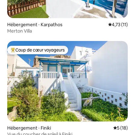
Hébergement ⋅ Karpathos
Évaluation m
4,73 (11)
Merton Villa
Coup de cœur voyageurs
Coups de cœur voyageurs les plus appréciés
Hébergement ⋅ Finiki
Évaluation
5 (18)
Vue du coucher de soleil à Finiki