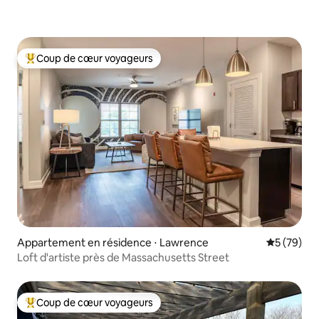
Coup de cœur voyageurs
Coups de cœur voyageurs les plus appréciés
Appartement en résidence ⋅ Lawrence
Évaluation
5 (79)
Loft d'artiste près de Massachusetts Street
Coup de cœur voyageurs
Coups de cœur voyageurs les plus appréciés