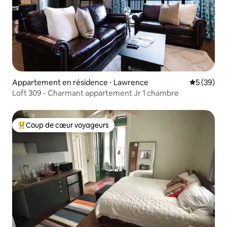
Appartement en résidence ⋅ Lawrence
Évaluation
5 (39)
Loft 309 - Charmant appartement Jr 1 chambre
Coup de cœur voyageurs
Coups de cœur voyageurs les plus appréciés