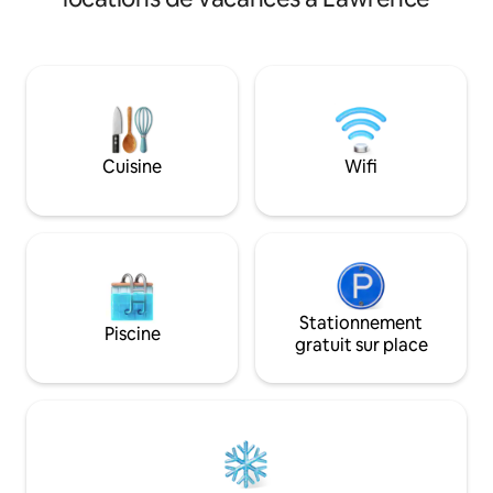
maison d'hôtes di
ombragée pour jouer et un porche
carrelée avec un 
latéral clôturé pour la détente ou le
La cuisine dispose
chien. Pour votre confort, nous
avec des comptoirs
fournissons un lave-linge, un sèche-linge
micro-ondes, une c
et un bureau pour rattraper le travail
vaisselle et un réf
scolaire/de bureau. Populaire ! Réservez
buanderie dispose 
maintenant !
sèche-linge et d'
Cuisine
Wifi
réservoir. La salle
coiffeuse blanche
Silestone et d'un 
Stationnement
Piscine
gratuit sur place