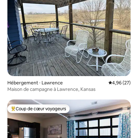
Hébergement ⋅ Lawrence
Évaluation mo
4,96 (27)
Maison de campagne à Lawrence, Kansas
Coup de cœur voyageurs
Coups de cœur voyageurs les plus appréciés