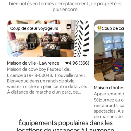
bien notés en termes d'emplacement, de propreté et
plus encore.
Coup de cœur voyageurs
Coup de cœur 
Coup de cœur voyageurs
Coups de cœur vo
Maison de ville ⋅ Lawrence
Évaluation moyenne sur la base 
4,96 (366)
Maison de cow-boy Fauteuil de
massage, près de l'I-70, cour clôturée
Licence STR-18-00048. Trouvaille rare !
Bienvenue dans un ranch de style
western niché en plein centre de la ville.
Maison d'hôtes ⋅ 
À distance de marche d'un parc, de
e
Appartement mais
restaurants et de magasins. À quelques
ville près de KU
Séjournez au centr
minutes de KU et du centre-ville. La
restaurants, cafés
cuisine dispose d'un four à convection,
spectacles. À seu
d'un lave-vaisselle, d'un micro-ondes
de maisons de Gra
pleine grandeur, d'un réfrigérateur
Équipements populaires dans les
bibliothèque. À se
pleine grandeur et de beaucoup
campus KU et à 2 mil
locations de vacances à Lawrence
d'espace de comptoir. Cour arrière