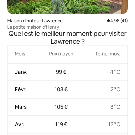
Maison d'hôtes ⋅ Lawrence
Évaluation mo
4,98 (41)
La petite maison d'Henry
Quel est le meilleur moment pour visiter
Lawrence ?
Mois
Prix moyen
Temp. moy.
Janv.
99 €
-1 °C
Févr.
103 €
2 °C
Mars
105 €
8 °C
Avr.
119 €
13 °C