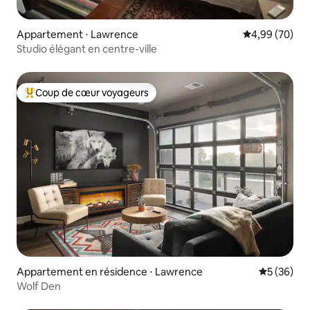
Appartement ⋅ Lawrence
Évaluation mo
4,99 (70)
Studio élégant en centre-ville
Coup de cœur voyageurs
Coups de cœur voyageurs les plus appréciés
Appartement en résidence ⋅ Lawrence
Évaluation
5 (36)
Wolf Den