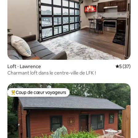
Loft ⋅ Lawrence
Évaluation
5 (37)
Charmant loft dans le centre-ville de LFK !
Coup de cœur voyageurs
Coups de cœur voyageurs les plus appréciés