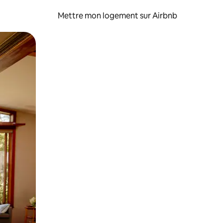
Mettre mon logement sur Airbnb
sant glisser.