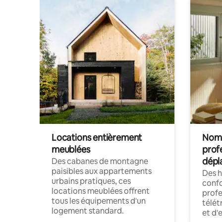
Locations entièrement
Noma
meublées
prof
dépl
Des cabanes de montagne
paisibles aux appartements
Des 
urbains pratiques, ces
confo
locations meublées offrent
profe
tous les équipements d'un
télét
logement standard.
et d'