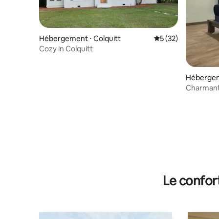
Hébergement ⋅ Colquitt
Évaluation moyenne
5 (32)
Cozy in Colquitt
Hébergem
Charmant
30 minute
Le confor