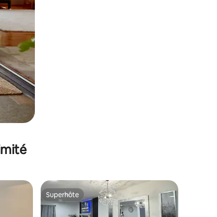
imité
Superhôte
Superhôte