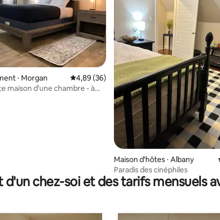
 sur la base de 32 commentaires : 5 sur 5
ent ⋅ Morgan
Évaluation moyenne sur la base de 36 commen
4,89 (36)
e maison d'une chambre - à
s d'Albany, Géorgie
Maison d'hôtes ⋅ Albany
Paradis des cinéphiles
t d'un chez-soi et des tarifs mensuels 