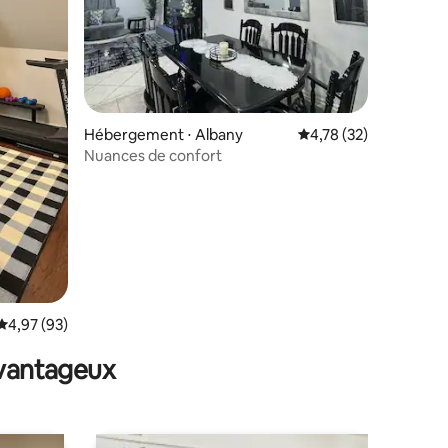
Hébergement ⋅ Albany
Évaluation moyenne su
4,78 (32)
Nuances de confort
taires : 4,89 sur 5
Évaluation moyenne sur la base de 93 commentaires : 4,97 sur 5
4,97 (93)
avantageux