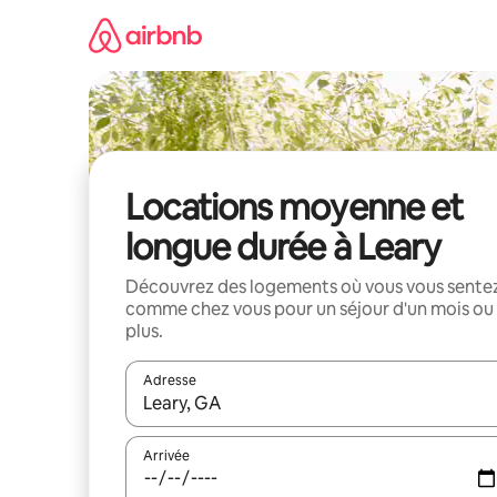
Aller
directement
au
contenu
Locations moyenne et
longue durée à Leary
Découvrez des logements où vous vous sente
comme chez vous pour un séjour d'un mois ou
plus.
Adresse
Lorsque les résultats s'affichent, utilisez les flèc
Arrivée