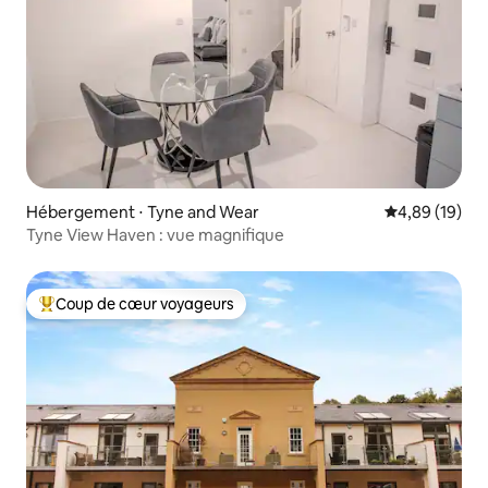
Hébergement ⋅ Tyne and Wear
Évaluation mo
4,89 (19)
Tyne View Haven : vue magnifique
Coup de cœur voyageurs
Coups de cœur voyageurs les plus appréciés