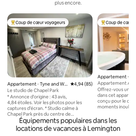
plus encore.
Coup de cœur voyageurs
Coup de cœur 
Coups de cœur voyageurs les plus appréciés
Coups de cœur vo
Appartement ⋅ Ty
ear
Appartement Adoni
Appartement ⋅ Tyne and We
Évaluation moyenne sur la base
4,94 (85)
Offrez-vous un sé
ar
Le studio de Chapel Park
dans cet apparteme
* Annonce d'origine : 43 avis,
conçu pour le conf
4,84 étoiles. Voir les photos pour les
moments inoubliab
captures d’écran. * Studio calme à
situé à proximité 
Chapel Park près du centre de
de villégiature pe
Équipements populaires dans les
Newcastle. À 10 minutes de l'aéroport et
environs en toute 
des liaisons de bus à seulement
locations de vacances à Lemington
profitant d'une intimité
30 secondes à pied. Comprend un lit
verre | Douche à l'