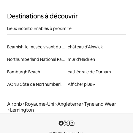
Newcastle
Destinations à découvrir
Lieux incontournables à proximité
Beamish, le musée vivant du Nord
château d'Alnwick
Northumberland National Park
mur d'Hadrien
Bamburgh Beach
cathédrale de Durham
AONB Côte de Northumberland
Afficher plus
Airbnb
Royaume-Uni
Angleterre
Tyne and Wear
Lemington