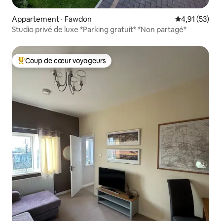
Appartement ⋅ Fawdon
Évaluation mo
4,91 (53)
Studio privé de luxe *Parking gratuit* *Non partagé*
Coup de cœur voyageurs
Coups de cœur voyageurs les plus appréciés