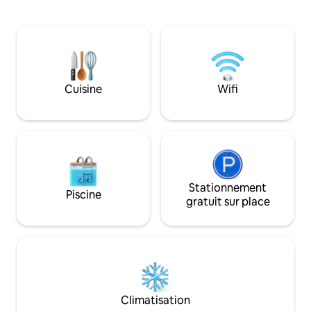
luxueux, une télévision intelligente, une
extérieure | Grand
connexion Wi-Fi rapide, une kitchenette
connectée avec Net
avec micro-ondes, une bouilloire, un
toilette | Couette 
grille-pain et une plaque de cuisson
de canard | Cuisine
électrique. Salle de bain privée avec
Cet endroit spécia
douche à effet pluie et parking dans
ce qui facilite la p
l'allée. Comprend une table pliante pour
Cuisine
Wifi
visite
travailler ou manger et l'accès à un jardin
arrière partagé. Idéal pour un séjour
paisible avec un excellent accès à la ville
et à l'aéroport.
Stationnement
Piscine
gratuit sur place
Climatisation