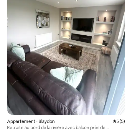
Appartement ⋅ Blaydon
Évaluatio
5 (5)
Retraite au bord de la rivière avec balcon près de