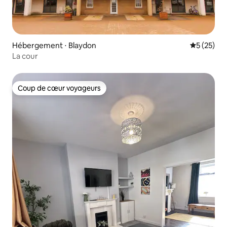
Hébergement ⋅ Blaydon
Évaluation
5 (25)
La cour
Coup de cœur voyageurs
Coup de cœur voyageurs