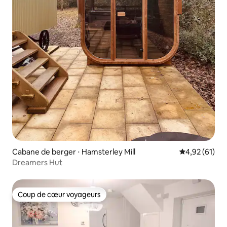
Cabane de berger ⋅ Hamsterley Mill
Évaluation mo
4,92 (61)
Dreamers Hut
Coup de cœur voyageurs
Coup de cœur voyageurs