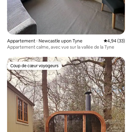
Appartement ⋅ Newcastle upon Tyne
Évaluation mo
4,94 (33)
Appartement calme, avec vue sur la vallée de la Tyne
Coup de cœur voyageurs
Coup de cœur voyageurs