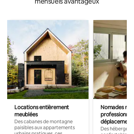
mensuels avantageux
Locations entièrement
Nomades num
meublées
professionnel
déplacement
Des cabanes de montagne
paisibles aux appartements
Des hébergem
urbains pratiques, ces