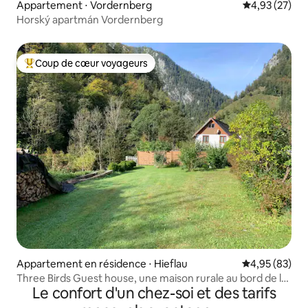
Appartement ⋅ Vordernberg
Évaluation mo
4,93 (27)
Horský apartmán Vordernberg
Coup de cœur voyageurs
Coups de cœur voyageurs les plus appréciés
Appartement en résidence ⋅ Hieflau
Évaluation mo
4,95 (83)
Three Birds Guest house, une maison rurale au bord de la
Le confort d'un chez-soi et des tarifs
rivière