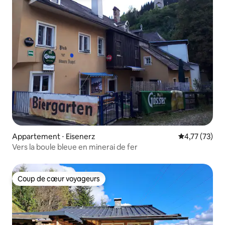
Appartement ⋅ Eisenerz
Évaluation mo
4,77 (73)
Vers la boule bleue en minerai de fer
Coup de cœur voyageurs
Coup de cœur voyageurs