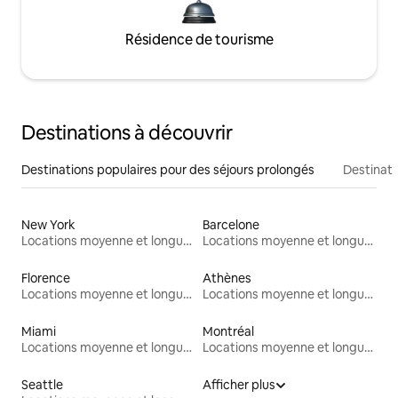
Résidence de tourisme
Destinations à découvrir
Destinations populaires pour des séjours prolongés
Destinati
New York
Barcelone
Locations moyenne et longue durée
Locations moyenne et longue durée
Florence
Athènes
Locations moyenne et longue durée
Locations moyenne et longue durée
Miami
Montréal
Locations moyenne et longue durée
Locations moyenne et longue durée
Seattle
Afficher plus