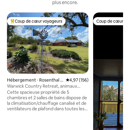
plus encore.
Coup de cœur voyageurs
Coup de cœur vo
Coups de cœur voyageurs les plus appréciés
Coup de cœur vo
Hébergement ⋅ Rosenthal H
Évaluation moyenne sur la base 
4,97 (156)
eights
Warwick Country Retreat, animaux
acceptés
Cette spacieuse propriété de 5
chambres et 2 salles de bains dispose de
la climatisation/chauffage canalisé et de
ventilateurs de plafond dans toutes les
chambres. 4 chambres ont des lits
Queen Size et un lit King Size dans la
spacieuse suite parentale. Elle est