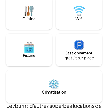
Observez les oisea
matinal, pêchez p
Yarramalong, et vis
les marchés de c
Cuisine
Wifi
propriétaires viven
ne pas manipuler 
feu de camp avec b
Stationnement
Piscine
gratuit sur place
Climatisation
Leyburn : d'autres superbes locations de