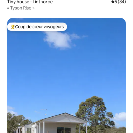
Tiny house ⋅ Linthorpe
Évaluation
5 (34)
« Tyson Rise »
Coup de cœur voyageurs
Coups de cœur voyageurs les plus appréciés