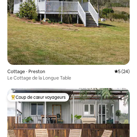
Cottage ⋅ Preston
Évaluation
5 (24)
Le Cottage de la Longue Table
Coup de cœur voyageurs
Coups de cœur voyageurs les plus appréciés