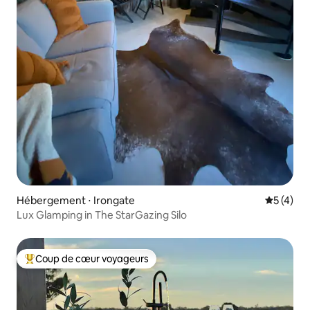
Hébergement ⋅ Irongate
Évaluatio
5 (4)
Lux Glamping in The StarGazing Silo
Coup de cœur voyageurs
Coups de cœur voyageurs les plus appréciés