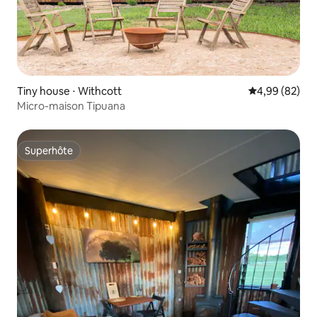
Tiny house ⋅ Withcott
Évaluation mo
4,99 (82)
Micro-maison Tipuana
Superhôte
Superhôte