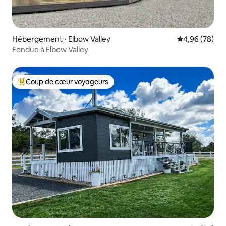
Hébergement ⋅ Elbow Valley
Évaluation mo
4,96 (78)
Fondue à Elbow Valley
Coup de cœur voyageurs
Coups de cœur voyageurs les plus appréciés