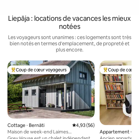
Liepāja : locations de vacances les mieux
notées
Les voyageurs sont unanimes : ces logements sont très
bien notés en termes d'emplacement, de propreté et
plus encore.
Coup de cœur voyageurs
Coup de cœur 
Coups de cœur voyageurs les plus appréciés
Coups de cœur vo
Cottage ⋅ Bernāti
Évaluation moyenne sur la base
4,93 (56)
Maison de week-end Laimes
Appartement ⋅ Lie
Stari/Maison grise
Grey House est un chalet indépendant
Ancien appartemen