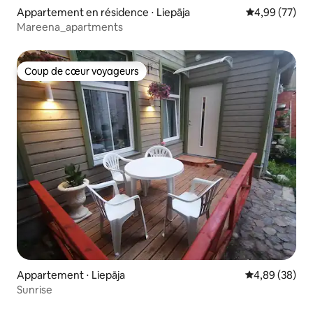
Appartement en résidence ⋅ Liepāja
Évaluation mo
4,99 (77)
Mareena_apartments
Coup de cœur voyageurs
Coup de cœur voyageurs
Appartement ⋅ Liepāja
Évaluation mo
4,89 (38)
Sunrise