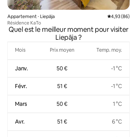
Appartement ⋅ Liepāja
Évaluation mo
4,93 (86)
Résidence KaTo
Quel est le meilleur moment pour visiter
Liepāja ?
Mois
Prix moyen
Temp. moy.
Janv.
50 €
-1 °C
Févr.
51 €
-1 °C
Mars
50 €
1 °C
Avr.
51 €
6 °C