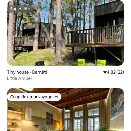
Superhôte
Superhôte
Tiny house ⋅ Bernāti
Évaluation mo
4,82 (22)
Little Amber
Coup de cœur voyageurs
Coup de cœur voyageurs