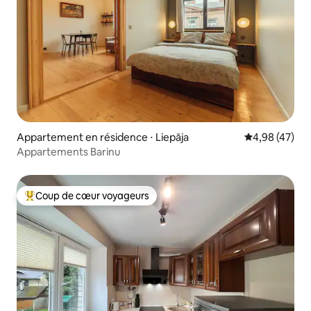
Appartement en résidence ⋅ Liepāja
Évaluation mo
4,98 (47)
Appartements Barinu
Coup de cœur voyageurs
Coups de cœur voyageurs les plus appréciés