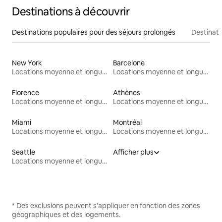
Destinations à découvrir
Destinations populaires pour des séjours prolongés
Destinati
New York
Barcelone
Locations moyenne et longue durée
Locations moyenne et longue durée
Florence
Athènes
Locations moyenne et longue durée
Locations moyenne et longue durée
Miami
Montréal
Locations moyenne et longue durée
Locations moyenne et longue durée
Seattle
Afficher plus
Locations moyenne et longue durée
* Des exclusions peuvent s'appliquer en fonction des zones
géographiques et des logements.