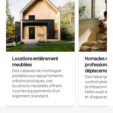
Locations entièrement
Nomades num
meublées
professionnel
déplacement
Des cabanes de montagne
paisibles aux appartements
Des hébergem
urbains pratiques, ces
confortables p
locations meublées offrent
professionnels
tous les équipements d'un
télétravail dis
logement standard.
et d'espaces de