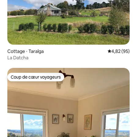
Cottage ⋅ Taralga
Évaluation mo
4,82 (95)
La Datcha
Coup de cœur voyageurs
Coup de cœur voyageurs