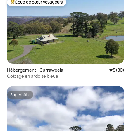
Coup de cœur voyageurs
Coups de cœur voyageurs les plus appréciés
Hébergement ⋅ Curraweela
Évaluation
5 (30)
Cottage en ardoise bleue
Superhôte
Superhôte