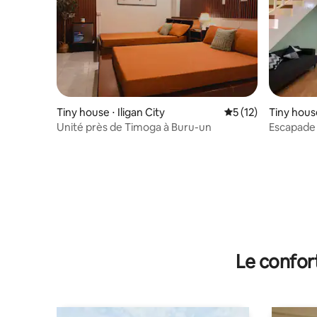
Tiny house ⋅ Iligan City
Évaluation moyenne
5 (12)
Tiny house
Unité près de Timoga à Buru-un
Escapade
Le confor