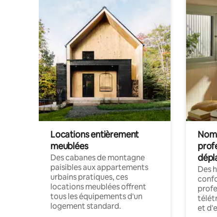
Locations entièrement
Noma
meublées
prof
dépl
Des cabanes de montagne
paisibles aux appartements
Des 
urbains pratiques, ces
confo
locations meublées offrent
profe
tous les équipements d'un
télét
logement standard.
et d'