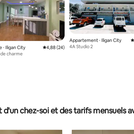
Appartement ⋅ Iligan City
É
4A Studio 2
 sur la base de 12 commentaires : 5 sur 5
 ⋅ Iligan City
Évaluation moyenne sur la base de 24 commen
4,88 (24)
 de charme
t d'un chez-soi et des tarifs mensuels 