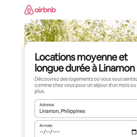
Aller
directement
au
contenu
Locations moyenne et
longue durée à Linamon
Découvrez des logements où vous vous sente
comme chez vous pour un séjour d'un mois ou
plus.
Adresse
Lorsque les résultats s'affichent, utilisez les flèc
Arrivée