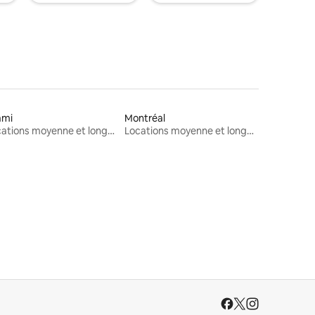
ami
Montréal
Locations moyenne et longue durée
Locations moyenne et longue durée