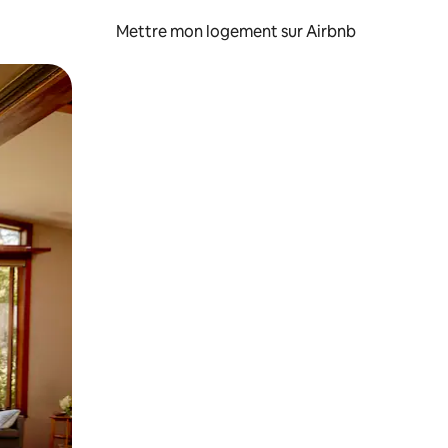
Mettre mon logement sur Airbnb
sant glisser.