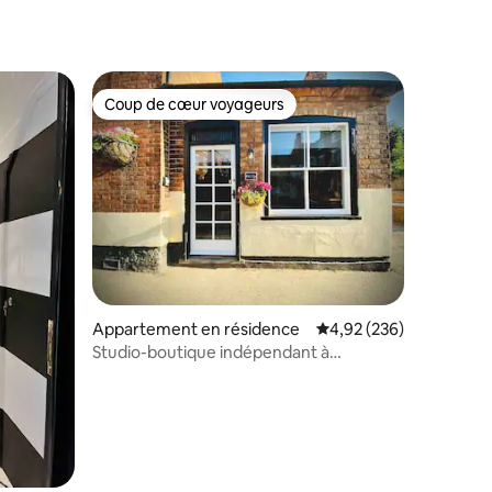
Coup de cœur voyageurs
lus appréciés
Coup de cœur voyageurs
mentaires : 5 sur 5
Appartement en résidence
Évaluation moyenne sur
4,92 (236)
Studio-boutique indépendant à
Southwell