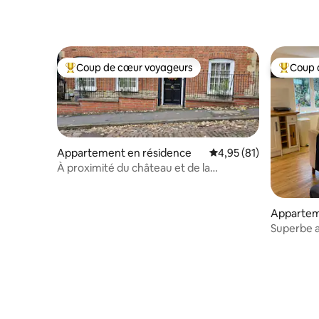
Coup de cœur voyageurs
Coup 
Coups de cœur voyageurs les plus appréciés
Coups de
Appartement en résidence
Évaluation moyenne su
4,95 (81)
À proximité du château et de la
cathédrale
Appartem
Superbe 
Southwell