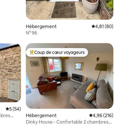
taires : 4,96 sur 5
Hébergement
Évaluation moyenne su
4,81 (80)
N° 96
Coup de cœur voyageurs
lus appréciés
Coups de cœur voyageurs les plus appréciés
Évaluation moyenne sur la base de 54 commentaires : 5 sur 5
5 (54)
Hébergement
Évaluation moyenne sur
4,96 (216)
mbres
incoln
Dinky House - Confortable 2 chambres
mitoyenne Lincoln