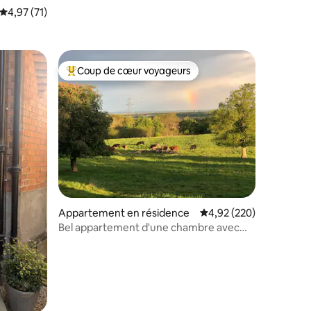
Évaluation moyenne sur la base de 71 commentaires : 4,97 sur 5
4,97 (71)
Coup de cœur voyageurs
Coups de cœur voyageurs les plus appréciés
entaires : 4,9 sur 5
Appartement en résidence
Évaluation moyenne sur
4,92 (220)
Bel appartement d'une chambre avec
vue imprenable