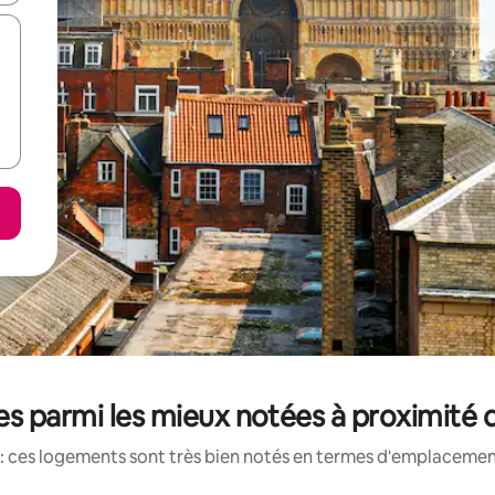
s parmi les mieux notées à proximité 
: ces logements sont très bien notés en termes d'emplacement