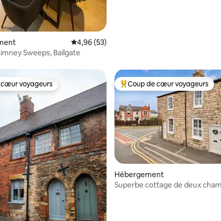
ment
Évaluation moyenne sur la base de 53 commen
4,96 (53)
imney Sweeps, Bailgate
 cœur voyageurs
Coup de cœur voyageurs
 cœur voyageurs
Coups de cœur voyageurs les p
Hébergement
Superbe cottage de deux cha
dans le quartier historique de L