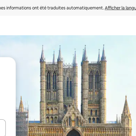
nes informations ont été traduites automatiquement. 
Afficher la lang
hes vers le haut et vers le bas pour les parcourir ou en appuyant et en fai