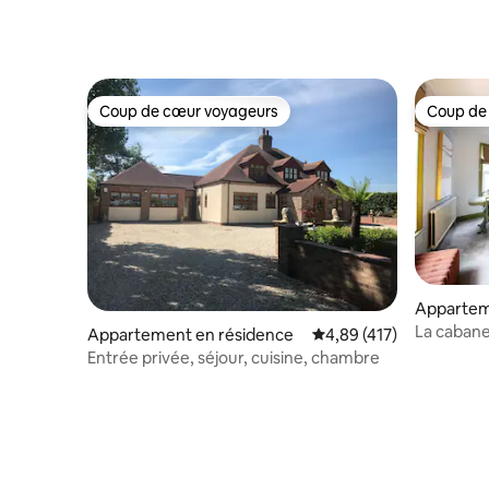
Coup de cœur voyageurs
Coup de
Coup de cœur voyageurs
Coup de
Appartem
La cabane 
Appartement en résidence
Évaluation moyenne sur
4,89 (417)
ville ; v
Entrée privée, séjour, cuisine, chambre