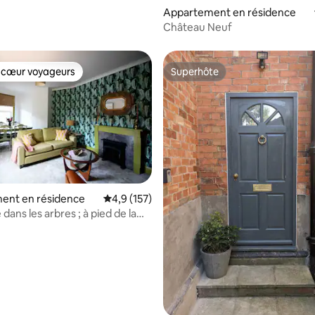
Appartement en résidence
Château Neuf
 cœur voyageurs
Superhôte
 cœur voyageurs
Superhôte
ent en résidence
Évaluation moyenne sur la base de 157 comm
4,9 (157)
dans les arbres ; à pied de la
 la base de 417 commentaires : 4,89 sur 5
ues communes