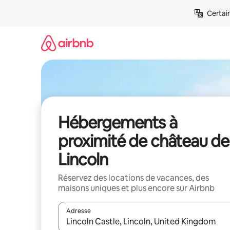
Aller
Certai
directement
au
contenu
Hébergements à
proximité de château de
Lincoln
Réservez des locations de vacances, des
maisons uniques et plus encore sur Airbnb
Adresse
Lorsque les résultats s'affichent, utilisez les flèc