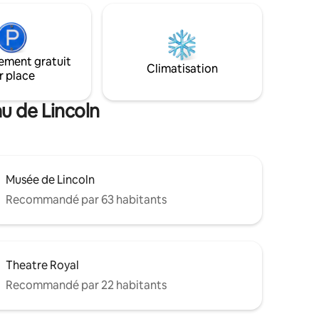
ize et le
trouve la prison victorienne. Cette
pouvant
charmante maison est un endroit
À
confortable et chaleureux pour vous
e offrant
détendre et profiter des meilleurs
une petite
ement gratuit
endroits de Lincoln, le tout à votre porte.
Climatisation
ace
r place
Parking privé gratuit sur place pour un
véhicule.
u de Lincoln
Musée de Lincoln
Recommandé par 63 habitants
Theatre Royal
Recommandé par 22 habitants