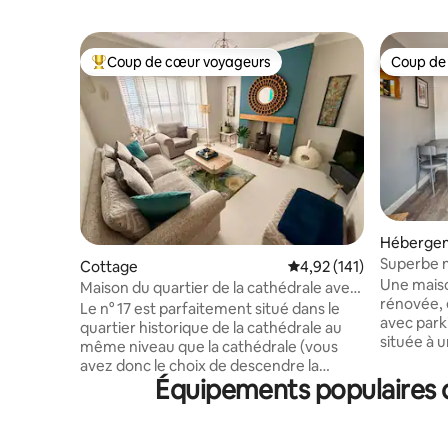
Coup de cœur voyageurs
Coup de
Coups de cœur voyageurs les plus appréciés
Coup de
Héberge
Superbe m
Cottage
Évaluation moyenne sur
4,92 (141)
Lincoln |
Une maiso
Maison du quartier de la cathédrale avec
rénovée, 
parking hors de la rue.
Le n° 17 est parfaitement situé dans le
avec parking privé.
quartier historique de la cathédrale au
située à 
même niveau que la cathédrale (vous
l'impress
avez donc le choix de descendre la
château de Linco
Équipements populaires d
célèbre Steep Hill et de remonter à pied).
complexe
La maison a été récemment rénovée
le célèbr
avec un haut niveau de qualité, elle est
qui regor
très chaleureuse et confortable. Le No.17