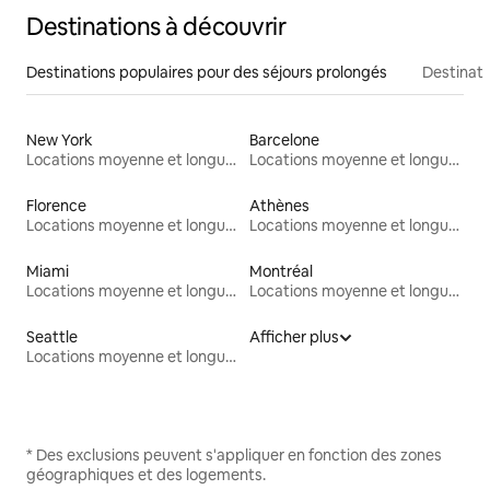
Destinations à découvrir
Destinations populaires pour des séjours prolongés
Destinati
New York
Barcelone
Locations moyenne et longue durée
Locations moyenne et longue durée
Florence
Athènes
Locations moyenne et longue durée
Locations moyenne et longue durée
Miami
Montréal
Locations moyenne et longue durée
Locations moyenne et longue durée
Seattle
Afficher plus
Locations moyenne et longue durée
* Des exclusions peuvent s'appliquer en fonction des zones
géographiques et des logements.