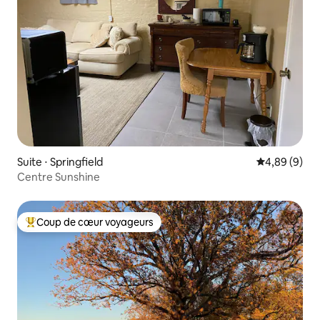
Suite ⋅ Springfield
Évaluation m
4,89 (9)
Centre Sunshine
Coup de cœur voyageurs
Coups de cœur voyageurs les plus appréciés