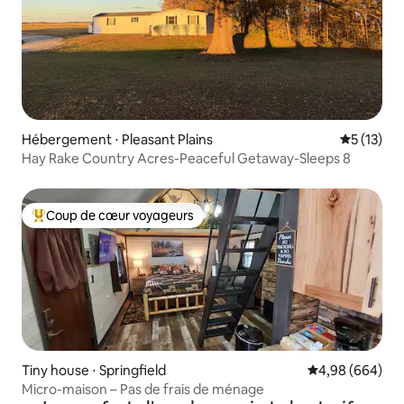
Hébergement ⋅ Pleasant Plains
Évaluation
5 (13)
Hay Rake Country Acres-Peaceful Getaway-Sleeps 8
Coup de cœur voyageurs
Coups de cœur voyageurs les plus appréciés
Tiny house ⋅ Springfield
Évaluation moye
4,98 (664)
Micro-maison – Pas de frais de ménage