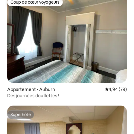
Coup de cœur voyageurs
Coup de cœur voyageurs
Appartement ⋅ Auburn
Évaluation mo
4,94 (79)
Des journées douillettes !
Superhôte
Superhôte