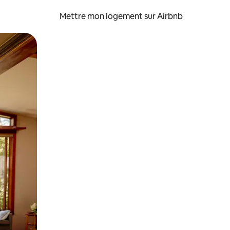
Mettre mon logement sur Airbnb
sant glisser.