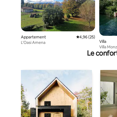
Appartement
Évaluation moyenne sur
4,96 (25)
Villa
L'Oasi Amena
Villa Monz
Le confor
(NO)