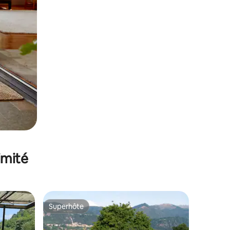
imité
Superhôte
Superhôte