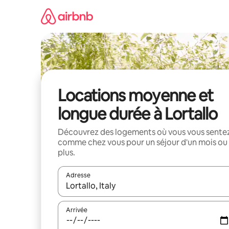
Aller
directement
au
contenu
Locations moyenne et
longue durée à Lortallo
Découvrez des logements où vous vous sente
comme chez vous pour un séjour d'un mois ou
plus.
Adresse
Lorsque les résultats s'affichent, utilisez les flèc
Arrivée