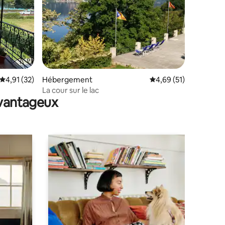
taires : 4,98 sur 5
Évaluation moyenne sur la base de 32 commentaires : 4,91 sur 5
4,91 (32)
Hébergement
Évaluation moyenne su
4,69 (51)
La cour sur le lac
avantageux