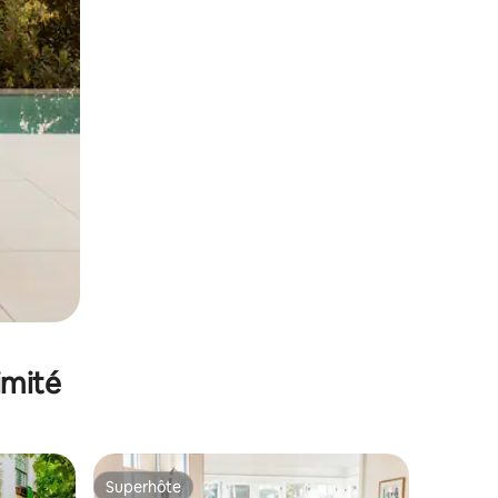
imité
Superhôte
lus appréciés
Superhôte