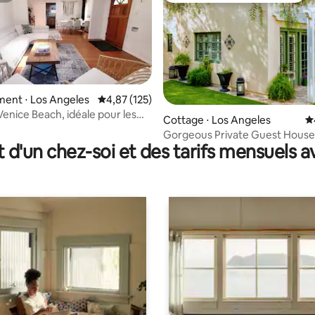
ent ⋅ Los Angeles
Évaluation moyenne sur la base de 125 comme
4,87 (125)
Venice Beach, idéale pour les
e sur la base de 7 commentaires : 5 sur 5
Cottage ⋅ Los Angeles
É
avec jacuzzi !
Gorgeous Private Guest House
t d'un chez-soi et des tarifs mensuels 
Iconic Larchmont