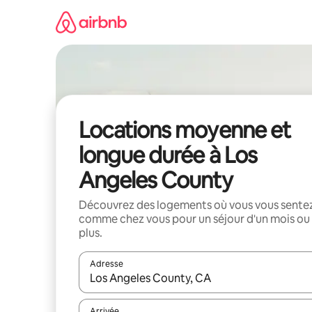
Aller
directement
au
contenu
Locations moyenne et
longue durée à Los
Angeles County
Découvrez des logements où vous vous sente
comme chez vous pour un séjour d'un mois ou
plus.
Adresse
Lorsque les résultats s'affichent, utilisez les flèc
Arrivée