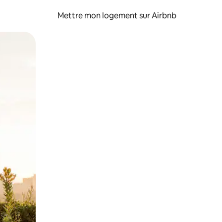
Mettre mon logement sur Airbnb
sant glisser.