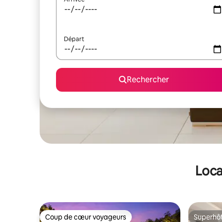
Départ
Rechercher
Loca
Coup de cœur voyageurs
Superhô
Coup de cœur voyageurs
Superhô