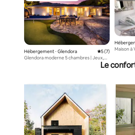
Hébergem
Maison à 
Hébergement ⋅ Glendora
Évaluation moyenn
5 (7)
familles, 
Glendora moderne 5 chambres | Jeux,
Le confor
bar et jardin avec barbecue