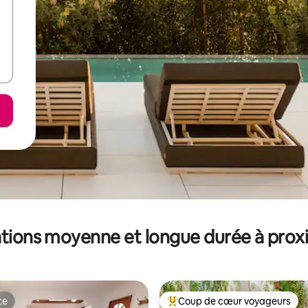
tions moyenne et longue durée à prox
te
Coup de cœur voyageurs
te
Coups de cœur voyageurs les p