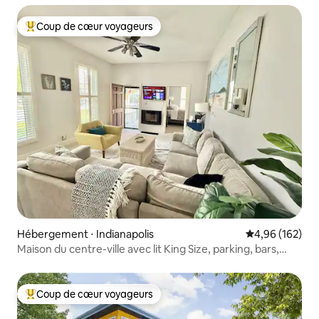
Coup de cœur voyageurs
Coups de cœur voyageurs les plus appréciés
Hébergement ⋅ Indianapolis
Évaluation moy
4,96 (162)
Maison du centre-ville avec lit King Size, parking, bars,
restaurants
Coup de cœur voyageurs
Coups de cœur voyageurs les plus appréciés