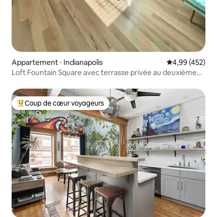
Appartement ⋅ Indianapolis
Évaluation moy
4,99 (452)
Loft Fountain Square avec terrasse privée au deuxième
étage
Coup de cœur voyageurs
Coups de cœur voyageurs les plus appréciés