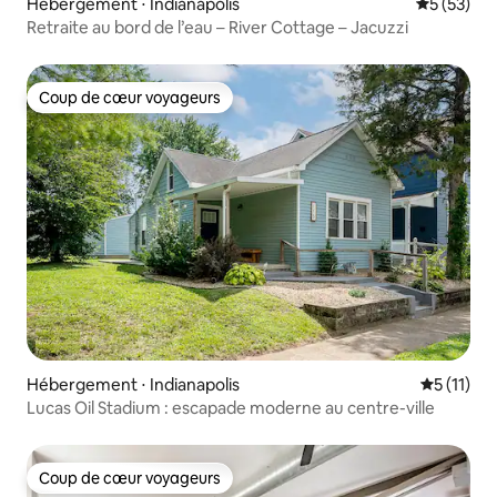
Hébergement ⋅ Indianapolis
Évaluation
5 (53)
Retraite au bord de l’eau – River Cottage – Jacuzzi
Coup de cœur voyageurs
Coup de cœur voyageurs
Hébergement ⋅ Indianapolis
Évaluatio
5 (11)
Lucas Oil Stadium : escapade moderne au centre-ville
Coup de cœur voyageurs
Coup de cœur voyageurs