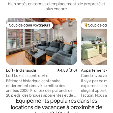
bien notés en termes d'emplacement, de propreté et
plus encore.
Coup de cœur voyageurs
Coup de cœur 
Coup de cœur voyageurs
Coups de cœur vo
Loft ⋅ Indianapolis
Évaluation moyenne sur la base 
4,88 (310)
Appartement ⋅ Ind
Loft Luxe au centre-ville
Condo avec vue sur
emplacement du ce
Bâtiment historique centenaire
Il n'y a pas de mei
gratuit !
entièrement rénové au milieu des
explorer le centre-
années 2000. Profitez des plafonds de
élégant appartem
20 pieds, des briques apparentes et de la
l'action. Nous avo
Équipements populaires dans les
disposition moderne. Emplacement,
sur place, mais vo
emplacement, emplacement, vous
de votre voiture ! 
locations de vacances à proximité de
pourrez marcher à peu près partout
d'entrée et dirige