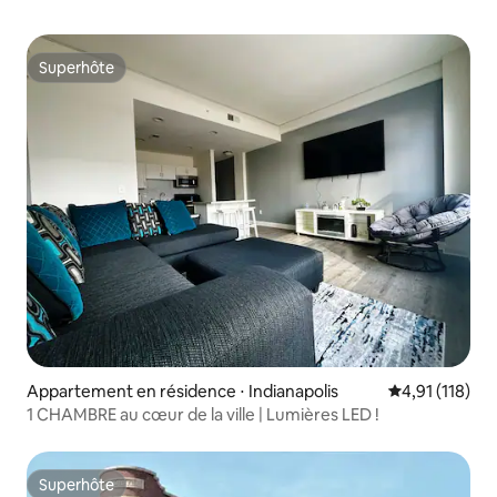
Superhôte
Superhôte
Appartement en résidence ⋅ Indianapolis
Évaluation moy
4,91 (118)
1 CHAMBRE au cœur de la ville | Lumières LED !
Superhôte
Superhôte