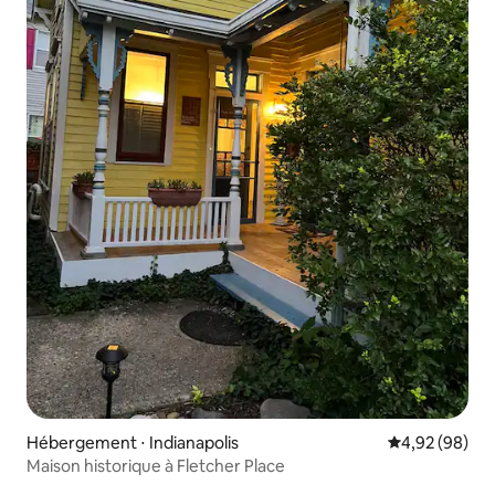
Hébergement ⋅ Indianapolis
Évaluation mo
4,92 (98)
Maison historique à Fletcher Place