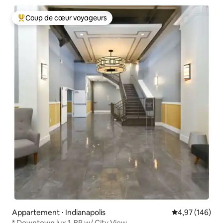
Coup de cœur voyageurs
Coups de cœur voyageurs les plus appréciés
Appartement ⋅ Indianapolis
Évaluation moy
4,97 (146)
* Downtown lux 1-BR w/ City View