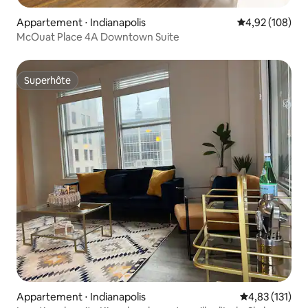
Appartement ⋅ Indianapolis
Évaluation moy
4,92 (108)
McOuat Place 4A Downtown Suite
Superhôte
Superhôte
Appartement ⋅ Indianapolis
Évaluation moy
4,83 (131)