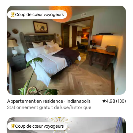
Coup de cœur voyageurs
Coups de cœur voyageurs les plus appréciés
Appartement en résidence ⋅ Indianapolis
Évaluation moy
4,98 (130)
Stationnement gratuit de luxe/historique
Coup de cœur voyageurs
Coups de cœur voyageurs les plus appréciés