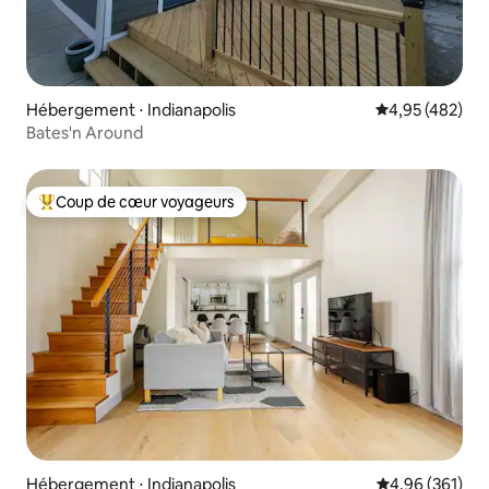
Hébergement ⋅ Indianapolis
Évaluation moy
4,95 (482)
Bates'n Around
Coup de cœur voyageurs
Coups de cœur voyageurs les plus appréciés
Hébergement ⋅ Indianapolis
Évaluation moy
4,96 (361)