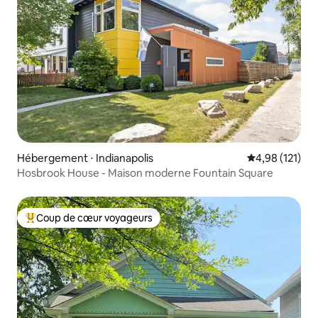
Hébergement ⋅ Indianapolis
Évaluation moy
4,98 (121)
Hosbrook House - Maison moderne Fountain Square
Coup de cœur voyageurs
Coups de cœur voyageurs les plus appréciés