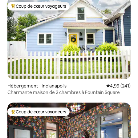
Coup de cœur voyageurs
Coups de cœur voyageurs les plus appréciés
Hébergement ⋅ Indianapolis
Évaluation moy
4,99 (241)
Charmante maison de 2 chambres à Fountain Square
Coup de cœur voyageurs
Coups de cœur voyageurs les plus appréciés