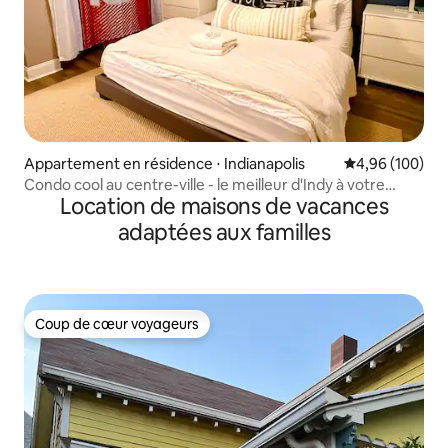
Appartement en résidence ⋅ Indianapolis
Évaluation moy
4,96 (100)
Condo cool au centre-ville - le meilleur d'Indy à votre
Location de maisons de vacances
porte !
adaptées aux familles
Coup de cœur voyageurs
Coup de cœur voyageurs