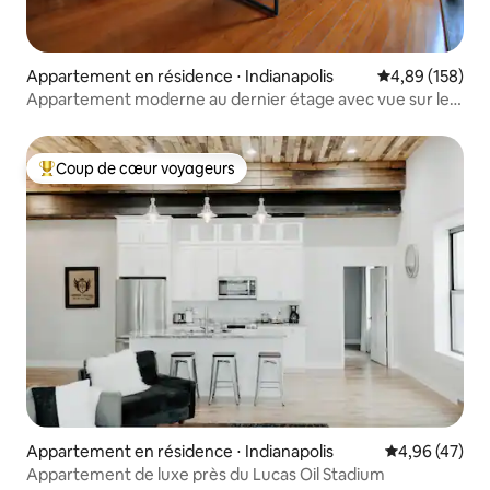
Appartement en résidence ⋅ Indianapolis
Évaluation moy
4,89 (158)
Appartement moderne au dernier étage avec vue sur le
State House
Coup de cœur voyageurs
Coups de cœur voyageurs les plus appréciés
Appartement en résidence ⋅ Indianapolis
Évaluation mo
4,96 (47)
Appartement de luxe près du Lucas Oil Stadium