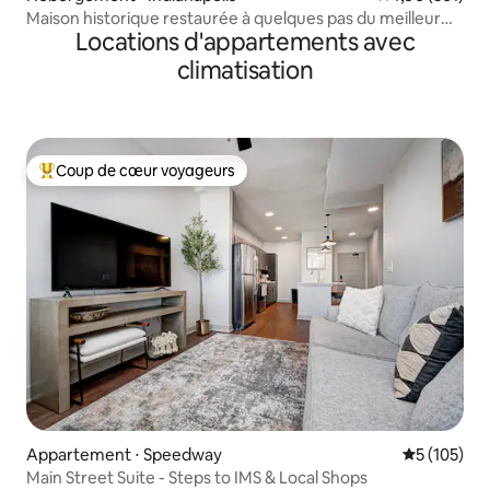
Maison historique restaurée à quelques pas du meilleur
Locations d'appartements avec
d'Indy
climatisation
Coup de cœur voyageurs
Coups de cœur voyageurs les plus appréciés
Appartement ⋅ Speedway
Évaluation 
5 (105)
Main Street Suite - Steps to IMS & Local Shops