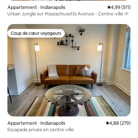
Appartement ⋅ Indianapolis
Évaluation moy
4,99 (511)
Urban Jungle sur Massachusetts Avenue - Centre-ville 🌱
Coup de cœur voyageurs
Coup de cœur voyageurs
Appartement ⋅ Indianapolis
Évaluation moy
4,88 (279)
Escapade privée en centre-ville