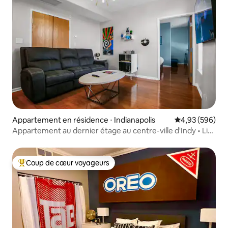
Appartement en résidence ⋅ Indianapolis
Évaluation moy
4,93 (596)
Appartement au dernier étage au centre-ville d'Indy • Lit
King Size
Coup de cœur voyageurs
Coups de cœur voyageurs les plus appréciés