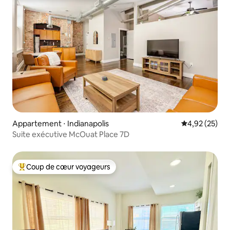
Appartement ⋅ Indianapolis
Évaluation mo
4,92 (25)
Suite exécutive McOuat Place 7D
Coup de cœur voyageurs
Coups de cœur voyageurs les plus appréciés