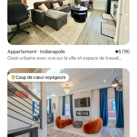
Appartement ⋅ Indianapolis
Évaluation
5 (19)
Oasis urbaine avec vue sur la ville et espace de travail
dédié !
Coup de cœur voyageurs
Coups de cœur voyageurs les plus appréciés