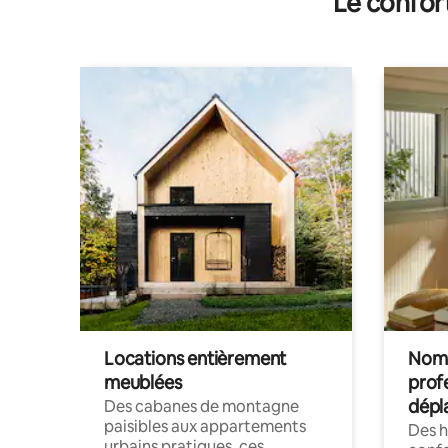
Le confor
Locations entièrement
Noma
meublées
prof
dépl
Des cabanes de montagne
paisibles aux appartements
Des 
urbains pratiques, ces