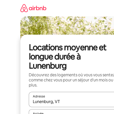
Aller
directement
au
contenu
Locations moyenne et
longue durée à
Lunenburg
Découvrez des logements où vous vous sente
comme chez vous pour un séjour d'un mois ou
plus.
Adresse
Lorsque les résultats s'affichent, utilisez les flèc
Arrivée