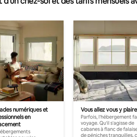
t d'un chez-soi et des tarifs mensuels 
des numériques et
Vous allez vous y plaire
essionnels en
Parfois, l'hébergement fai
voyage. Qu'il s'agisse de
acement
cabanes à flanc de falais
hébergements
de péniches tranquilles, 