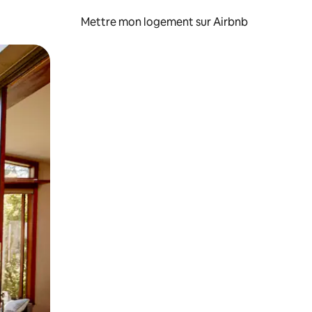
Mettre mon logement sur Airbnb
sant glisser.