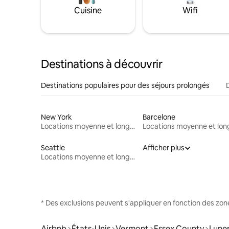
Cuisine
Wifi
Destinations à découvrir
Destinations populaires pour des séjours prolongés
New York
Barcelone
Locations moyenne et longue durée
Seattle
Afficher plus
Locations moyenne et longue durée
* Des exclusions peuvent s'appliquer en fonction des zo
Airbnb
États-Unis
Vermont
Essex County
Lune