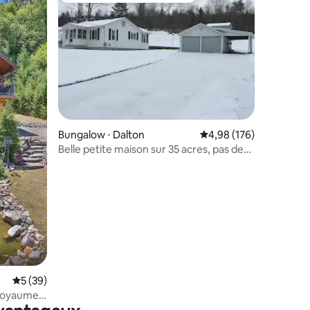
Bungalow ⋅ Dalton
Évaluation moyenne sur
4,98 (176)
Belle petite maison sur 35 acres, pas de
frais de ménage.
taires : 4,97 sur 5
Évaluation moyenne sur la base de 39 commentaires : 5 sur 5
5 (39)
 royaume