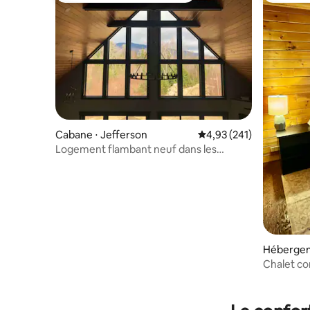
Cabane ⋅ Jefferson
Évaluation moyenne sur
4,93 (241)
Logement flambant neuf dans les
montagnes blanches
Hébergem
Chalet co
jacuzzi+ 