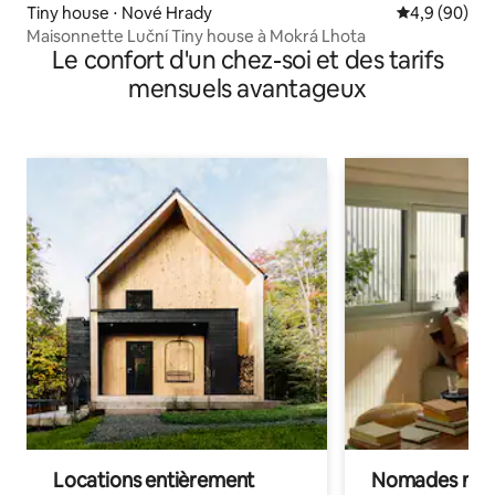
Tiny house ⋅ Nové Hrady
Évaluation m
4,9 (90)
Maisonnette Luční Tiny house à Mokrá Lhota
Le confort d'un chez-soi et des tarifs
mensuels avantageux
Locations entièrement
Nomades num