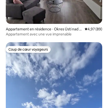
Appartement en résidence ⋅ Okres Ústí nad O
Évaluation mo
4,97 (89)
rlicí
Appartement avec une vue imprenable
Coup de cœur voyageurs
Coup de cœur voyageurs