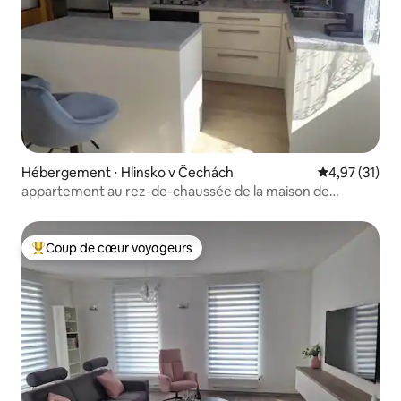
Hébergement ⋅ Hlinsko v Čechách
Évaluation mo
4,97 (31)
appartement au rez-de-chaussée de la maison de
campagne à Hlinsko
Coup de cœur voyageurs
Coups de cœur voyageurs les plus appréciés