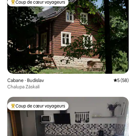
Coup de cœur voyageurs
Coups de cœur voyageurs les plus appréciés
Cabane ⋅ Budislav
Évaluation
5 (58)
Chalupa Záskalí
Coup de cœur voyageurs
Coups de cœur voyageurs les plus appréciés