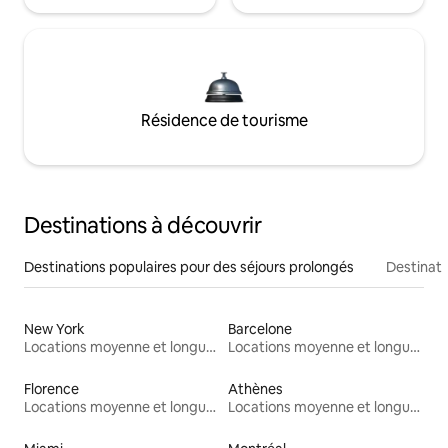
Résidence de tourisme
Destinations à découvrir
Destinations populaires pour des séjours prolongés
Destinati
New York
Barcelone
Locations moyenne et longue durée
Locations moyenne et longue durée
Florence
Athènes
Locations moyenne et longue durée
Locations moyenne et longue durée