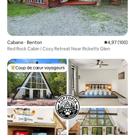
Cabane ⋅ Benton
Évaluation moy
4,97 (100)
Red Rock Cabin | Cozy Retreat Near Ricketts Glen
Coup de cœur voyageurs
Coups de cœur voyageurs les plus appréciés