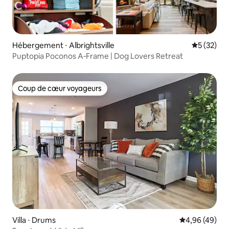
Hébergement ⋅ Albrightsville
Évaluation
5 (32)
Puptopia Poconos A‑Frame | Dog Lovers Retreat
Coup de cœur voyageurs
Coup de cœur voyageurs
Villa ⋅ Drums
Évaluation mo
4,96 (49)