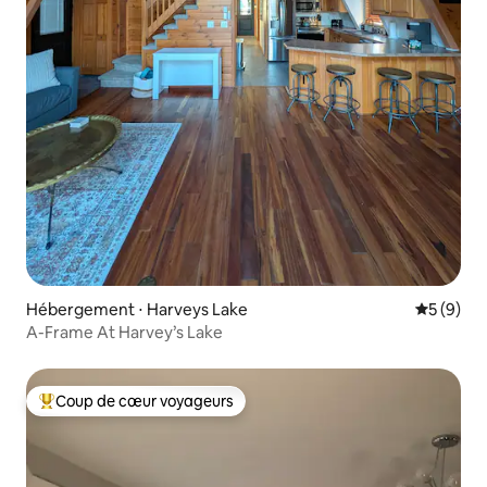
Hébergement ⋅ Harveys Lake
Évaluatio
5 (9)
A-Frame At Harvey’s Lake
Coup de cœur voyageurs
Coups de cœur voyageurs les plus appréciés