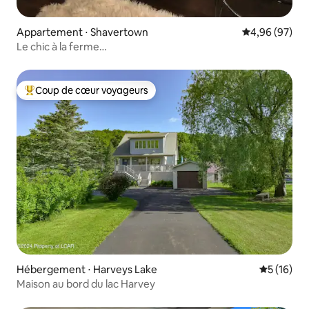
Appartement ⋅ Shavertown
Évaluation mo
4,96 (97)
Le chic à la ferme…
Coup de cœur voyageurs
Coups de cœur voyageurs les plus appréciés
Hébergement ⋅ Harveys Lake
Évaluation
5 (16)
Maison au bord du lac Harvey