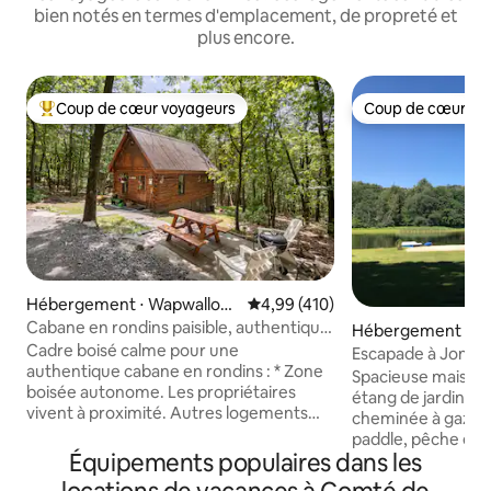
bien notés en termes d'emplacement, de propreté et
plus encore.
Coup de cœur voyageurs
Coup de cœur vo
Coups de cœur voyageurs les plus appréciés
Coup de cœur vo
Hébergement ⋅ Wapwallop
Évaluation moyenne sur la base 
4,99 (410)
en
Cabane en rondins paisible, authentique
Hébergement ⋅ W
et rustique dans la forêt
Cadre boisé calme pour une
n
Escapade à Jones
authentique cabane en rondins : * Zone
de l'eau, maison 
Spacieuse maison
boisée autonome. Les propriétaires
étang de jardin, pl
vivent à proximité. Autres logements
cheminée à gaz in
visibles en hiver. * Un chemin de terre de
paddle, pêche et 
campagne de 1/2 mile passe devant les
Équipements populaires dans les
moteur sont les bi
maisons sur le chemin de la cabane.
Grande terrasse i