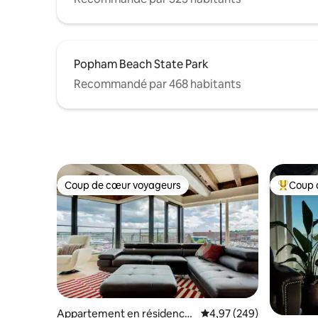
Popham Beach State Park
Recommandé par 468 habitants
Coup de cœur voyageurs
Coup 
Coup de cœur voyageurs
Coups de
Appartement en résidence
Évaluation moyenne sur 
4,97 (249)