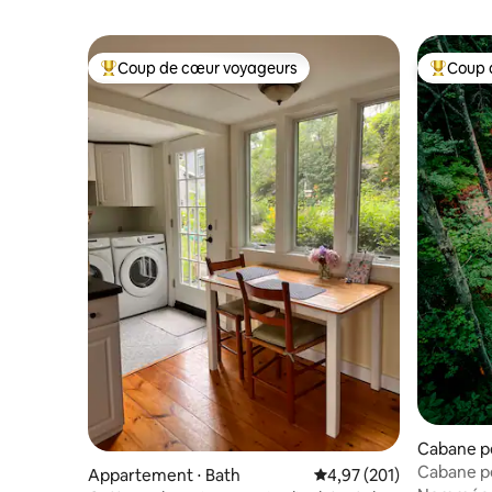
Coup de cœur voyageurs
Coup 
Coups de cœur voyageurs les plus appréciés
Coups de
Cabane p
Cabane p
Appartement ⋅ Bath
Évaluation moyenne sur
4,97 (201)