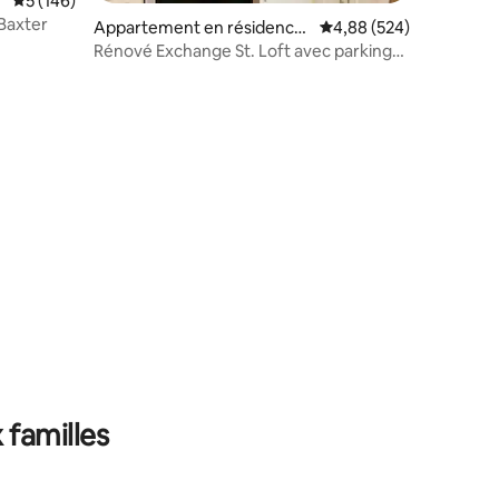
o
Évaluation moyenne sur la base de 146 commentaires : 5 sur 5
5 (146)
 Baxter
Appartement en résidence
Évaluation moyenne sur
4,88 (524)
⋅ Portland
Rénové Exchange St. Loft avec parking
gratuit
taires : 4,92 sur 5
 familles