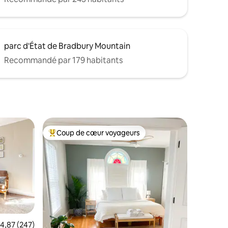
parc d'État de Bradbury Mountain
Recommandé par 179 habitants
Coup de cœur voyageurs
Coups de cœur voyageurs les plus appréciés
valuation moyenne sur la base de 247 commentaires : 4,87 sur 5
4,87 (247)