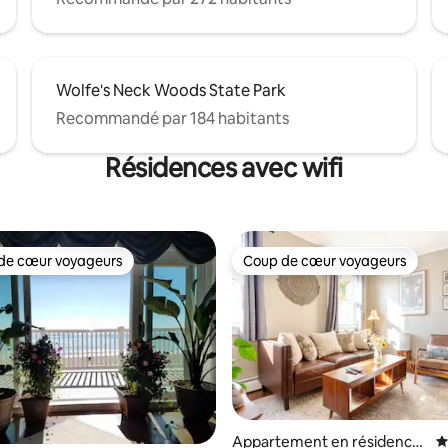
Wolfe's Neck Woods State Park
Recommandé par 184 habitants
Résidences avec wifi
de cœur voyageurs
Coup de cœur voyageurs
 cœur voyageurs les plus appréciés
Coup de cœur voyageurs
la base de 249 commentaires : 4,97 sur 5
Appartement en résidence
É