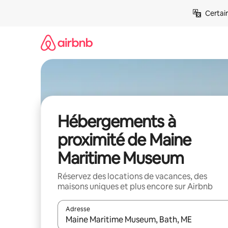
Aller
Certai
directement
au
contenu
Hébergements à
proximité de Maine
Maritime Museum
Réservez des locations de vacances, des
maisons uniques et plus encore sur Airbnb
Adresse
Lorsque les résultats s'affichent, utilisez les flèc