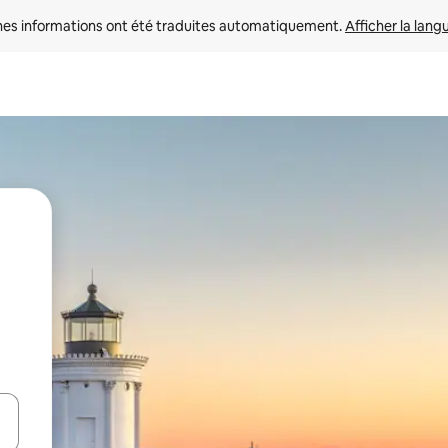
nes informations ont été traduites automatiquement. 
Afficher la lang
hes vers le haut et vers le bas pour les parcourir ou en appuyant et en fai