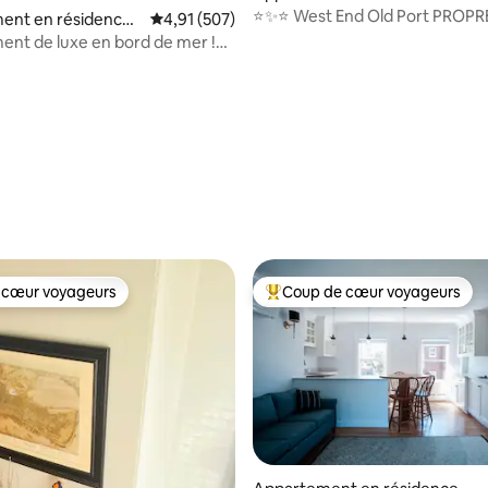
⋅ Portland
⭐️✨⭐️ West End Old Port PROPR
ent en résidence ⋅
Évaluation moyenne sur la base de 507 comme
4,91 (507)
confortable, pratique
ard Beach
nt de luxe en bord de mer !
nt privilégié !
 cœur voyageurs
Coup de cœur voyageurs
 cœur voyageurs
Coups de cœur voyageurs les p