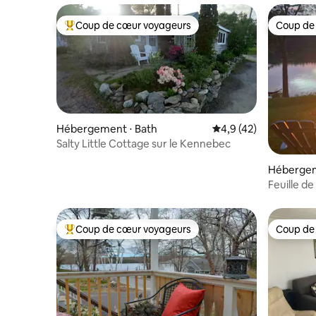
Coup de cœur voyageurs
Coup de
Coups de cœur voyageurs les plus appréciés
Coup de
Hébergement ⋅ Bath
Évaluation moyenne s
4,9 (42)
Salty Little Cottage sur le Kennebec
Hébergem
Feuille d
Coup de cœur voyageurs
Coup de
Coups de cœur voyageurs les plus appréciés
Coup de