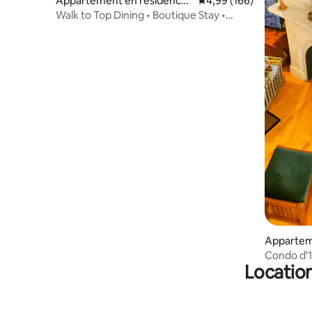
Appartement en résidence
Évaluation moyenne sur 
4,99 (166)
⋅ Portland
Walk to Top Dining • Boutique Stay •
Parking
Appartem
Portland
Condo d'1
Location
quartier d