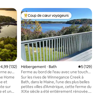
Appartem
Coup de cœur voyageurs
Coup de
lus appréciés
Coups de cœur voyageurs les plus appréciés
Coup de
Vues pano
Sheepsc
Depuis n
offre une
Barter's Island
sur la te
oiseaux 
regardez 
marée basse. Promene
profiter
imprenabl
valuation moyenne sur la base de 132 commentaires : 4,99 sur 5
4,99 (132)
Hébergement ⋅ Bath
Évaluation moyenne 
5 (129)
Apportez 
Westport 
erne au
Ferme au bord de l'eau avec une touche
pour la r
moderne !
ine Home
Sur les rives de Winnegance Creek à
et est u
e et
Bath, dans le Maine, l'une des plus belles
visiter d
nte sur
petites villes d'Amérique, cette ferme du
la côte m
e et un
XIXe siècle a été entièrement rénovée.
ndre son
Bénéficiant d'une vue sur l'eau et situé
u observer
sur plus d'un acre de terrain, les
taires : 4,99 sur 5
et les
possibilités de loisirs et de détente ne
ilieu de
manquent pas. Profitez de la terrasse