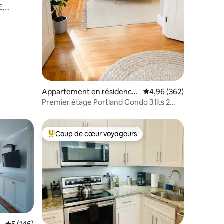
E,
ntaires : 4,91 sur 5
Appartement en résidence
Évaluation moyenne sur
4,96 (362)
⋅ Portland
Premier étage Portland Condo 3 lits 2
salles de bain + parking
Coup de cœur voyageurs
lus appréciés
Coups de cœur voyageurs les plus appréciés