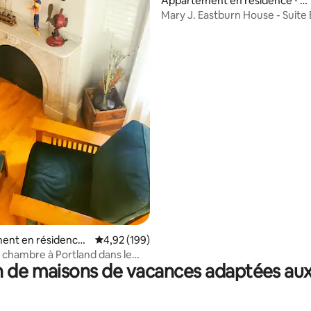
la base de 166 commentaires : 4,99 sur 5
Appartement en résidence ⋅ P
rtland
Mary J. Eastburn House - Suite
ent en résidence ⋅
Évaluation moyenne sur la base de 199 commen
4,92 (199)
 chambre à Portland dans le
 de maisons de vacances adaptées aux
es arts.