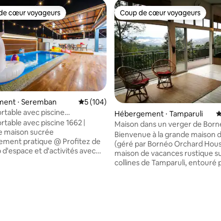
de cœur voyageurs
Coup de cœur voyageurs
 cœur voyageurs les plus appréciés
Coup de cœur voyageurs
ent ⋅ Seremban
Évaluation moyenne sur la base de 104 co
5 (104)
la base de 108 commentaires : 4,94 sur 5
ortable avec piscine
Hébergement ⋅ Tamparuli
É
an PD
ortable avec piscine 1662 |
Maison dans un verger de Born
e maison sucrée
vue magnifique sur la vallée
Bienvenue à la grande maison 
ment pratique @ Profitez de
(géré par Bornéo Orchard House
d'espace et d'activités avec
maison de vacances rustique su
amille dans cet endroit
collines de Tamparuli, entouré p
es de bain
forêt tropicale secondaire et v
Séjour confortable de
durian avec vue panoramique su
on offre un
vallée brumeuse de Kiulu. Profitez de
ment cosy avec plusieurs
notre terre « Go-un » signifie 
ons de style complexe hôtelier
langue de Dusun. Le design simple et
opriété. J'espère sincèrement
ouvert de la Big Guesthouse a