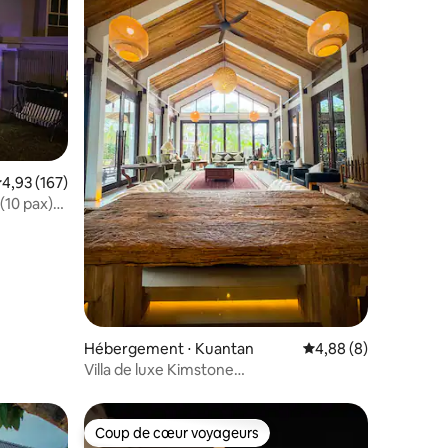
taires : 4,84 sur 5
valuation moyenne sur la base de 167 commentaires : 4,93 sur 5
4,93 (167)
(10 pax)
Hébergement ⋅ Kuantan
Évaluation moyenne s
4,88 (8)
Villa de luxe Kimstone
Tropical / 6 chambres, piscine privée
Coup de cœur voyageurs
Coup de cœur voyageurs