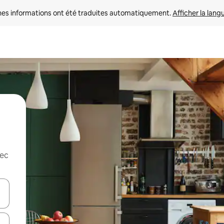
nes informations ont été traduites automatiquement. 
Afficher la lang
vec
hes vers le haut et vers le bas pour les parcourir ou en appuyant et en fai