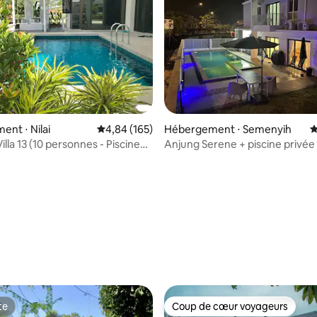
sur la base de 60 commentaires : 5 sur 5
nt ⋅ Nilai
Évaluation moyenne sur la base de 165 commen
4,84 (165)
Hébergement ⋅ Semenyih
É
lla 13 (10 personnes - Piscine
Anjung Serene + piscine privée 
 barbecue)
@ Semenyih
te
Coup de cœur voyageurs
te
Coup de cœur voyageurs