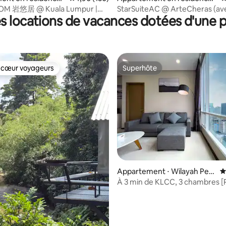
mpur
Cheras
OM 岩悠居 @ Kuala Lumpur |
StarSuiteAC @ ArteCheras (av
s locations de vacances dotées d'une p
t vue sur KLCC
karaoké et billard)
 cœur voyageurs
Superhôte
 cœur voyageurs
Superhôte
Appartement ⋅ Wilayah Pers
É
ekutuan
À 3 min de KLCC, 3 chambres [
gratuit] @Wakely