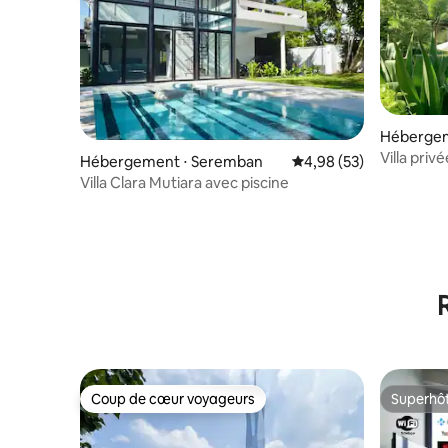
Hébergeme
Villa priv
Hébergement ⋅ Seremban
Évaluation moyenne sur
4,98 (53)
0,4 hecta
Villa Clara Mutiara avec piscine
Coup de cœur voyageurs
Superhô
Coup de cœur voyageurs
Superhô