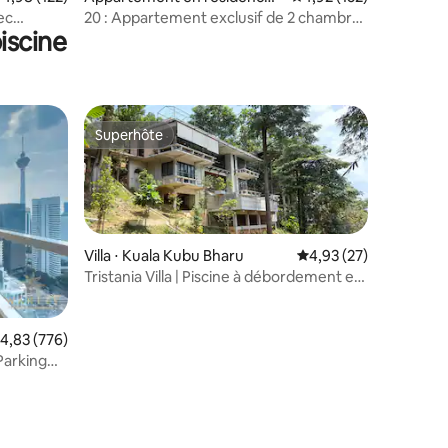
Kuala Lumpur
ec
20 : Appartement exclusif de 2 chambres
iscine
avec vue sur les tours jumelles
emblématiques
Superhôte
Superhôte
Villa ⋅ Kuala Kubu Bharu
Évaluation moyenne su
4,93 (27)
Tristania Villa | Piscine à débordement et
vues magnifiques
valuation moyenne sur la base de 776 commentaires : 4,83 sur 5
4,83 (776)
Parking