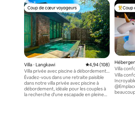
Coup de cœur voyageurs
Coup 
Coup de cœur voyageurs
Coups de
Hébergem
Villa ⋅ Langkawi
Évaluation moyenne sur 
4,94 (108)
Villa conf
Villa privée avec piscine à débordement
@Seremb
Villa conf
par UluVilla Guesthouse
Évadez-vous dans une retraite paisible
Incroyabl
dans notre villa privée avec piscine à
@Emplace
débordement, idéale pour les couples à
beaucoup 
la recherche d'une escapade en pleine
toute la f
nature. Entourée d'une végétation
merveilleux. 4 chambres 4 sall
luxuriante dans le Mahsuri Ring, cette
avec piscine privée 
villa offre tranquillité et intimité tout en
16 PERSONNES La mais
étant proche des attractions populaires.
environne
Détendez-vous au bord de la piscine et
installati
profitez de l'atmosphère sereine,
sur la pr
parfaite pour se détendre et