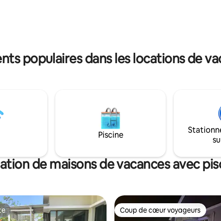
e voyageur qui séjourne se
l'ambiance, les sons et la fraîch
z lui et profite de chaque
jungle environnante. Il pourrait faire froid
il se réunit avec sa famille,
les nuits pluvieuses ! Notre logement est
rgement de vacances
à mi-chemin entre la ville de KK
 et sa meilleure expérience de
Kundasang. (4 chiens sur la pro
nts populaires dans les locations de v
Stationn
Piscine
su
ation de maisons de vacances avec pis
te
Coup de cœur voyageurs
te
Coup de cœur voyageurs