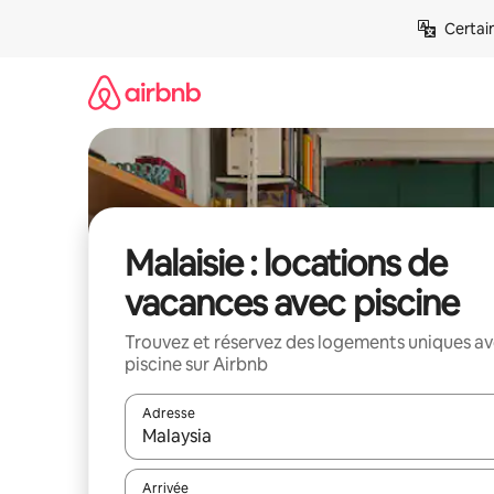
Aller
Certai
directement
au
contenu
Malaisie : locations de
vacances avec piscine
Trouvez et réservez des logements uniques a
piscine sur Airbnb
Adresse
Lorsque les résultats s'affichent, utilisez les flèc
Arrivée