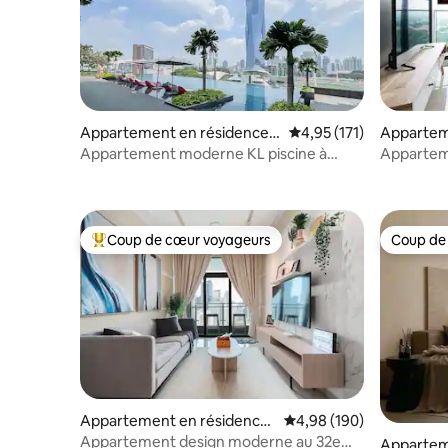
Appartement en résidence ⋅
Évaluation moyenne sur
4,95 (171)
Appartem
Kuala Lumpur
⋅ Kuala L
Appartement moderne KL piscine à
Appartem
débordement | Opus Residences
débordem
Coup de cœur voyageurs
Coup de
Coups de cœur voyageurs les plus appréciés
Coup de
Appartement en résidence
Évaluation moyenne sur 
4,98 (190)
⋅ Kuala Lumpur
Appartement design moderne au 32e
Appartem