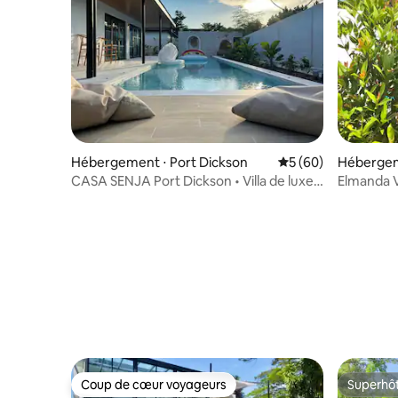
Hébergement ⋅ Port Dickson
Évaluation moyenne 
5 (60)
Hébergeme
CASA SENJA Port Dickson • Villa de luxe
Elmanda Vi
avec piscine privée
privée et
Coup de cœur voyageurs
Superhô
Coup de cœur voyageurs
Superhô