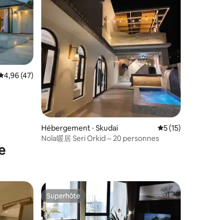
ntaires : 4,85 sur 5
Évaluation moyenne sur la base de 47 commentaires : 4,96 sur 5
4,96 (47)
Hébergement ⋅ Skudai
Évaluation moyenne
5 (15)
Nola暖居 Seri Orkid～20 personnes
e
Superhôte
Superhôte