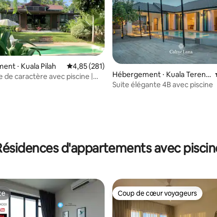
nt ⋅ Kuala Pilah
Évaluation moyenne sur la base de 281 comme
4,85 (281)
Hébergement ⋅ Kuala Tereng
ée de caractère avec piscine |
 la base de 53 commentaires : 4,98 sur 5
ganu
Suite élégante 4B avec piscine
re | 15 personnes
Résidences d'appartements avec piscin
te
Coup de cœur voyageurs
te
Coup de cœur voyageurs