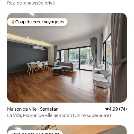
Rez-de-chaussée privé
Coup de cœur voyageurs
Coups de cœur voyageurs les plus appréciés
Maison de ville ⋅ Sematan
Évaluation mo
4,99 (74)
La Villa, Maison de ville Sematan (Unité supérieure)