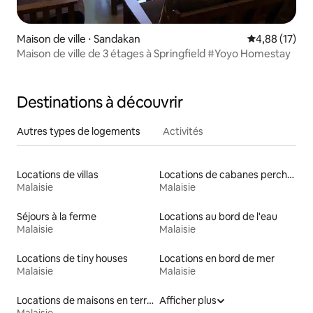
Maison de ville ⋅ Sandakan
Évaluation mo
4,88 (17)
Maison de ville de 3 étages à Springfield #Yoyo Homestay
Destinations à découvrir
Autres types de logements
Activités
Locations de villas
Locations de cabanes perchées
Malaisie
Malaisie
Séjours à la ferme
Locations au bord de l'eau
Malaisie
Malaisie
Locations de tiny houses
Locations en bord de mer
Malaisie
Malaisie
Locations de maisons en terre
Afficher plus