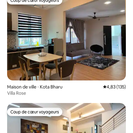
Coup de cœur voyageurs
Coup de cœur voyageurs
Maison de ville ⋅ Kota Bharu
Évaluation moy
4,83 (135)
Villa Rose
Coup de cœur voyageurs
Coup de cœur voyageurs