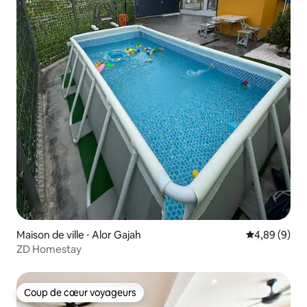
Maison de ville ⋅ Alor Gajah
Évaluation m
4,89 (9)
ZD Homestay
Coup de cœur voyageurs
Coup de cœur voyageurs