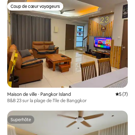
entièrement équipé
Coup de cœur voyageurs
Coup de cœur voyageurs
Maison de ville ⋅ Pangkor Island
Évaluatio
5 (7)
B&B 23 sur la plage de l'île de Banggkor
Superhôte
Superhôte