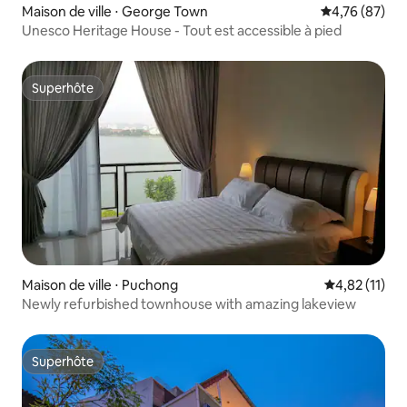
Maison de ville ⋅ George Town
Évaluation mo
4,76 (87)
Unesco Heritage House - Tout est accessible à pied
Superhôte
Superhôte
Maison de ville ⋅ Puchong
Évaluation mo
4,82 (11)
Newly refurbished townhouse with amazing lakeview
Superhôte
Superhôte