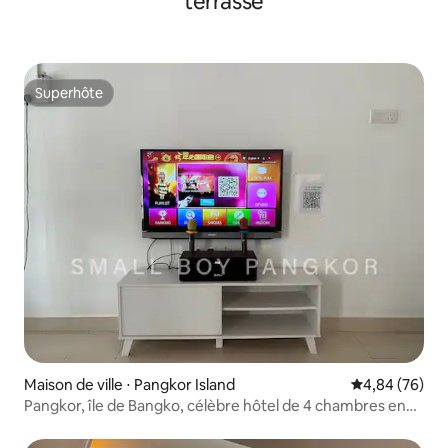
terrasse
Superhôte
Superhôte
Maison de ville ⋅ Pangkor Island
Évaluation mo
4,84 (76)
Pangkor, île de Bangko, célèbre hôtel de 4 chambres en
bord de mer, à 2 minutes à pied de la mer, une rangée de
restaurants en face de l'hôtel pour votre choix,