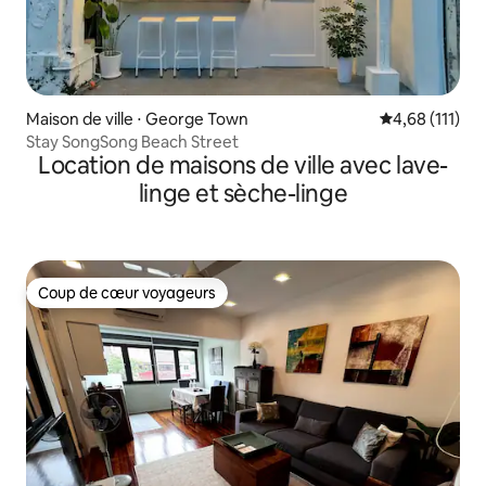
Maison de ville ⋅ George Town
Évaluation moy
4,68 (111)
Stay SongSong Beach Street
Location de maisons de ville avec lave-
linge et sèche-linge
Coup de cœur voyageurs
Coup de cœur voyageurs