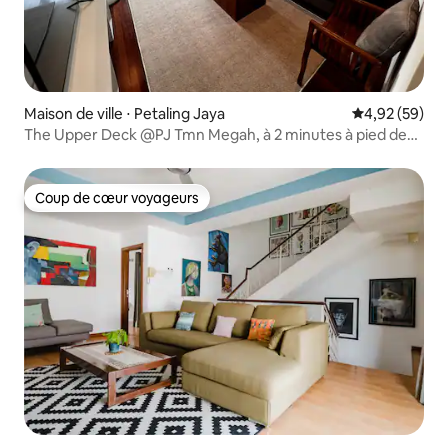
Maison de ville ⋅ Petaling Jaya
Évaluation mo
4,92 (59)
The Upper Deck @PJ Tmn Megah, à 2 minutes à pied de
MegahRise
Coup de cœur voyageurs
Coup de cœur voyageurs