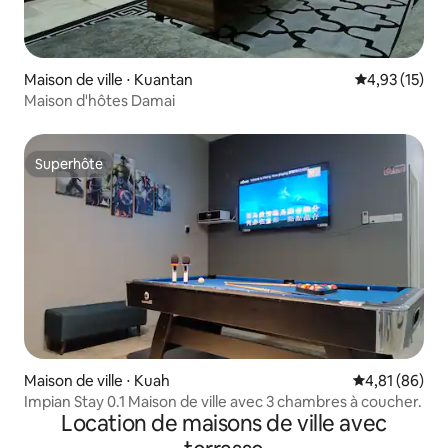
Maison de ville ⋅ Kuantan
Évaluation mo
4,93 (15)
Maison d'hôtes Damai
Superhôte
Superhôte
Maison de ville ⋅ Kuah
Évaluation mo
4,81 (86)
Impian Stay 0.1 Maison de ville avec 3 chambres à coucher.
Location de maisons de ville avec