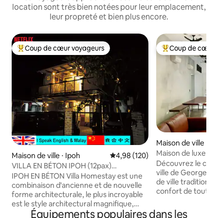
location sont très bien notées pour leur emplacement,
leur propreté et bien plus encore.
Coup de cœur voyageurs
Coup de cœur 
Coups de cœur voyageurs les plus appréciés
Coups de cœur vo
Maison de ville ⋅ 
wn
Maison de luxe 7 
Maison de ville ⋅ Ipoh
Évaluation moyenne sur la base 
4,98 (120)
bains dans George
Découvrez le charm
VILLA EN BÉTON IPOH (12pax)
l'Unesco
ville de Georgeto
robuste.vintage狂野复古.精品民宿
IPOH EN BÉTON Villa Homestay est une
de ville traditionne
combinaison d'ancienne et de nouvelle
confort de toutes
forme architecturale, le plus incroyable
modernes et évoq
est le style architectural magnifique,
passé dans cette 
Équipements populaires dans les
avec un style industriel époustouflant,