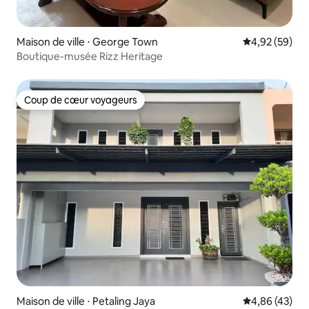
Maison de ville ⋅ George Town
Évaluation mo
4,92 (59)
Boutique-musée Rizz Heritage
Coup de cœur voyageurs
Coup de cœur voyageurs
Maison de ville ⋅ Petaling Jaya
Évaluation mo
4,86 (43)