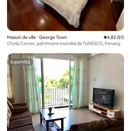
Maison de ville ⋅ George Town
Évaluation mo
4,82 (61)
Chulia Corner, patrimoine mondial de l'UNESCO, Penang
Superhôte
Superhôte