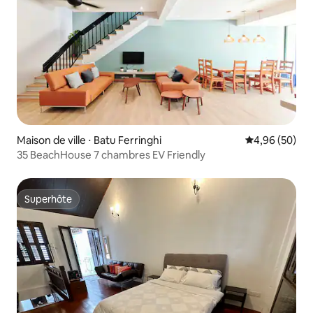
Maison de ville ⋅ Batu Ferringhi
Évaluation mo
4,96 (50)
35 BeachHouse 7 chambres EV Friendly
Superhôte
Superhôte