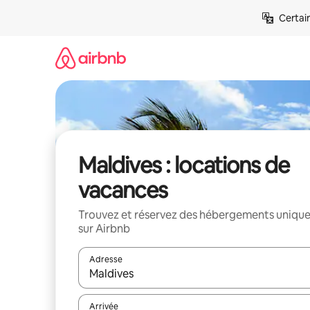
Aller
Certai
directement
au
contenu
Maldives : locations de
vacances
Trouvez et réservez des hébergements uniqu
sur Airbnb
Adresse
Lorsque les résultats s'affichent, utilisez les flèc
Arrivée