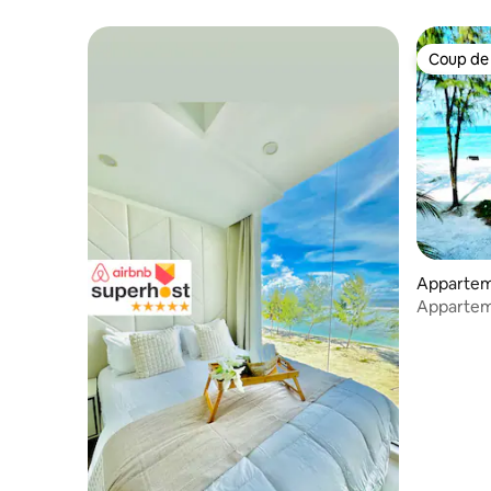
avec balcon, prise en charge à l'aéroport
| Plage à 5 min
Coup de
Coup de
Appartem
Appartem
mer à Hul
entièrem