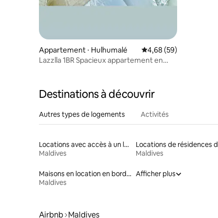
Appartement ⋅ Hulhumalé
Évaluation moyenne sur
4,68 (59)
Lazzlla 1BR Spacieux appartement en
bord de mer avec vue sur l'océan
Destinations à découvrir
Autres types de logements
Activités
Locations avec accès à un lac
Maldives
Maldives
Maisons en location en bord de mer
Afficher plus
Maldives
Airbnb
Maldives