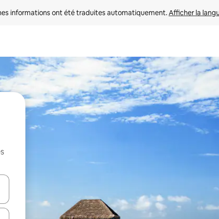
nes informations ont été traduites automatiquement. 
Afficher la lang
es
hes vers le haut et vers le bas pour les parcourir ou en appuyant et en fai