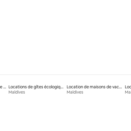
 la base de 59 commentaires : 4,68 sur 5
Locations de résidences de tourisme
Locations de gîtes écologiques
Location de maisons de vacances
Loc
Maldives
Maldives
Mal