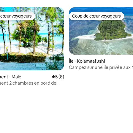
l'océan et balcon
 cœur voyageurs
Coup de cœur voyageurs
 cœur voyageurs
Coup de cœur voyageurs
Île ⋅ Kolamaafushi
Campez sur une île privée aux 
ent ⋅ Malé
Évaluation moyenne sur la base de 8 co
5 (8)
ent 2 chambres en bord de
humalé : confortable et
ent équipé