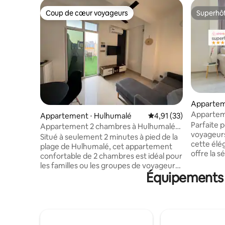
Coup de cœur voyageurs
Superhô
Coup de cœur voyageurs
Superhô
Appartem
Hulhumal
Appartem
Appartement ⋅ Hulhumalé
Évaluation moyenne su
4,91 (33)
chambre pr
Parfaite p
Appartement 2 chambres à Hulhumalé
sur l'océa
voyageurs 
avec terrasse • À 2 minutes à pied de la
Situé à seulement 2 minutes à pied de la
cette élé
plage
plage de Hulhumalé, cet appartement
offre la s
confortable de 2 chambres est idéal pour
plage dan
les familles ou les groupes de voyageurs
Détendez
Équipements p
jusqu'à 5 personnes. Deux chambres
et tranqui
avec salles de bain attenantes, ainsi
Profitez 
qu'un espace de vie et une petite cuisine.
fonctionne
Profitez de la terrasse privée avec coin
d'une con
repas extérieur, où il est autorisé de
principale
fumer D'excellents restaurants sont