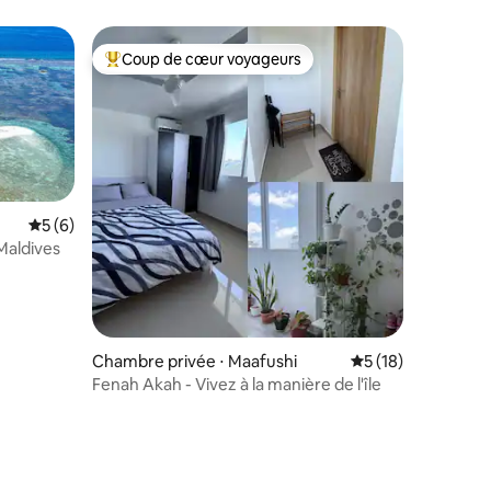
Coup de cœur voyageurs
Coups de cœur voyageurs les plus appréciés
Évaluation moyenne sur la base de 6 commentaires : 5 sur 5
5 (6)
Maldives
mmentaires : 5 sur 5
Chambre privée ⋅ Maafushi
Évaluation moyenne
5 (18)
Fenah Akah - Vivez à la manière de l'île