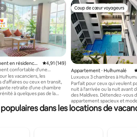
te
Coup de cœur voyageurs
te
Coup de cœur voyageurs
ent en résidence ⋅
Évaluation moyenne sur la base de 149 comme
4,91 (149)
é
ent confortable d'une
r la base de 33 commentaires : 4,91 sur 5
Appartement ⋅ Hulhumalé
É
ès de la plage - vue partielle
our les vacanciers, les
Luxueux 3 chambres à Hulhum
n
d'affaires ou ceux en transit,
Parfait pour ceux qui veulent pa
gante retraite d'une chambre
nuit à l'arrivée ou la nuit avant d
érénité à quelques pas de la
des Maldives. Détendez-vous dans cet
s la belle Hulhumale.
appartement spacieux et mod
-vous dans un espace spacieux
opulaires dans les locations de vacan
pouvant accueillir jusqu'à 6 pe
lle conçu pour la détente.
(idéalement 2 adultes et 4 enfa
d'une cuisine entièrement
Profitez du balcon, de la cuisine
lle, d'un salon confortable,
l'espace de travail, de la télévis
nexion Wi-Fi et d'une chambre
connectée, du Wi-Fi et des sall
 avec un lit Queen Size et une
bains privatives. Climatisé et sé