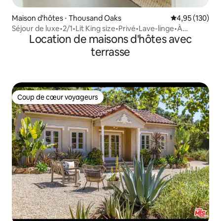
Maison d'hôtes ⋅ Thousand Oaks
Évaluation moy
4,95 (130)
Séjour de luxe•2/1•Lit King size•Privé•Lave-linge•À
Location de maisons d'hôtes avec
30 minutes de LA
terrasse
Coup de cœur voyageurs
Coup de cœur voyageurs