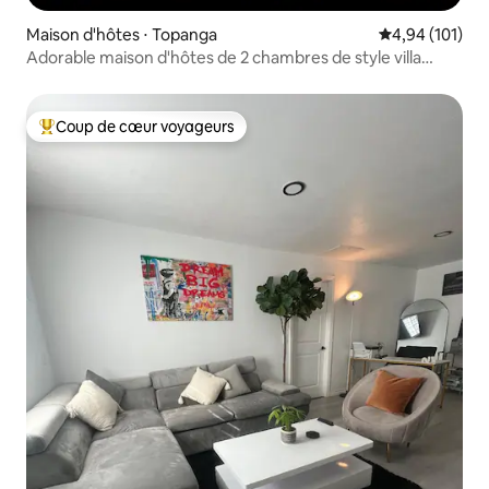
Maison d'hôtes ⋅ Topanga
Évaluation moy
4,94 (101)
Adorable maison d'hôtes de 2 chambres de style villa
italienne
Coup de cœur voyageurs
Coups de cœur voyageurs les plus appréciés