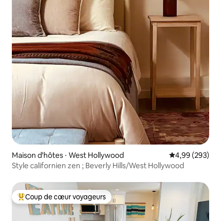
Maison d'hôtes ⋅ West Hollywood
Évaluation moy
4,99 (293)
Style californien zen ; Beverly Hills/West Hollywood
Coup de cœur voyageurs
Coups de cœur voyageurs les plus appréciés