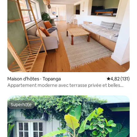
Maison d'hôtes ⋅ Topanga
Évaluation moy
4,82 (131)
Appartement moderne avec terrasse privée et belles
vues
Superhôte
Superhôte