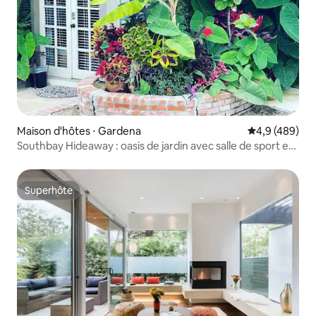
Maison d'hôtes ⋅ Gardena
Évaluation mo
4,9 (489)
Southbay Hideaway : oasis de jardin avec salle de sport et
jacuzzi
Superhôte
Superhôte