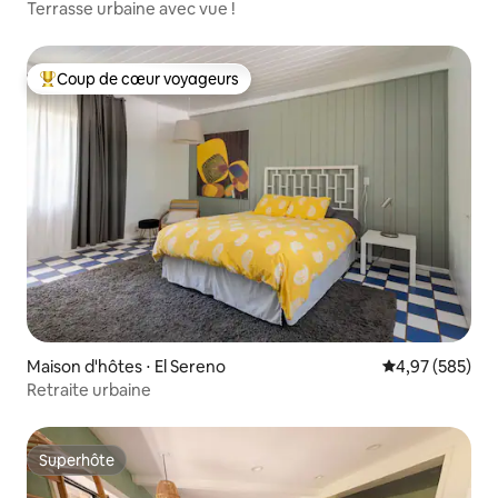
Terrasse urbaine avec vue !
Coup de cœur voyageurs
Coups de cœur voyageurs les plus appréciés
Maison d'hôtes ⋅ El Sereno
Évaluation moy
4,97 (585)
Retraite urbaine
Superhôte
Superhôte