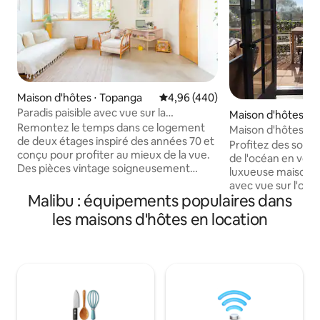
Maison d'hôtes ⋅ Topanga
Évaluation moyenne sur la base 
4,96 (440)
Paradis paisible avec vue sur la
Maison d'hôtes ⋅ M
montagne et cuisine équipée
Remontez le temps dans ce logement
Maison d'hôtes ave
de deux étages inspiré des années 70 et
piscine, jacuzzi, 
Profitez des sons 
conçu pour profiter au mieux de la vue.
de l'océan en vous
Des pièces vintage soigneusement
luxueuse maison 
collectées se mêlent à de nombreuses
avec vue sur l'océ
plantes, à de nombreux livres et à un
Malibu : équipements populaires dans
animaux de compagnie. March
tourne-disque. Observez la faune
la magnifique pla
les maisons d'hôtes en location
abondante à travers les fenêtres.
des commerces, de
REMARQUE : nous vivons dans une
sûr, de l'incompar
région entourée de faune, de chevaux,
Profitez du soleil, 
de chiens et d'une vaste gamme de
du SUP et plus encore. Piscine e
plantes (notre quartier s'appelle
sur place. La propriété comprend un
Fernwood parce qu'il est le plus vert et
espace extérieur 
luxuriant de la couche marine de l'océan)
parking, un lave-l
donc si vous avez des allergies ou de