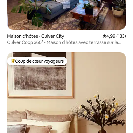
Maison d'hôtes ⋅ Culver City
Évaluation moy
4,99 (133)
Culver Coop 360° - Maison d'hôtes avec terrasse sur le
toit
Coup de cœur voyageurs
Coups de cœur voyageurs les plus appréciés