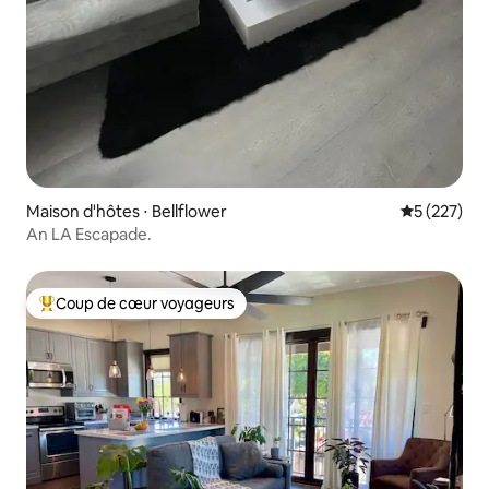
Maison d'hôtes ⋅ Bellflower
Évaluation 
5 (227)
An LA Escapade.
Coup de cœur voyageurs
Coups de cœur voyageurs les plus appréciés