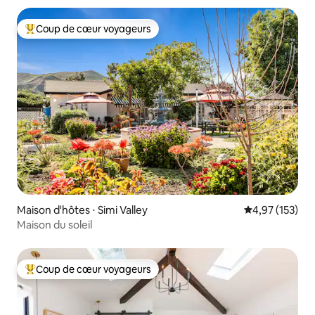
Coup de cœur voyageurs
Coups de cœur voyageurs les plus appréciés
Maison d'hôtes ⋅ Simi Valley
Évaluation moy
4,97 (153)
Maison du soleil
Coup de cœur voyageurs
Coups de cœur voyageurs les plus appréciés