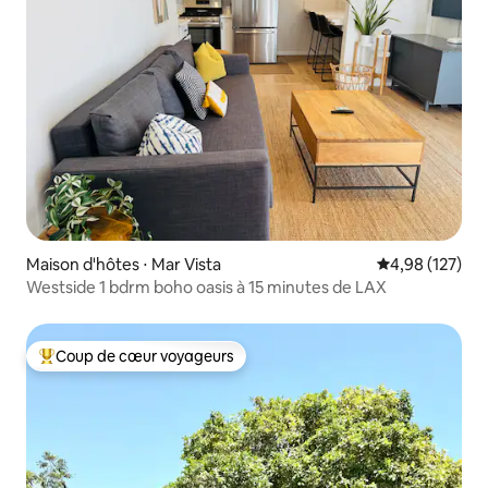
Maison d'hôtes ⋅ Mar Vista
Évaluation moy
4,98 (127)
Westside 1 bdrm boho oasis à 15 minutes de LAX
Coup de cœur voyageurs
Coups de cœur voyageurs les plus appréciés