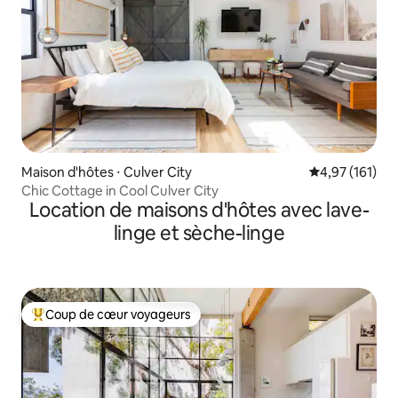
Maison d'hôtes ⋅ Culver City
Évaluation moy
4,97 (161)
Chic Cottage in Cool Culver City
Location de maisons d'hôtes avec lave-
linge et sèche-linge
Coup de cœur voyageurs
Coups de cœur voyageurs les plus appréciés