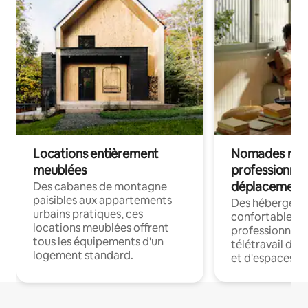
Locations entièrement
Nomades num
meublées
professionnel
déplacement
Des cabanes de montagne
paisibles aux appartements
Des hébergem
urbains pratiques, ces
confortables p
locations meublées offrent
professionnels
tous les équipements d'un
télétravail dis
logement standard.
et d'espaces de