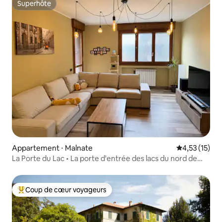
Superhôte
Superhôte
Appartement ⋅ Malnate
Évaluation mo
4,53 (15)
La Porte du Lac • La porte d'entrée des lacs du nord de
l'Italie
Coup de cœur voyageurs
Coups de cœur voyageurs les plus appréciés