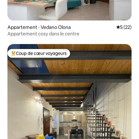
Appartement ⋅ Vedano Olona
Évaluation
5 (22)
Appartement cosy dans le centre
Coup de cœur voyageurs
Coups de cœur voyageurs les plus appréciés