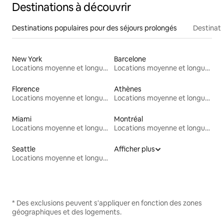
Destinations à découvrir
Destinations populaires pour des séjours prolongés
Destinati
New York
Barcelone
Locations moyenne et longue durée
Locations moyenne et longue durée
Florence
Athènes
Locations moyenne et longue durée
Locations moyenne et longue durée
Miami
Montréal
Locations moyenne et longue durée
Locations moyenne et longue durée
Seattle
Afficher plus
Locations moyenne et longue durée
* Des exclusions peuvent s'appliquer en fonction des zones
géographiques et des logements.