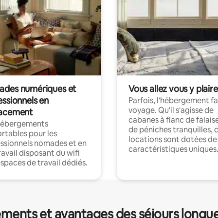
des numériques et
Vous allez vous y plaire
essionnels en
Parfois, l'hébergement fai
voyage. Qu'il s'agisse de
acement
cabanes à flanc de falais
hébergements
de péniches tranquilles, 
rtables pour les
locations sont dotées de
ssionnels nomades et en
caractéristiques uniques
ravail disposant du wifi
espaces de travail dédiés.
ments et avantages des séjours longu