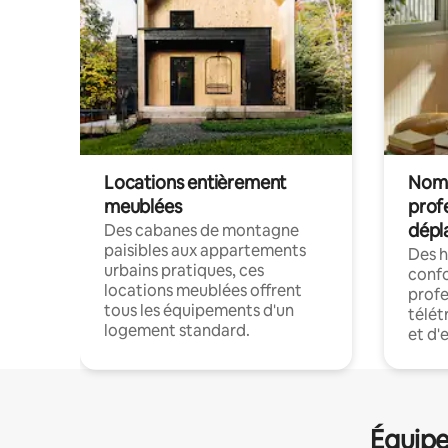
Locations entièrement
Noma
meublées
prof
dépl
Des cabanes de montagne
paisibles aux appartements
Des 
urbains pratiques, ces
confo
locations meublées offrent
profe
tous les équipements d'un
télét
logement standard.
et d'
Équipe