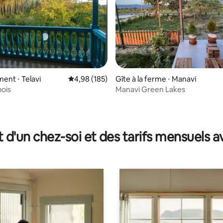
nt ⋅ Telavi
Évaluation moyenne sur la base de 185 commen
4,98 (185)
Gîte à la ferme ⋅ Manavi
bois
Manavi Green Lakes
 sur la base de 17 commentaires : 5 sur 5
t d'un chez-soi et des tarifs mensuels 