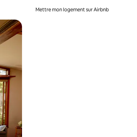
Mettre mon logement sur Airbnb
sant glisser.