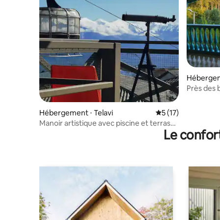
Hébergeme
Près des 
Hébergement ⋅ Telavi
Évaluation moyenne
5 (17)
Manoir artistique avec piscine et terrasse
Le confor
sur le toit