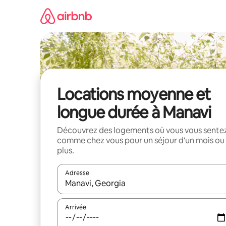
Aller
directement
au
contenu
Locations moyenne et
longue durée à Manavi
Découvrez des logements où vous vous sente
comme chez vous pour un séjour d'un mois ou
plus.
Adresse
Lorsque les résultats s'affichent, utilisez les flèc
Arrivée