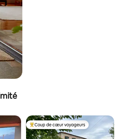
imité
Coup de cœur voyageurs
Coups de cœur voyageurs les plus appréciés