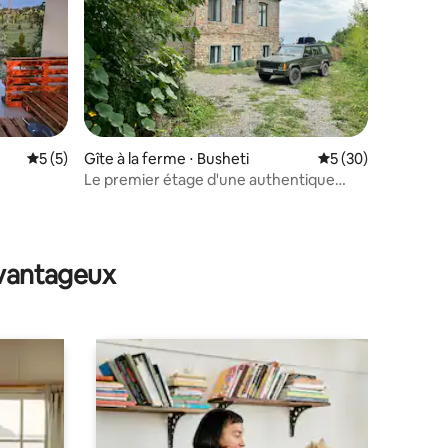
taires : 4,98 sur 5
Évaluation moyenne sur la base de 5 commentaires : 5 sur 5
5 (5)
Gîte à la ferme ⋅ Busheti
Évaluation moyenne
5 (30)
Le premier étage d'une authentique
maison kakhétienne
avantageux