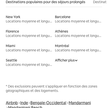
Destinations populaires pour des séjours prolongés
Destinati
New York
Barcelone
Locations moyenne et longue durée
Locations moyenne et longue durée
Florence
Athènes
Locations moyenne et longue durée
Locations moyenne et longue durée
Miami
Montréal
Locations moyenne et longue durée
Locations moyenne et longue durée
Seattle
Afficher plus
Locations moyenne et longue durée
* Des exclusions peuvent s'appliquer en fonction des zones
géographiques et des logements.
Airbnb
Inde
Bengale-Occidental
Mandarmani
Mandarmani Beach