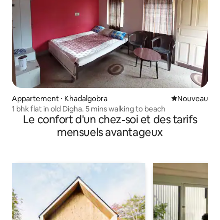
Appartement ⋅ Khadalgobra
Nouvel hébe
Nouveau
1 bhk flat in old Digha. 5 mins walking to beach
Le confort d'un chez-soi et des tarifs
mensuels avantageux