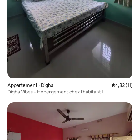
Appartement ⋅ Digha
Évaluation mo
4,82 (11)
Digha Vibes – Hébergement chez l'habitant !
Appartement confortable pour 4 personnes !