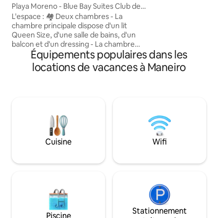
Playa Moreno - Blue Bay Suites Club de
d'entrée d'un com
PlayaTibisay
L'espace : 🏘️ Deux chambres - La
proche des restau
chambre principale dispose d'un lit
commerciaux, des
Queen Size, d'une salle de bains, d'un
loisirs, et avec un 
balcon et d'un dressing - La chambre
seulement quelque
Équipements populaires dans les
secondaire dispose de deux lits simples,
disponible avec u
d'une salle de bains complète à
locations de vacances à Maneiro
l'extérieur de la chambre 🏘️ Cuisine
entièrement équipée 🏘️ Balcon avec
vue sur la mer 🏘️ Télévision connectée
75” avec Directv, Netflix 🏘️ Wi-Fi satellite
🏘️ Lave-linge et sèche-linge 🏘️
Climatisation de type Split indépendante
dans toute la propriété 🏘️ Réservoir
d'eau de 1 100 L qui se recharge
Cuisine
Wifi
automatiquement, ce qui vous
permettra d'avoir de l'eau en
permanence
Stationnement
Piscine