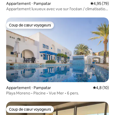
Appartement ⋅ Pampatar
Évaluation mo
4,95 (79)
Appartement luxueux avec vue sur l'océan / climatisation
/ Wi-Fi
Coup de cœur voyageurs
Coup de cœur voyageurs
Appartement ⋅ Pampatar
Évaluation m
4,8 (10)
Playa Moreno • Piscine • Vue Mer • 6 pers.
Coup de cœur voyageurs
Coup de cœur voyageurs