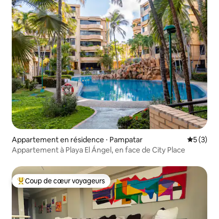
Appartement en résidence ⋅ Pampatar
Évaluatio
5 (3)
Appartement à Playa El Ángel, en face de City Place
Coup de cœur voyageurs
Coups de cœur voyageurs les plus appréciés