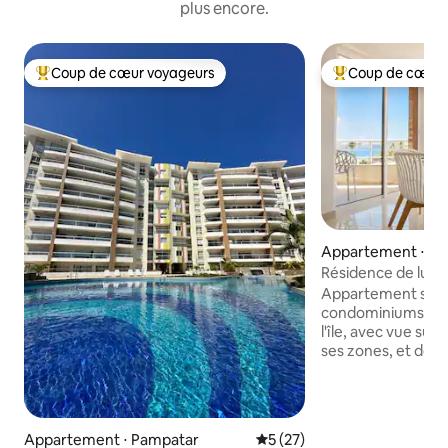
plus encore.
Coup de cœur voyageurs
Coup de cœur 
Coups de cœur voyageurs les plus appréciés
Coups de cœur vo
Appartement ⋅ P
Résidence de luxe
Casa Mia
Appartement situé
condominiums les 
l'île, avec vue sur
ses zones, et déc
pensé pour rendre
agréable. Pendant 
n'aurez pas à vous
la lumière, car l'
Appartement ⋅ Pampatar
Évaluation moyenne sur la b
5 (27)
d'un réservoir de 10