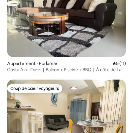
Appartement ⋅ Porlamar
Évaluatio
5 (11)
Costa Azul Oasis｜Balcon + Piscine + BBQ｜À côté de La
Vela
Coup de cœur voyageurs
Coup de cœur voyageurs