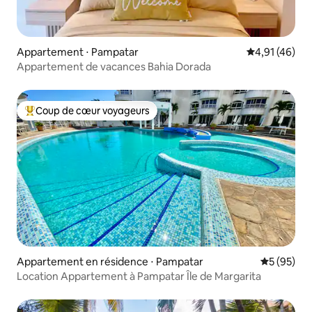
Appartement ⋅ Pampatar
Évaluation mo
4,91 (46)
Appartement de vacances Bahia Dorada
Coup de cœur voyageurs
Coups de cœur voyageurs les plus appréciés
Appartement en résidence ⋅ Pampatar
Évaluation
5 (95)
Location Appartement à Pampatar Île de Margarita