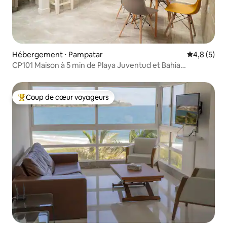
Hébergement ⋅ Pampatar
Évaluation 
4,8 (5)
CP101 Maison à 5 min de Playa Juventud et Bahia
Pampatar
Coup de cœur voyageurs
Coups de cœur voyageurs les plus appréciés