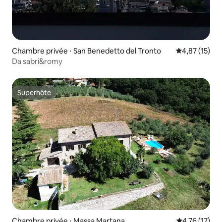
Chambre privée ⋅ San Benedetto del Tronto
Évaluation mo
4,87 (15)
Da sabri&romy
Superhôte
Superhôte
Chambre privée ⋅ Massa Martana
Évaluation mo
4,76 (17)