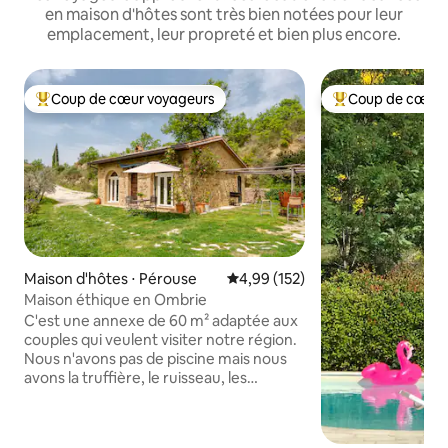
en maison d'hôtes sont très bien notées pour leur
emplacement, leur propreté et bien plus encore.
Coup de cœur voyageurs
Coup de cœur 
Coups de cœur voyageurs les plus appréciés
Coups de cœur vo
Maison d'hôtes ⋅ Pérouse
Évaluation moyenne sur la base 
4,99 (152)
Maison éthique en Ombrie
C'est une annexe de 60 m² adaptée aux
couples qui veulent visiter notre région.
Nous n'avons pas de piscine mais nous
avons la truffière, le ruisseau, les
chevreuils, les porcs-épics, les sangliers,
nos chats et la chienne Moti. Dans le
jardin, vous trouverez des herbes, des