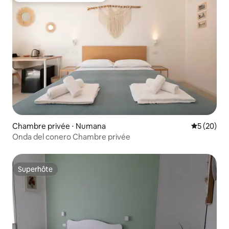
Chambre privée ⋅ Numana
Évaluation
5 (20)
Onda del conero Chambre privée
Superhôte
Superhôte