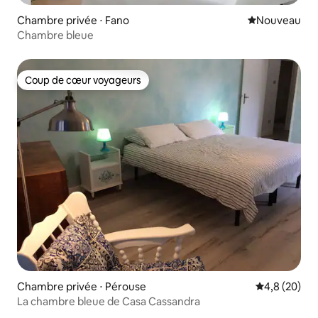
Chambre privée ⋅ Fano
Nouvel hébe
Nouveau
Chambre bleue
Coup de cœur voyageurs
Coup de cœur voyageurs
Chambre privée ⋅ Pérouse
Évaluation m
4,8 (20)
La chambre bleue de Casa Cassandra