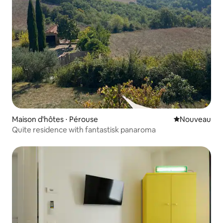
Maison d'hôtes ⋅ Pérouse
Nouvel hébe
Nouveau
Quite residence with fantastisk panaroma