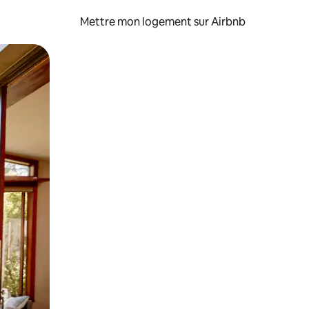
Mettre mon logement sur Airbnb
sant glisser.