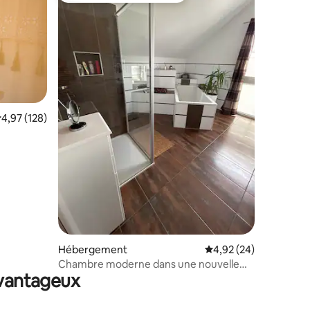
valuation moyenne sur la base de 128 commentaires : 4,97 sur 5
4,97 (128)
mmentaires : 5 sur 5
Hébergement
Évaluation moyenne su
4,92 (24)
Chambre moderne dans une nouvelle
avantageux
maison individuelle