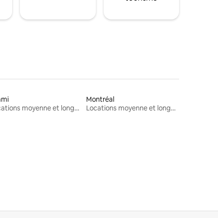
ami
Montréal
Locations moyenne et longue durée
Locations moyenne et longue durée