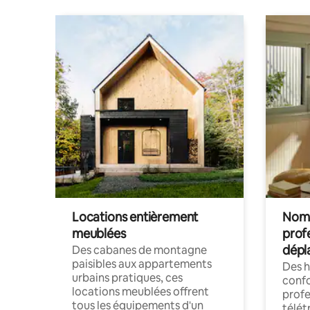
Locations entièrement
Noma
meublées
prof
dépl
Des cabanes de montagne
paisibles aux appartements
Des 
urbains pratiques, ces
confo
locations meublées offrent
profe
tous les équipements d'un
télét