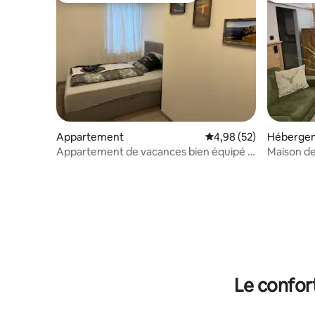
Appartement
Évaluation moyenne sur
4,98 (52)
Héberge
Appartement de vacances bien équipé à
Maison de
la campagne
terrasse, 
Le confor