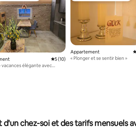
Appartement
É
« Plonger et se sentir bien »
 la base de 52 commentaires : 4,98 sur 5
ment
Évaluation moyenne sur la base de 10 co
5 (10)
 vacances élégante avec
jardin et jacuzzi
t d'un chez-soi et des tarifs mensuels 