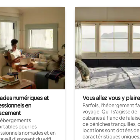
des numériques et
Vous allez vous y plaire
essionnels en
Parfois, l'hébergement fai
voyage. Qu'il s'agisse de
acement
cabanes à flanc de falais
hébergements
de péniches tranquilles, 
rtables pour les
locations sont dotées de
ssionnels nomades et en
caractéristiques uniques
ravail disposant du wifi