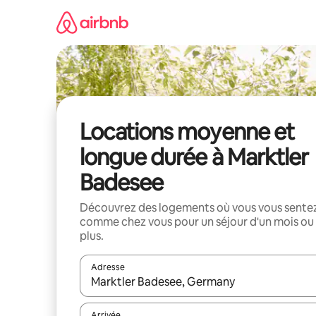
Aller
directement
au
contenu
Locations moyenne et
longue durée à Marktler
Badesee
Découvrez des logements où vous vous sente
comme chez vous pour un séjour d'un mois ou
plus.
Adresse
Lorsque les résultats s'affichent, utilisez les flèc
Arrivée