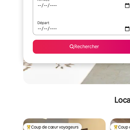
Départ
Rechercher
Loca
Coup de cœur voyageurs
Coup 
Coups de cœur voyageurs les plus appréciés
Coups de