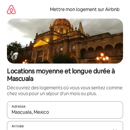
Aller
directement
Mettre mon logement sur Airbnb
au
contenu
Locations moyenne et longue durée à
Mascuala
Découvrez des logements où vous vous sentez comme
chez vous pour un séjour d'un mois ou plus.
Adresse
Lorsque les résultats s'affichent, utilisez les flèches vers le hau
Arrivée