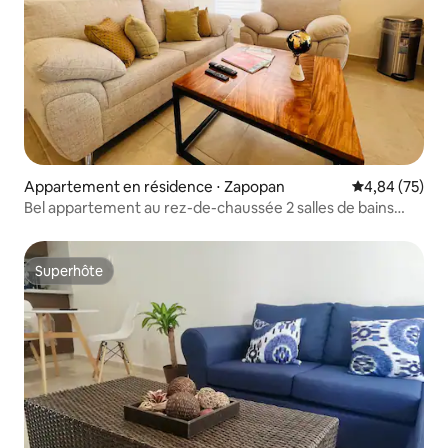
Appartement en résidence ⋅ Zapopan
Évaluation mo
4,84 (75)
Bel appartement au rez-de-chaussée 2 salles de bains
compl
Superhôte
Superhôte