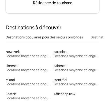
Résidence de tourisme
Destinations à découvrir
Destinations populaires pour des séjours prolongés
Destinati
New York
Barcelone
Locations moyenne et longue durée
Locations moyenne et longue durée
Florence
Athènes
Locations moyenne et longue durée
Locations moyenne et longue durée
Miami
Montréal
Locations moyenne et longue durée
Locations moyenne et longue durée
Seattle
Afficher plus
Locations moyenne et longue durée