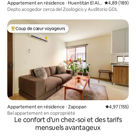
Appartement en résidence ⋅ Huentitán El Alt
Évaluation moy
4,89 (189)
o
Depto acogedor cerca del Zoológico y Auditorio GDL
Coup de cœur voyageurs
Coups de cœur voyageurs les plus appréciés
Appartement en résidence ⋅ Zapopan
Évaluation moy
4,97 (155)
Bel appartement en copropriété
Le confort d'un chez-soi et des tarifs
mensuels avantageux