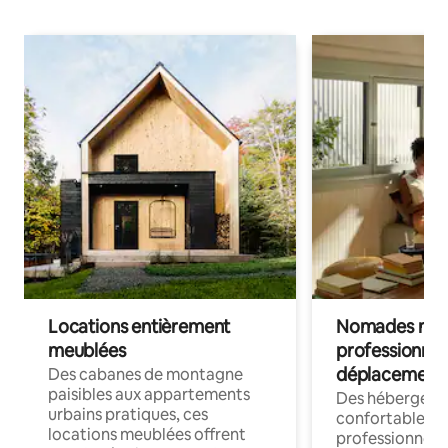
Locations entièrement
Nomades num
meublées
professionnel
déplacement
Des cabanes de montagne
paisibles aux appartements
Des hébergem
urbains pratiques, ces
confortables p
locations meublées offrent
professionnels