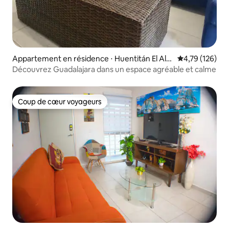
Appartement en résidence ⋅ Huentitán El Alt
Évaluation moy
4,79 (126)
o
Découvrez Guadalajara dans un espace agréable et calme
Coup de cœur voyageurs
Coup de cœur voyageurs