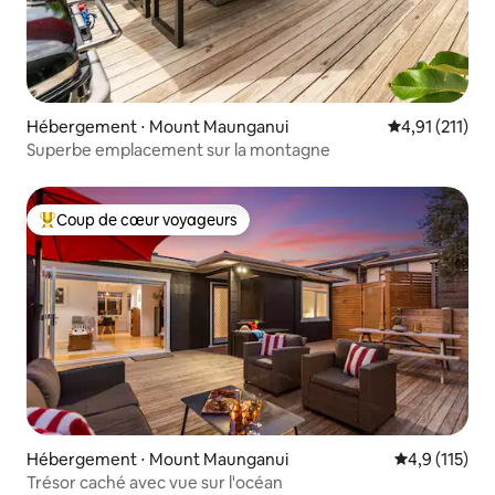
Hébergement ⋅ Mount Maunganui
Évaluation mo
4,91 (211)
Superbe emplacement sur la montagne
Coup de cœur voyageurs
Coups de cœur voyageurs les plus appréciés
Hébergement ⋅ Mount Maunganui
Évaluation mo
4,9 (115)
Trésor caché avec vue sur l'océan