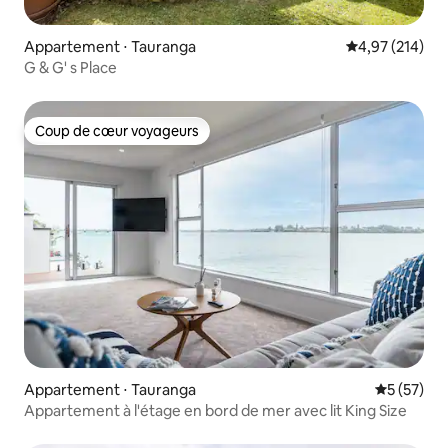
Appartement ⋅ Tauranga
Évaluation moy
4,97 (214)
G & G' s Place
Coup de cœur voyageurs
Coup de cœur voyageurs
Appartement ⋅ Tauranga
Évaluation
5 (57)
Appartement à l'étage en bord de mer avec lit King Size