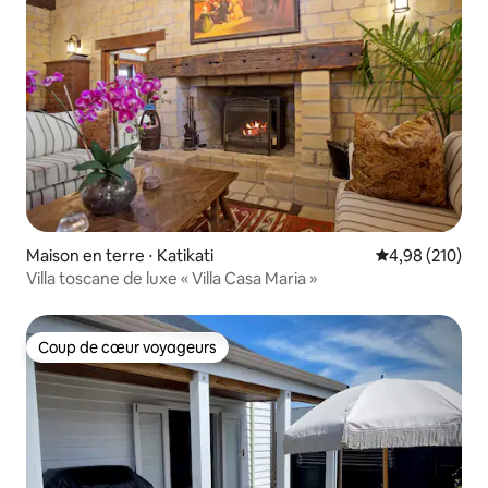
Maison en terre ⋅ Katikati
Évaluation moy
4,98 (210)
Villa toscane de luxe « Villa Casa Maria »
Coup de cœur voyageurs
Coup de cœur voyageurs