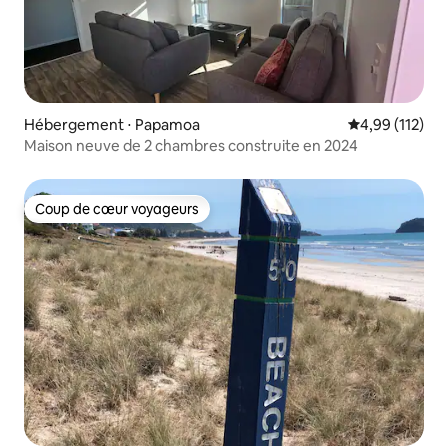
Hébergement ⋅ Papamoa
Évaluation moy
4,99 (112)
Maison neuve de 2 chambres construite en 2024
Coup de cœur voyageurs
Coup de cœur voyageurs