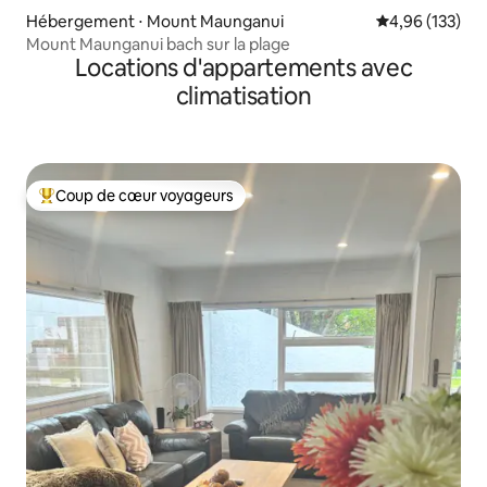
Hébergement ⋅ Mount Maunganui
Évaluation moy
4,96 (133)
Mount Maunganui bach sur la plage
Locations d'appartements avec
climatisation
Coup de cœur voyageurs
Coups de cœur voyageurs les plus appréciés