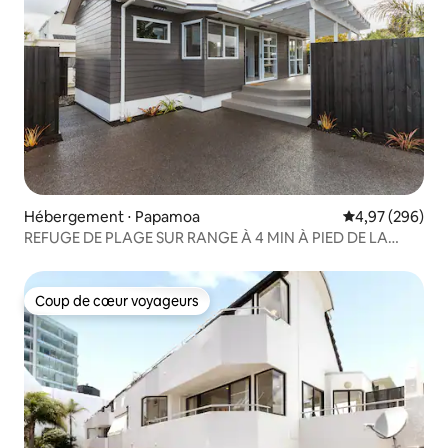
Hébergement ⋅ Papamoa
Évaluation moy
4,97 (296)
REFUGE DE PLAGE SUR RANGE À 4 MIN À PIED DE LA
PLAGE
Coup de cœur voyageurs
Coup de cœur voyageurs