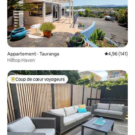
Appartement ⋅ Tauranga
Évaluation moy
4,96 (141)
Hilltop Haven
Coup de cœur voyageurs
Coups de cœur voyageurs les plus appréciés