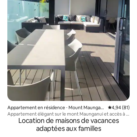
Appartement en résidence ⋅ Mount Maungan
Évaluation mo
4,94 (81)
ui
Appartement élégant sur le mont Maunganui et accès à la
Location de maisons de vacances
piscine
adaptées aux familles