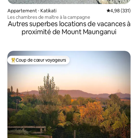
Appartement ⋅ Katikati
Évaluation moy
4,98 (331)
Les chambres de maître à la campagne
Autres superbes locations de vacances à
proximité de Mount Maunganui
Coup de cœur voyageurs
Coups de cœur voyageurs les plus appréciés