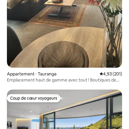
Appartement ⋅ Tauranga
Évaluation moy
4,93 (201)
Emplacement haut de gamme avec tout ! Boutiques de
plage et plus encore
Coup de cœur voyageurs
Coup de cœur voyageurs