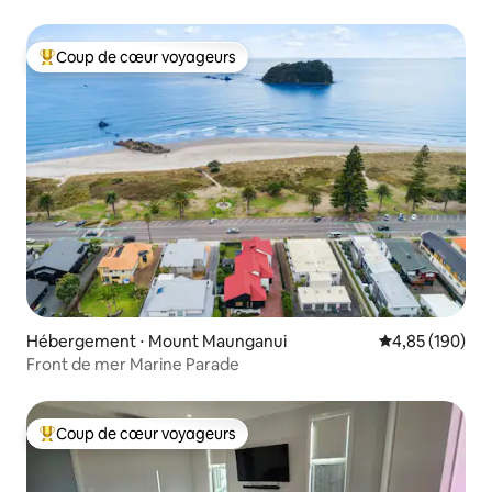
Coup de cœur voyageurs
Coups de cœur voyageurs les plus appréciés
Hébergement ⋅ Mount Maunganui
Évaluation moy
4,85 (190)
Front de mer Marine Parade
Coup de cœur voyageurs
Coups de cœur voyageurs les plus appréciés