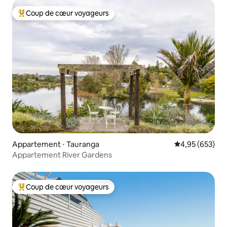
Coup de cœur voyageurs
Coups de cœur voyageurs les plus appréciés
Appartement ⋅ Tauranga
Évaluation moy
4,95 (653)
Appartement River Gardens
Coup de cœur voyageurs
Coups de cœur voyageurs les plus appréciés