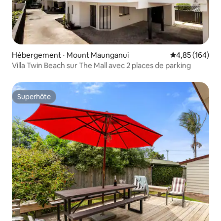
Hébergement ⋅ Mount Maunganui
Évaluation moy
4,85 (164)
Villa Twin Beach sur The Mall avec 2 places de parking
Superhôte
Superhôte