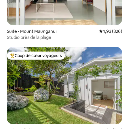
Suite ⋅ Mount Maunganui
Évaluation moy
4,93 (326)
Studio près de la plage
Coup de cœur voyageurs
Coups de cœur voyageurs les plus appréciés