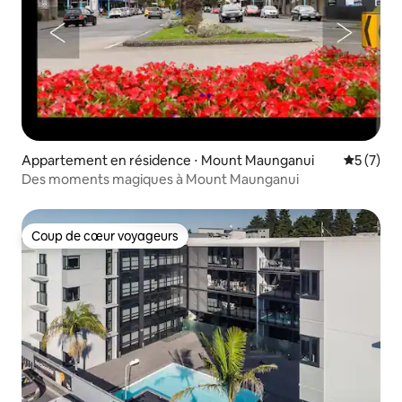
Appartement en résidence ⋅ Mount Maunganui
Évaluatio
5 (7)
Des moments magiques à Mount Maunganui
Coup de cœur voyageurs
Coup de cœur voyageurs