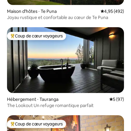
Maison d'hôtes ⋅ Te Puna
Évaluation moy
4,95 (492)
Joyau rustique et confortable au cœur de Te Puna
Coup de cœur voyageurs
Coups de cœur voyageurs les plus appréciés
Hébergement ⋅ Tauranga
Évaluation
5 (97)
The Lookout Un refuge romantique parfait
Coup de cœur voyageurs
Coups de cœur voyageurs les plus appréciés