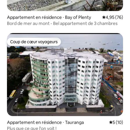
Appartement en résidence ⋅ Bay of Plenty
Évaluation mo
4,95 (76)
Bord de mer au mont - Bel appartement de 3 chambres
Coup de cœur voyageurs
Coup de cœur voyageurs
Appartement en résidence ⋅ Tauranga
Évaluation
5 (10)
Plus que ce que l'on voit !