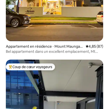
Appartement en résidence ⋅ Mount Maungan
Évaluation mo
4,85 (87)
ui
Bel appartement dans un excellent emplacement, Mt
Maunganui
Coup de cœur voyageurs
Coups de cœur voyageurs les plus appréciés