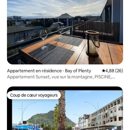
Appartement en résidence ⋅ Bay of Plenty
Évaluation mo
4,88 (26)
Appartement Sunset, vue sur la montagne, PISCINE,
SALLE DE GYM, JACUZZI
Coup de cœur voyageurs
Coup de cœur voyageurs