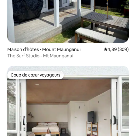
Maison d'hôtes ⋅ Mount Maunganui
Évaluation moy
4,89 (309)
The Surf Studio - Mt Maunganui
Coup de cœur voyageurs
Coup de cœur voyageurs