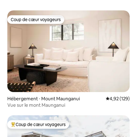
Coup de cœur voyageurs
Coup de cœur voyageurs
Hébergement ⋅ Mount Maunganui
Évaluation moy
4,92 (129)
Vue sur le mont Maunganui
Coup de cœur voyageurs
Coups de cœur voyageurs les plus appréciés