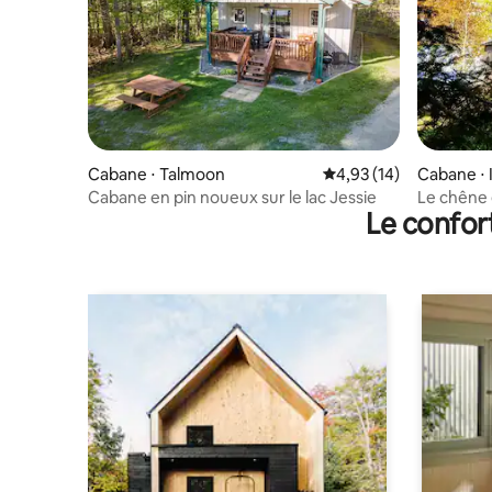
Cabane ⋅ Talmoon
Évaluation moyenne su
4,93 (14)
Cabane ⋅ 
Cabane en pin noueux sur le lac Jessie
Le chêne
Le confor