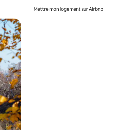
Mettre mon logement sur Airbnb
sant glisser.