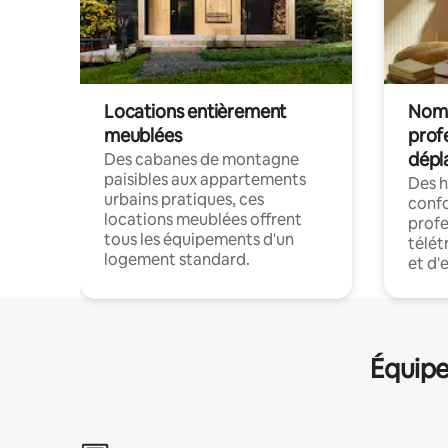
Locations entièrement
Noma
meublées
prof
dépl
Des cabanes de montagne
paisibles aux appartements
Des 
urbains pratiques, ces
confo
locations meublées offrent
profe
tous les équipements d'un
télét
logement standard.
et d'
Équipe