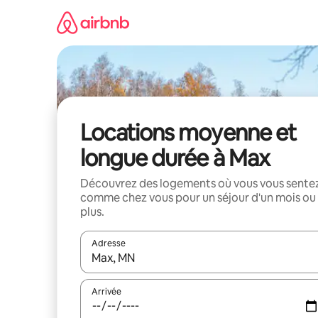
Aller
directement
au
contenu
Locations moyenne et
longue durée à Max
Découvrez des logements où vous vous sente
comme chez vous pour un séjour d'un mois ou
plus.
Adresse
Lorsque les résultats s'affichent, utilisez les flèc
Arrivée