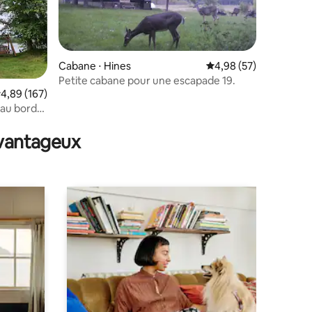
Cabane ⋅ Hines
Évaluation moyenne su
4,98 (57)
Petite cabane pour une escapade 19.
valuation moyenne sur la base de 167 commentaires : 4,89 sur 5
4,89 (167)
 au bord
mmentaires : 5 sur 5
ds
avantageux