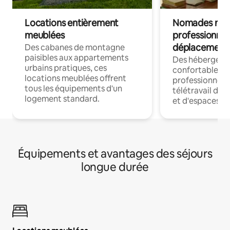
Locations entièrement
Nomades num
meublées
professionnel
déplacement
Des cabanes de montagne
paisibles aux appartements
Des hébergem
urbains pratiques, ces
confortables p
locations meublées offrent
professionnels
tous les équipements d'un
télétravail dis
logement standard.
et d'espaces de
Équipements et avantages des séjours
longue durée