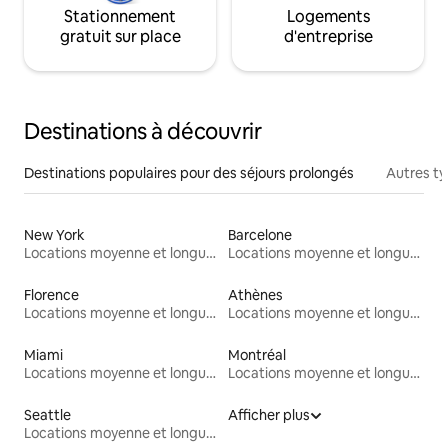
Stationnement
Logements
gratuit sur place
d'entreprise
Destinations à découvrir
Destinations populaires pour des séjours prolongés
Autres t
New York
Barcelone
Locations moyenne et longue durée
Locations moyenne et longue durée
Florence
Athènes
Locations moyenne et longue durée
Locations moyenne et longue durée
Miami
Montréal
Locations moyenne et longue durée
Locations moyenne et longue durée
Seattle
Afficher plus
Locations moyenne et longue durée