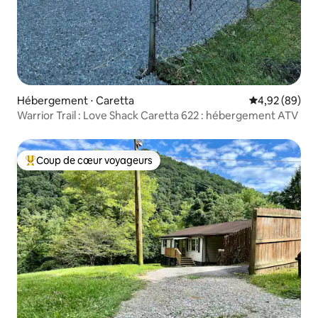
Hébergement ⋅ Caretta
Évaluation mo
4,92 (89)
Warrior Trail : Love Shack Caretta 622 : hébergement ATV
Coup de cœur voyageurs
Coups de cœur voyageurs les plus appréciés