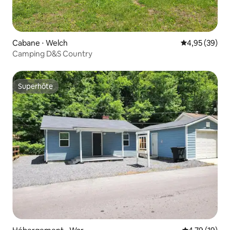
Cabane ⋅ Welch
Évaluation mo
4,95 (39)
Camping D&S Country
Superhôte
Superhôte