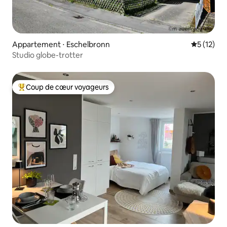
Appartement ⋅ Eschelbronn
Évaluation
5 (12)
Studio globe-trotter
Coup de cœur voyageurs
Coups de cœur voyageurs les plus appréciés