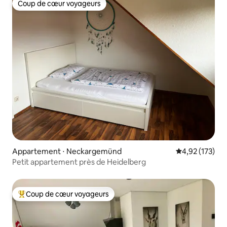
Coup de cœur voyageurs
Coup de cœur voyageurs
Appartement ⋅ Neckargemünd
Évaluation moy
4,92 (173)
Petit appartement près de Heidelberg
Coup de cœur voyageurs
Coups de cœur voyageurs les plus appréciés