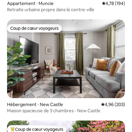
Appartement ⋅ Muncie
Évaluation moy
4,78 (194)
Retraite urbaine propre dans le centre-ville
Coup de cœur voyageurs
Coup de cœur voyageurs
Hébergement ⋅ New Castle
Évaluation moy
4,96 (203)
Maison spacieuse de 3 chambres - New Castle
Coup de cœur voyageurs
Coups de cœur voyageurs les plus appréciés