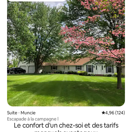
Suite ⋅ Muncie
Évaluation moy
4,96 (124)
Escapade à la campagne l
Le confort d'un chez-soi et des tarifs