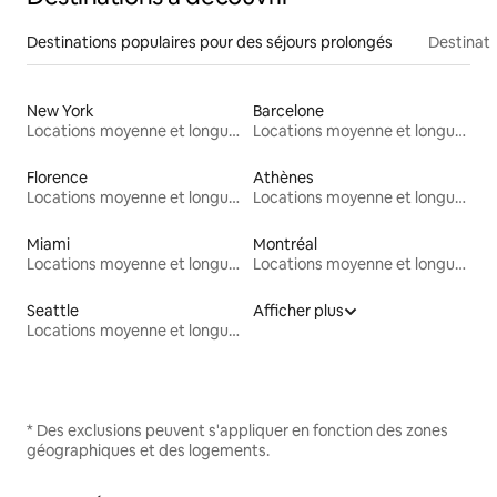
Destinations populaires pour des séjours prolongés
Destinati
New York
Barcelone
Locations moyenne et longue durée
Locations moyenne et longue durée
Florence
Athènes
Locations moyenne et longue durée
Locations moyenne et longue durée
Miami
Montréal
Locations moyenne et longue durée
Locations moyenne et longue durée
Seattle
Afficher plus
Locations moyenne et longue durée
* Des exclusions peuvent s'appliquer en fonction des zones
géographiques et des logements.