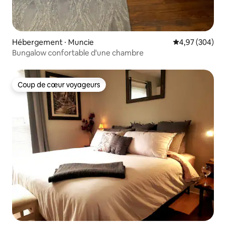
Hébergement ⋅ Muncie
Évaluation moy
4,97 (304)
Bungalow confortable d'une chambre
Coup de cœur voyageurs
Coup de cœur voyageurs