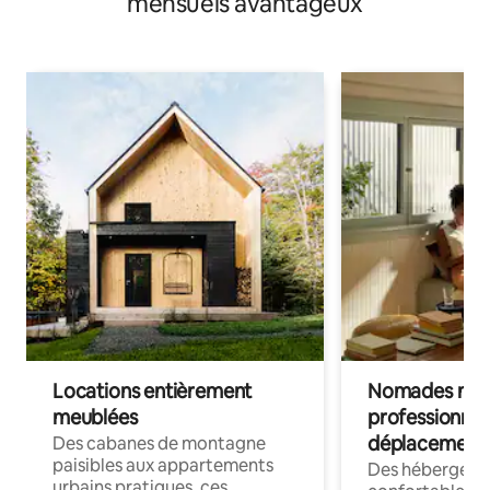
mensuels avantageux
Locations entièrement
Nomades num
meublées
professionnel
déplacement
Des cabanes de montagne
paisibles aux appartements
Des hébergem
urbains pratiques, ces