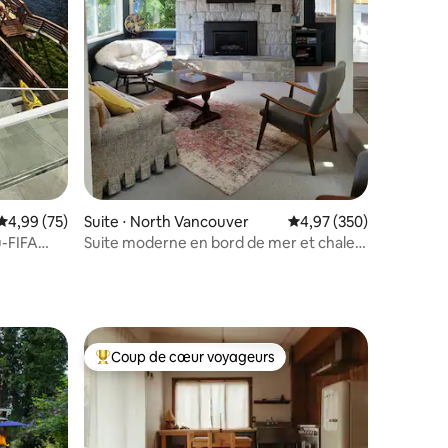
Évaluation moyenne sur la base de 75 commentaires : 4,99 sur 5
4,99 (75)
Suite ⋅ North Vancouver
Évaluation moyenne sur
4,97 (350)
u-FIFA
Suite moderne en bord de mer et chalet
caché à Deep Cove
mentaires : 5 sur 5
Coup de cœur voyageurs
Coups de cœur voyageurs les plus appréciés