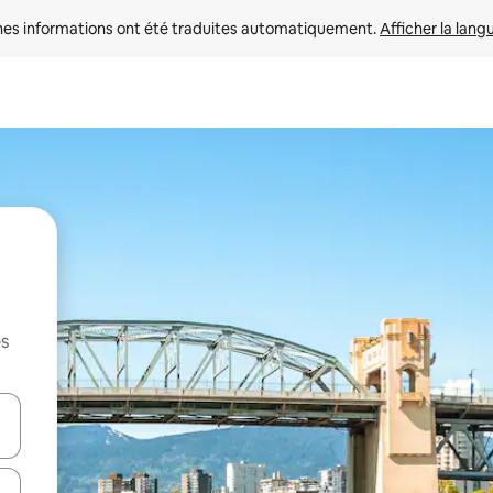
nes informations ont été traduites automatiquement. 
Afficher la lang
es
hes vers le haut et vers le bas pour les parcourir ou en appuyant et en fai