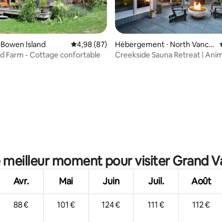
 Bowen Island
Évaluation moyenne sur la base de 87 commen
4,98 (87)
Hébergement ⋅ North Vanco
uver
 Farm - Cottage confortable
Creekside Sauna Retreat | Ani
acceptés
sur la base de 30 commentaires : 5 sur 5
e meilleur moment pour visiter Grand 
Avr.
Mai
Juin
Juil.
Août
88 €
101 €
124 €
111 €
112 €