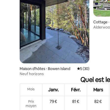
Cottage ⋅
Alderwood
Maison d'hôtes ⋅ Bowen Island
Évaluation moyenne 
5 (30)
Neuf horizons
Quel est l
Mois
Janv.
Févr.
Mars
79 €
81 €
82 €
Prix
moyen