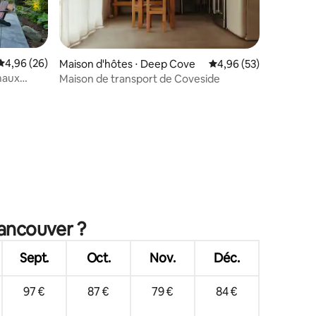
taires : 4,98 sur 5
Évaluation moyenne sur la base de 26 commentaires : 4,96 sur 5
4,96 (26)
Maison d'hôtes ⋅ Deep Cove
Évaluation moyenne su
4,96 (53)
maux
Maison de transport de Coveside
Vancouver ?
Sept.
Oct.
Nov.
Déc.
97 €
87 €
79 €
84 €