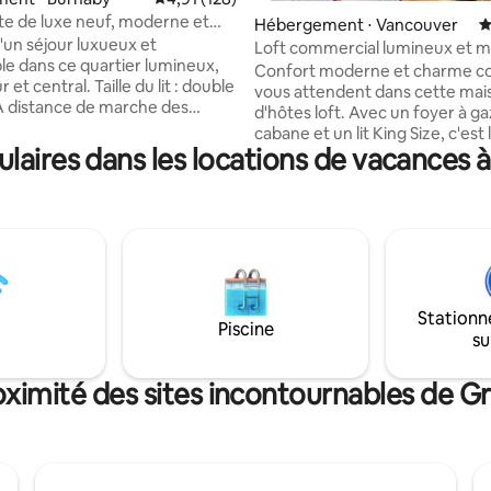
ite de luxe neuf, moderne et
Hébergement ⋅ Vancouver
É
, avec climatisation !
d'un séjour luxueux et
Loft commercial lumineux et 
le dans ce quartier lumineux,
Confort moderne et charme co
ral. Taille du lit : double
vous attendent dans cette mai
d'hôtes loft. Avec un foyer à ga
s en commun, des sentiers, des
cabane et un lit King Size, c'est
s épiceries, du Kensington Plaza
aires dans les locations de vacances
idéal pour se détendre après u
lus encore ! À 20 minutes en
journée d'exploration ! Cette maison
u centre-ville et à seulement
indépendante dispose d'une cu
en voiture de l'incroyable
entièrement équipée, d'un pati
mmercial Brentwood. À
d'une salle de bain moderne av
de marche (de l'autre côté de la
baignoire. Niché juste à côté de la rue
ignes de bus pour SFU + BCIT :
animée Commercial Drive, vous
utes en voiture
quelques pas des meilleurs res
utes en voiture. Beaucoup
Stationn
bars et boutiques de Vancouver.
Piscine
 de stationnement disponibles
su
Skytrain est à seulement 7 min
ue. Recharge VE disponible sur
pied. Là où le style moderne rencontre la
.
chaleur douillette, nous avons 
oximité des sites incontournables de 
vous accueillir !