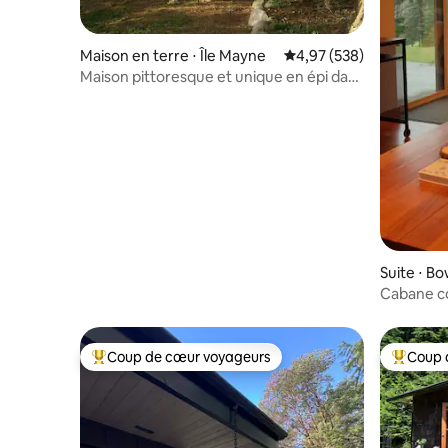
Maison en terre ⋅ Île Mayne
Évaluation moyenne sur 
4,97 (538)
Maison pittoresque et unique en épi dans
une ferme biologique
Suite ⋅ B
Cabane co
l'océan, s
randonn
Coup de cœur voyageurs
Coup 
Coups de cœur voyageurs les plus appréciés
Coups de