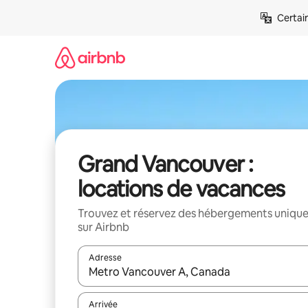
Aller
Certai
directement
au
contenu
Grand Vancouver :
locations de vacances
Trouvez et réservez des hébergements uniqu
sur Airbnb
Adresse
Lorsque les résultats s'affichent, utilisez les flèc
Arrivée