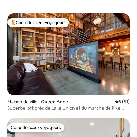
Coup de cœur voyageurs
Coups de cœur voyageurs les plus appréciés
Maison de ville ⋅ Queen Anne
Évaluation
5 (61)
Superbe loft près de Lake Union et du marché de Pike
Place
Coup de cœur voyageurs
Coup de cœur voyageurs