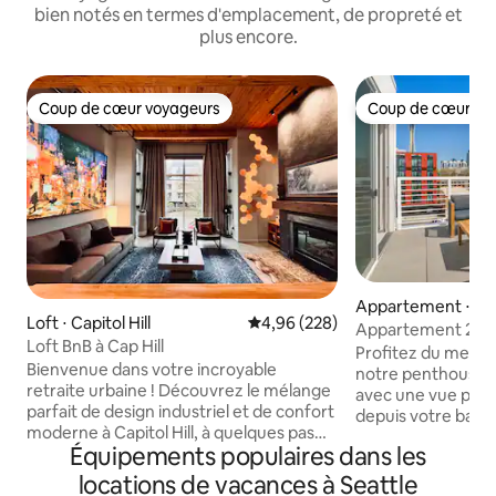
bien notés en termes d'emplacement, de propreté et
plus encore.
Coup de cœur voyageurs
Coup de cœur vo
Coup de cœur voyageurs
Coup de cœur vo
Appartement ⋅ Q
Loft ⋅ Capitol Hill
Évaluation moyenne sur la base 
4,96 (228)
e
Appartement 2 ch
Loft BnB à Cap Hill
panoramique sur Se
Profitez du meille
Bienvenue dans votre incroyable
notre penthouse 
retraite urbaine ! Découvrez le mélange
avec une vue parti
parfait de design industriel et de confort
depuis votre balco
moderne à Capitol Hill, à quelques pas
cuisine entièreme
Équipements populaires dans les
des parcs, des magasins, des
télévision connect
restaurants et des gares routières.
linge/sèche-linge
locations de vacances à Seattle
Profitez d'un parking sécurisé pour une