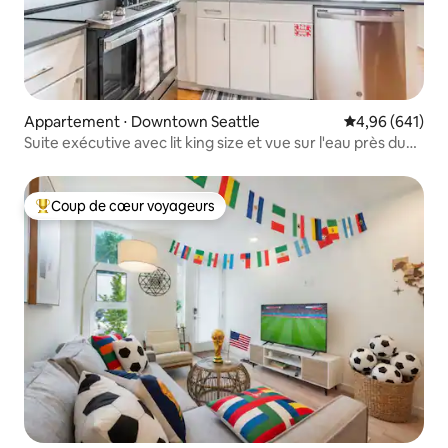
Appartement ⋅ Downtown Seattle
Évaluation moy
4,96 (641)
Suite exécutive avec lit king size et vue sur l'eau près du
marché de Pike
Coup de cœur voyageurs
Coups de cœur voyageurs les plus appréciés