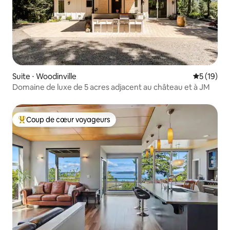
Suite ⋅ Woodinville
Évaluation
5 (19)
Domaine de luxe de 5 acres adjacent au château et à JM
Coup de cœur voyageurs
Coups de cœur voyageurs les plus appréciés