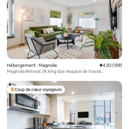
Hébergement ⋅ Magnolia
Évaluation moy
4,92 (109)
Magnolia Retreat /lit king size /espace de travail
/climatisation
Coup de cœur voyageurs
Coups de cœur voyageurs les plus appréciés