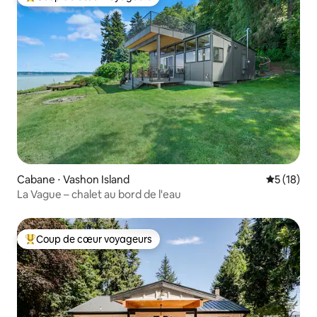
Coups de cœur voyageurs les plus appréciés
Cabane ⋅ Vashon Island
Évaluation
5 (18)
La Vague – chalet au bord de l'eau
Coup de cœur voyageurs
Coups de cœur voyageurs les plus appréciés