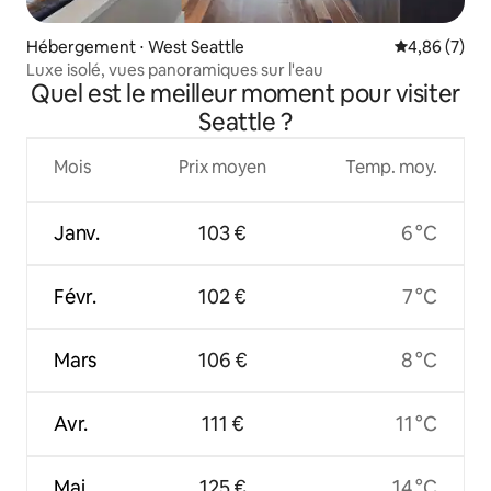
Hébergement ⋅ West Seattle
Évaluation m
4,86 (7)
Luxe isolé, vues panoramiques sur l'eau
Quel est le meilleur moment pour visiter
Seattle ?
Mois
Prix moyen
Temp. moy.
Janv.
103 €
6 °C
Févr.
102 €
7 °C
Mars
106 €
8 °C
Avr.
111 €
11 °C
Mai
125 €
14 °C