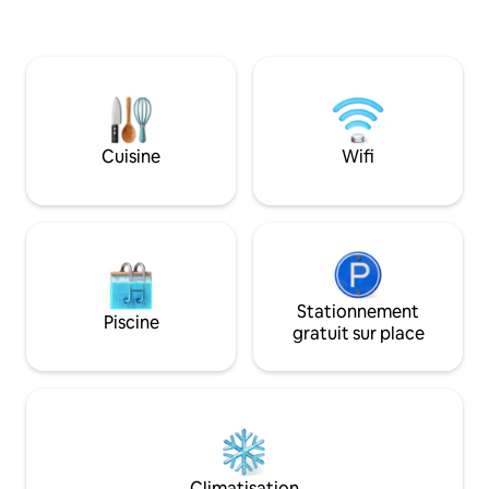
parfait pour vous 
voiture et restez au frais grâce à deux
exploré. Idéalemen
climatiseurs portables. Notre logement,
des principales att
qui accepte les animaux, dispose d'un lit
restaurants et des
king size, d'un lit queen size coulissant et
élégant apparteme
d'une technologie intelligente pour les
séjours courts et
lumières, les serrures et plus encore. Il
dès maintenant p
dispose également d'une cuisine et
urbaine confortable
Cuisine
Wifi
d'une salle de bain sans contact, d'un
** Il n'y a pas de c
lave-linge/sèche-linge et d'une cuisine
seulement la clima
entièrement approvisionnée.
**
Stationnement
Piscine
gratuit sur place
Climatisation