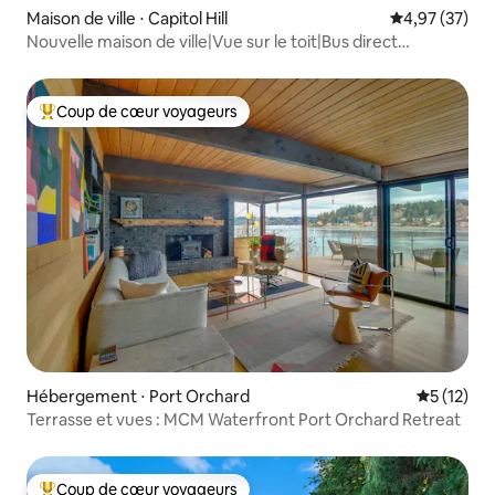
Maison de ville ⋅ Capitol Hill
Évaluation mo
4,97 (37)
Nouvelle maison de ville|Vue sur le toit|Bus direct
SEA|Accessible à pied
Coup de cœur voyageurs
Coups de cœur voyageurs les plus appréciés
Hébergement ⋅ Port Orchard
Évaluation
5 (12)
Terrasse et vues : MCM Waterfront Port Orchard Retreat
Coup de cœur voyageurs