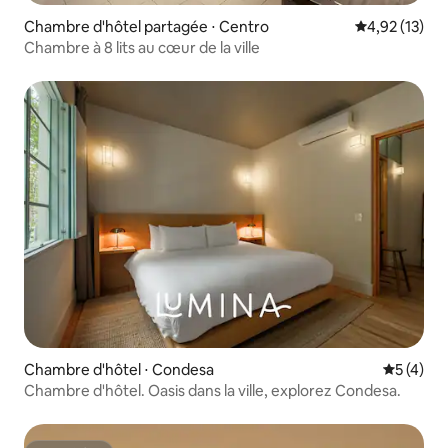
Chambre d'hôtel partagée ⋅ Centro
Évaluation mo
4,92 (13)
Chambre à 8 lits au cœur de la ville
Chambre d'hôtel ⋅ Condesa
Évaluatio
5 (4)
Chambre d'hôtel. Oasis dans la ville, explorez Condesa.