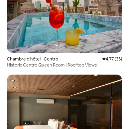
Chambre d'hôtel ⋅ Centro
Évaluation mo
4,77 (35)
Historic Centro Queen Room | Rooftop Views