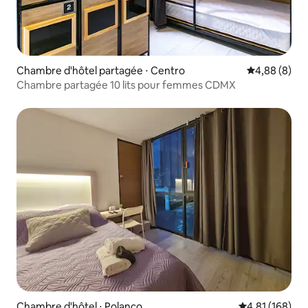
Chambre d'hôtel partagée ⋅ Centro
Évaluation m
4,88 (8)
Chambre partagée 10 lits pour femmes CDMX
Chambre d'hôtel ⋅ Polanco
Évaluation moy
4,81 (168)