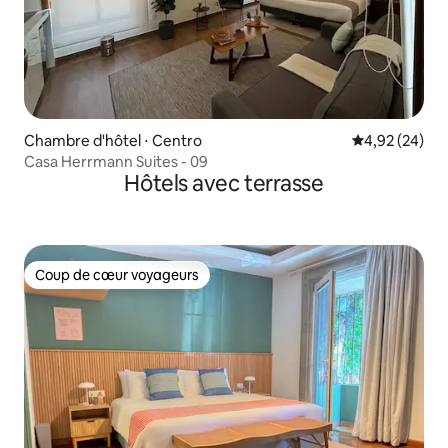
Chambre d'hôtel ⋅ Centro
Évaluation mo
4,92 (24)
Casa Herrmann Suites - 09
Hôtels avec terrasse
Coup de cœur voyageurs
Coup de cœur voyageurs