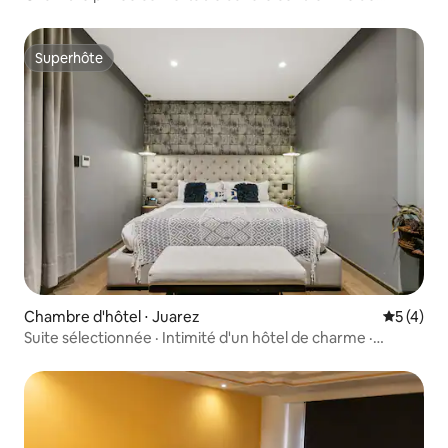
Mexico
Superhôte
Superhôte
Chambre d'hôtel ⋅ Juarez
Évaluatio
5 (4)
Suite sélectionnée · Intimité d'un hôtel de charme ·
Colonia Juárez