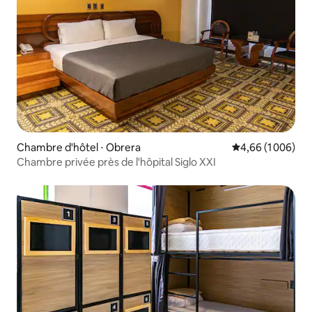
Chambre d'hôtel ⋅ Obrera
Évaluation moyen
4,66 (1 006)
Chambre privée près de l'hôpital Siglo XXI