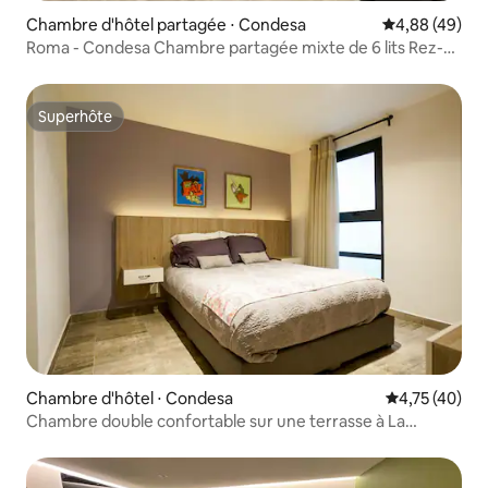
Chambre d'hôtel partagée ⋅ Condesa
Évaluation mo
4,88 (49)
Roma - Condesa Chambre partagée mixte de 6 lits Rez-
de-chaussée
Superhôte
Superhôte
Chambre d'hôtel ⋅ Condesa
Évaluation mo
4,75 (40)
Chambre double confortable sur une terrasse à La
Condesa