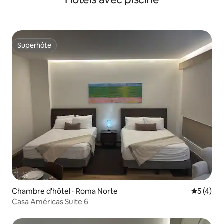
Superhôte
Superhôte
Chambre d'hôtel ⋅ Roma Norte
Évaluatio
5 (4)
Casa Américas Suite 6