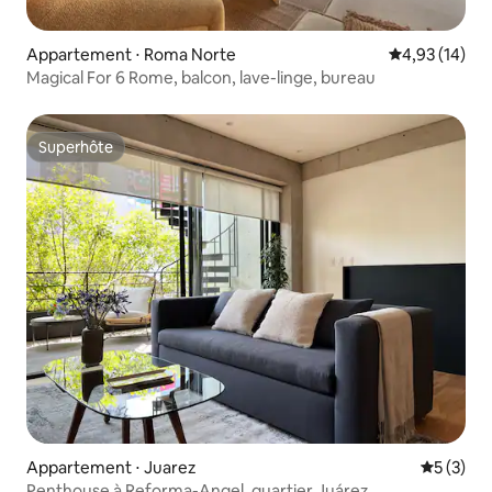
Appartement ⋅ Roma Norte
Évaluation mo
4,93 (14)
Magical For 6 Rome, balcon, lave-linge, bureau
Superhôte
Superhôte
Appartement ⋅ Juarez
Évaluatio
5 (3)
Penthouse à Reforma-Angel, quartier Juárez