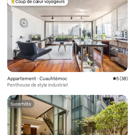
Coup de cœur voyageurs
Coups de cœur voyageurs les plus appréciés
Appartement ⋅ Cuauhtémoc
Évaluation
5 (38)
Penthouse de style industriel
Superhôte
Superhôte