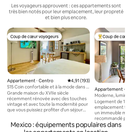
Les voyageurs approuvent : ces appartements sont
très bien notés pour leur emplacement, leur propreté
et bien plus encore.
Coup de cœur voyageurs
Coup de cœur 
Coup de cœur voyageurs
Coups de cœur vo
Appartement ⋅ Centro
Évaluation moyenne sur la base 
4,91 (193)
S15 Coin confortable et à la mode dans le
Appartement ⋅ C
centre historique
Grande maison du XVIIe siècle
Moderne, lumine
récemment rénovée avec des touches
Condesa avec ter
Logement de 1230 
vintage et avec toute la modernité pour
emplacement fanta
que vous puissiez profiter d'un séjour
un immeuble mod
agréable, nous sommes situés au cœur
recommandé par l
du centre historique de Mexico à
Mexico : équipements populaires dans
débit, eau filtrée
seulement 2 pâtés de maisons de la
littéralement à qu