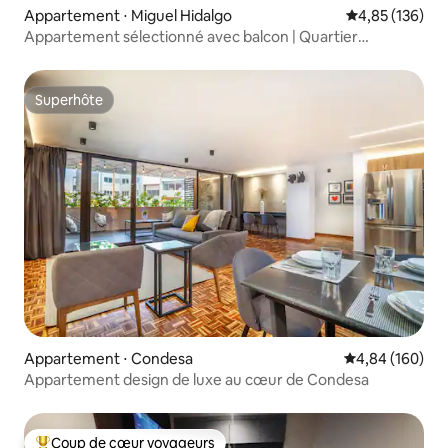
Appartement ⋅ Miguel Hidalgo
Évaluation moy
4,85 (136)
Appartement sélectionné avec balcon | Quartier
privilégié + toit-terrasse
Superhôte
Superhôte
Appartement ⋅ Condesa
Évaluation moy
4,84 (160)
Appartement design de luxe au cœur de Condesa
Coup de cœur voyageurs