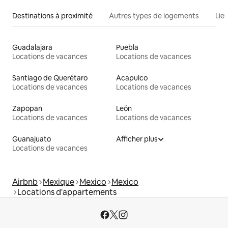
Destinations à proximité
Autres types de logements
Lie
Guadalajara
Puebla
Locations de vacances
Locations de vacances
Santiago de Querétaro
Acapulco
Locations de vacances
Locations de vacances
Zapopan
León
Locations de vacances
Locations de vacances
Guanajuato
Afficher plus
Locations de vacances
Airbnb
Mexique
Mexico
Mexico
Locations d'appartements