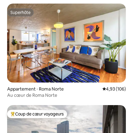
Superhôte
Superhôte
Appartement ⋅ Roma Norte
Évaluation moy
4,93 (106)
Au cœur de Roma Norte
Coup de cœur voyageurs
Coups de cœur voyageurs les plus appréciés