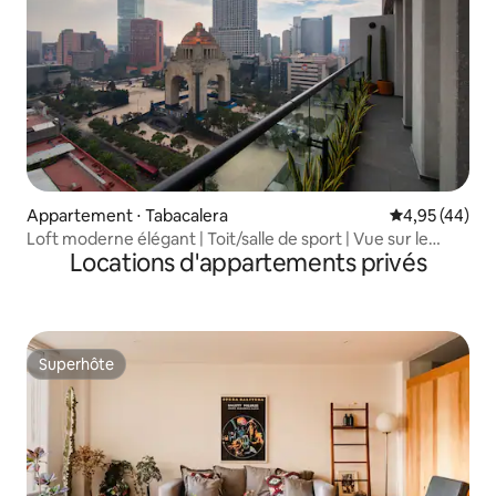
Appartement ⋅ Tabacalera
Évaluation mo
4,95 (44)
Loft moderne élégant | Toit/salle de sport | Vue sur le
Locations d'appartements privés
monument
Superhôte
Superhôte