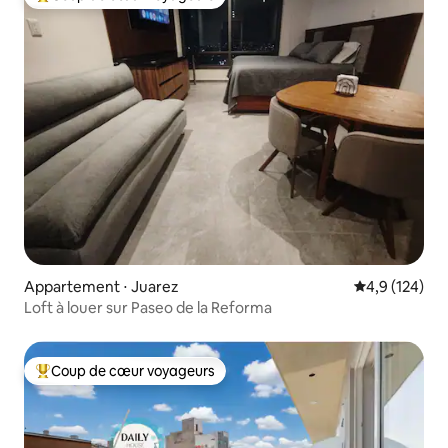
Coups de cœur voyageurs les plus appréciés
Appartement ⋅ Juarez
Évaluation mo
4,9 (124)
Loft à louer sur Paseo de la Reforma
Coup de cœur voyageurs
Coups de cœur voyageurs les plus appréciés