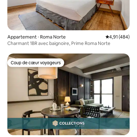
Appartement ⋅ Roma Norte
Évaluation moy
4,91 (484)
Charmant 1BR avec baignoire, Prime Roma Norte
Coup de cœur voyageurs
Coup de cœur voyageurs