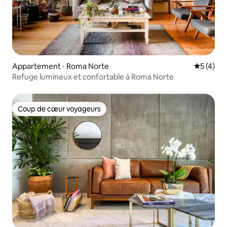
Appartement ⋅ Roma Norte
Évaluatio
5 (4)
Refuge lumineux et confortable à Roma Norte
Coup de cœur voyageurs
Coup de cœur voyageurs