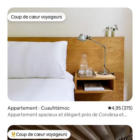
Coup de cœur voyageurs
Coup de cœur voyageurs
Appartement ⋅ Cuauhtémoc
Évaluation moy
4,95 (375)
Appartement spacieux et élégant près de Condesa et
Polanco
Coup de cœur voyageurs
Coups de cœur voyageurs les plus appréciés