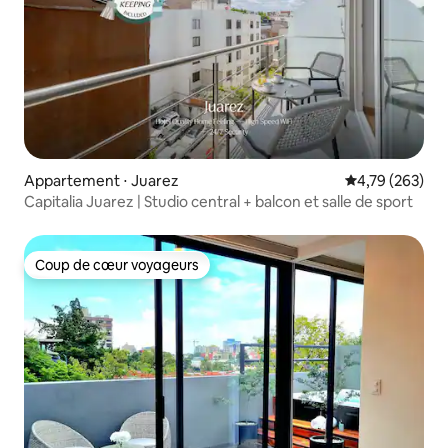
Appartement ⋅ Juarez
Évaluation moy
4,79 (263)
Capitalia Juarez | Studio central + balcon et salle de sport
Coup de cœur voyageurs
Coup de cœur voyageurs