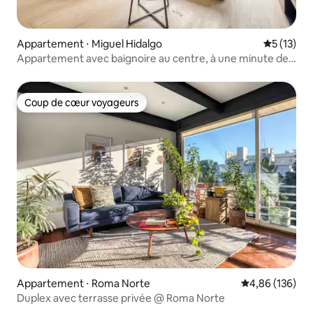
Appartement ⋅ Miguel Hidalgo
Évaluation
5 (13)
Appartement avec baignoire au centre, à une minute de
Polanco
Coup de cœur voyageurs
Coup de cœur voyageurs
Appartement ⋅ Roma Norte
Évaluation moy
4,86 (136)
Duplex avec terrasse privée @ Roma Norte