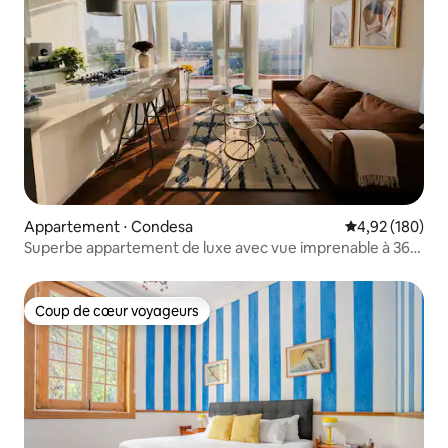
Appartement ⋅ Condesa
Évaluation moy
4,92 (180)
Superbe appartement de luxe avec vue imprenable à 360°
sur la ville
Coup de cœur voyageurs
Coup de cœur voyageurs