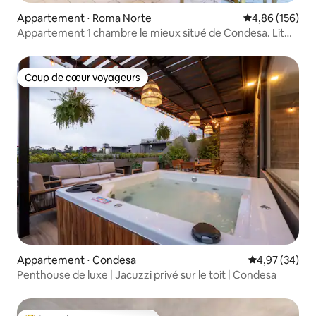
Appartement ⋅ Roma Norte
Évaluation moy
4,86 (156)
Appartement 1 chambre le mieux situé de Condesa. Lit
King Size.
Coup de cœur voyageurs
Coup de cœur voyageurs
Appartement ⋅ Condesa
Évaluation mo
4,97 (34)
Penthouse de luxe | Jacuzzi privé sur le toit | Condesa