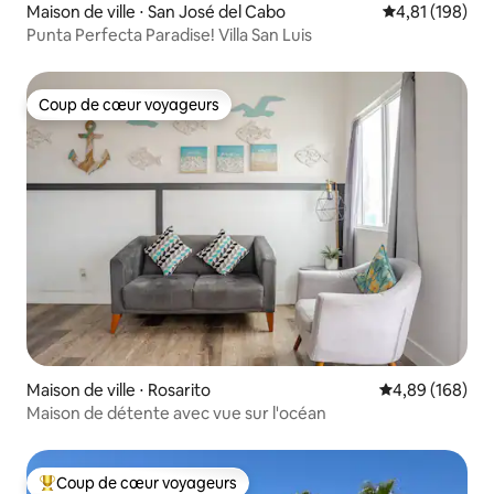
Maison de ville ⋅ San José del Cabo
Évaluation moy
4,81 (198)
Punta Perfecta Paradise! Villa San Luis
Coup de cœur voyageurs
Coup de cœur voyageurs
Maison de ville ⋅ Rosarito
Évaluation moy
4,89 (168)
Maison de détente avec vue sur l'océan
Coup de cœur voyageurs
Coups de cœur voyageurs les plus appréciés