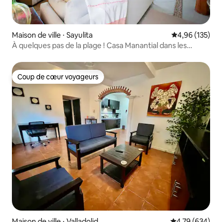
Maison de ville ⋅ Sayulita
Évaluation moy
4,96 (135)
À quelques pas de la plage ! Casa Manantial dans les
condos Maraica
Coup de cœur voyageurs
Coup de cœur voyageurs
Maison de ville ⋅ Valladolid
Évaluation moy
4,79 (634)