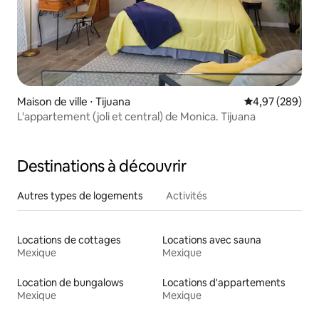
Maison de ville ⋅ Tijuana
Évaluation moy
4,97 (289)
L'appartement (joli et central) de Monica. Tijuana
Destinations à découvrir
Autres types de logements
Activités
Locations de cottages
Locations avec sauna
Mexique
Mexique
Location de bungalows
Locations d'appartements
Mexique
Mexique