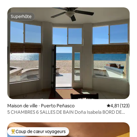
Superhôte
Superhôte
Maison de ville ⋅ Puerto Peñasco
Évaluation moy
4,81 (123)
5 CHAMBRES 6 SALLES DE BAIN Doña Isabela BORD DE
MER 17 COUCHAGES !!!
Coup de cœur voyageurs
Coups de cœur voyageurs les plus appréciés