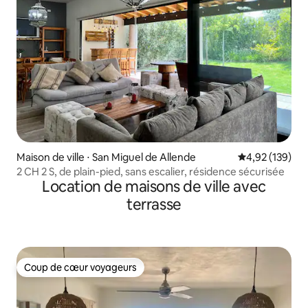
Maison de ville ⋅ San Miguel de Allende
Évaluation moy
4,92 (139)
2 CH 2 S, de plain-pied, sans escalier, résidence sécurisée
Location de maisons de ville avec
terrasse
Coup de cœur voyageurs
Coup de cœur voyageurs