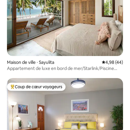
Maison de ville ⋅ Sayulita
Évaluation mo
4,98 (44)
Appartement de luxe en bord de mer/Starlink/Piscine
chauffée
Coup de cœur voyageurs
Coups de cœur voyageurs les plus appréciés