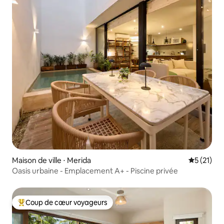
Maison de ville ⋅ Merida
Évaluation
5 (21)
Oasis urbaine - Emplacement A+ - Piscine privée
Coup de cœur voyageurs
Coups de cœur voyageurs les plus appréciés