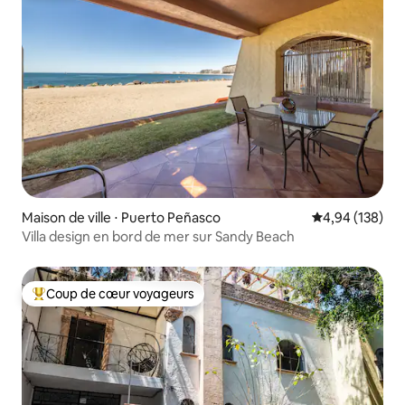
Maison de ville ⋅ Puerto Peñasco
Évaluation moy
4,94 (138)
Villa design en bord de mer sur Sandy Beach
Coup de cœur voyageurs
Coups de cœur voyageurs les plus appréciés