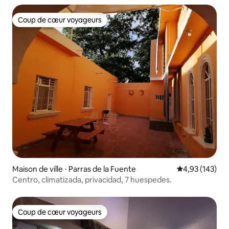
Coup de cœur voyageurs
Coup de cœur voyageurs
Maison de ville ⋅ Parras de la Fuente
Évaluation moy
4,93 (143)
Centro, climatizada, privacidad, 7 huespedes.
Coup de cœur voyageurs
Coup de cœur voyageurs