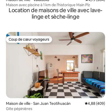
Maison avec piscine à 1 km de l'historique Main Plz
Location de maisons de ville avec lave-
linge et sèche-linge
Coup de cœur voyageurs
Coup de cœur voyageurs
Maison de ville ⋅ San Juan Teotihuacán
Évaluation moy
4,88 (409)
Gite pépinières