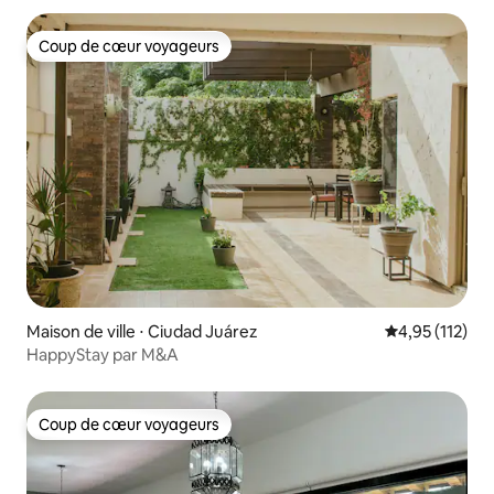
Coup de cœur voyageurs
Coup de cœur voyageurs
Maison de ville ⋅ Ciudad Juárez
Évaluation moy
4,95 (112)
HappyStay par M&A
Coup de cœur voyageurs
Coup de cœur voyageurs