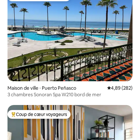
Maison de ville ⋅ Puerto Peñasco
Évaluation moy
4,89 (282)
3 chambres Sonoran Spa W210 bord de mer
Coup de cœur voyageurs
Coups de cœur voyageurs les plus appréciés