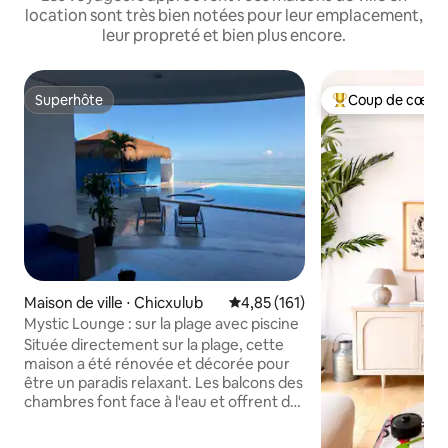
location sont très bien notées pour leur emplacement,
leur propreté et bien plus encore.
Superhôte
Coup de cœur 
Superhôte
Coups de cœur vo
Maison de ville ⋅ Chicxulub
Évaluation moyenne sur la base 
4,85 (161)
Mystic Lounge : sur la plage avec piscine
Située directement sur la plage, cette
maison a été rénovée et décorée pour
être un paradis relaxant. Les balcons des
chambres font face à l'eau et offrent de
belles vues ! Chaque chambre possède
sa propre salle de bain, un dressing, de