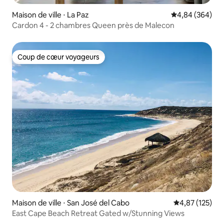
Maison de ville ⋅ La Paz
Évaluation moy
4,84 (364)
Cardon 4 - 2 chambres Queen près de Malecon
Coup de cœur voyageurs
Coup de cœur voyageurs
Maison de ville ⋅ San José del Cabo
Évaluation moy
4,87 (125)
East Cape Beach Retreat Gated w/Stunning Views