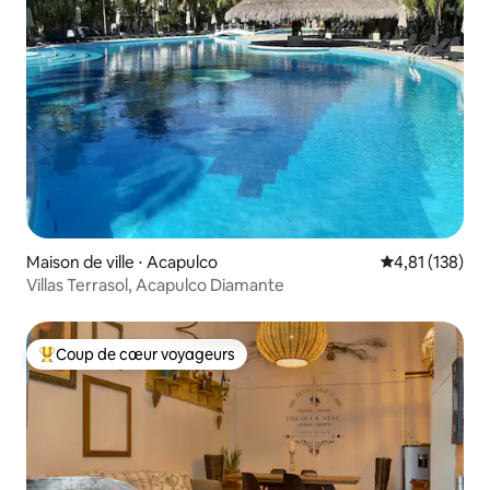
Maison de ville ⋅ Acapulco
Évaluation moy
4,81 (138)
Villas Terrasol, Acapulco Diamante
Coup de cœur voyageurs
Coups de cœur voyageurs les plus appréciés