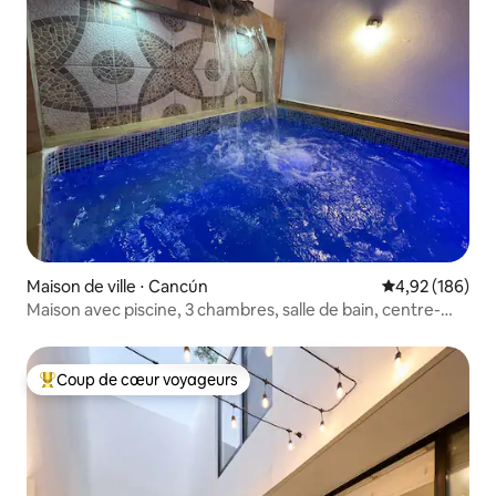
Maison de ville ⋅ Cancún
Évaluation moy
4,92 (186)
Maison avec piscine, 3 chambres, salle de bain, centre-
ville, près du pont ZH
Coup de cœur voyageurs
Coups de cœur voyageurs les plus appréciés