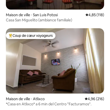
Maison de ville ⋅ San Luis Potosi
Évaluation moy
4,85 (118)
Casa San Miguelito (ambiance familiale)
Coup de cœur voyageurs
Coups de cœur voyageurs les plus appréciés
Maison de ville ⋅ Atlixco
Évaluation moy
4,96 (216)
*Casa en Atlixco* a 6 min del Centro "Facturamos".