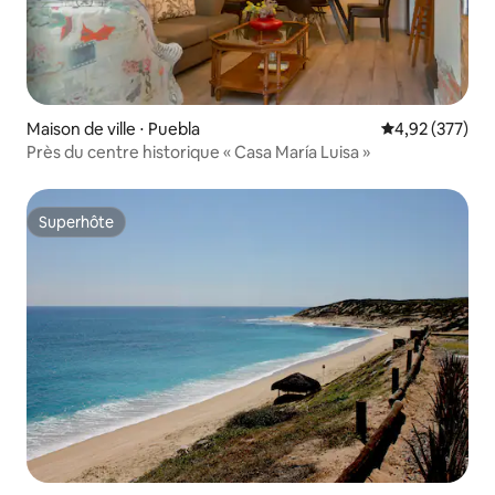
Maison de ville ⋅ Puebla
Évaluation moy
4,92 (377)
Près du centre historique « Casa María Luisa »
Superhôte
Superhôte