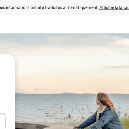
nes informations ont été traduites automatiquement. 
Afficher la lang
hes vers le haut et vers le bas pour les parcourir ou en appuyant et en fai