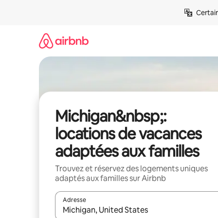
Aller
Certai
directement
au
contenu
Michigan&nbsp;:
locations de vacances
adaptées aux familles
Trouvez et réservez des logements uniques
adaptés aux familles sur Airbnb
Adresse
Lorsque les résultats s'affichent, utilisez les flèc