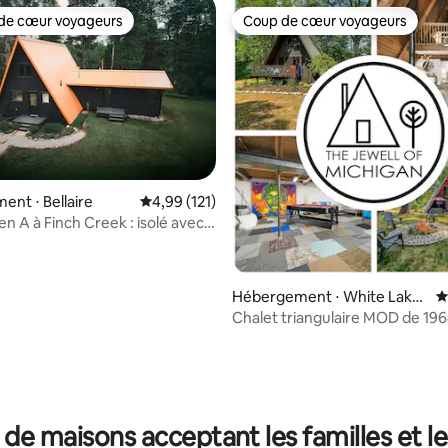
de cœur voyageurs
Coup de cœur voyageurs
 cœur voyageurs les plus appréciés
Coup de cœur voyageurs
nt ⋅ Bellaire
Évaluation moyenne sur la base de 121 comme
4,99 (121)
en A à Finch Creek : isolé avec
Hébergement ⋅ White Lake
É
charter Township
Chalet triangulaire MOD de 196
style milieu de siècle, avec salle
 la base de 177 commentaires : 4,97 sur 5
 de maisons acceptant les familles et l