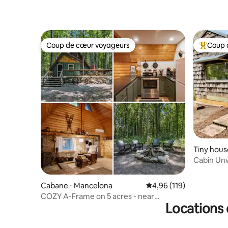
Coup de cœur voyageurs
Coup 
Coup de cœur voyageurs
Coups de
Tiny hous
Cabin Unw
Cabane ⋅ Mancelona
Évaluation moyenne sur
4,96 (119)
COZY A-Frame on 5 acres - near
Locations 
Traverse & Torch