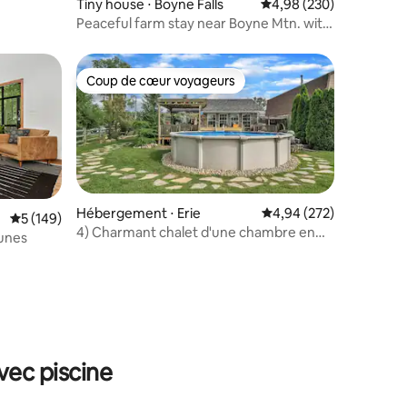
Tiny house ⋅ Boyne Falls
Évaluation moyenne sur
4,98 (230)
Peaceful farm stay near Boyne Mtn. with
fire pit
Coup de cœur voyageurs
lus appréciés
Coup de cœur voyageurs
Hébergement ⋅ Erie
Évaluation moyenne sur
4,94 (272)
Évaluation moyenne sur la base de 149 commentaires : 5 sur 5
5 (149)
4) Charmant chalet d'une chambre en
unes
bord de lac | Jacuzzi | Piscine
taires : 4,95 sur 5
vec piscine