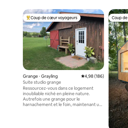
Coup de cœur voyageurs
Coup de
Coups de cœur voyageurs les plus appréciés
Coup de
Grange ⋅ Grayling
Évaluation moyenne sur 
4,98 (186)
Suite studio grange
Ressourcez-vous dans ce logement
inoubliable niché en pleine nature.
Autrefois une grange pour le
harnachement et le foin, maintenant un
studio paisible avec toutes les
commodités modernes, y compris une
salle de bain complète, une cuisine et
une buanderie. Jouez avec des chèvres