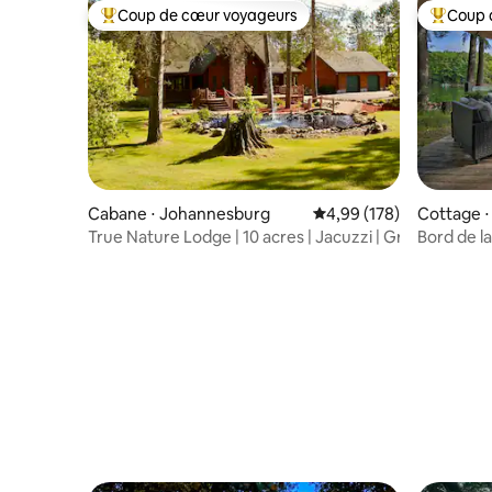
Coup de cœur voyageurs
Coup 
Coups de cœur voyageurs les plus appréciés
Coups de
Cabane ⋅ Johannesburg
Évaluation moyenne sur 
4,99 (178)
Cottage ⋅
True Nature Lodge | 10 acres | Jacuzzi | Groupes
Bord de la
avec jacu