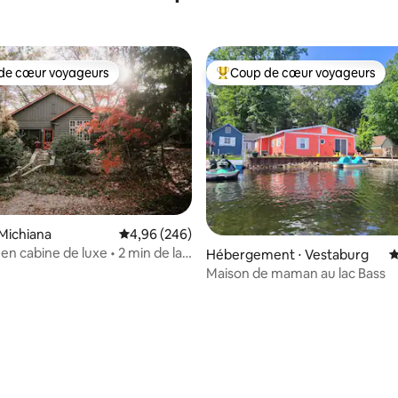
de cœur voyageurs
Coup de cœur voyageurs
 cœur voyageurs les plus appréciés
Coups de cœur voyageurs les p
Michiana
Évaluation moyenne sur la base de 246 commen
4,96 (246)
en cabine de luxe • 2 min de la
la base de 206 commentaires : 4,93 sur 5
Hébergement ⋅ Vestaburg
É
h de Chicago
Maison de maman au lac Bass