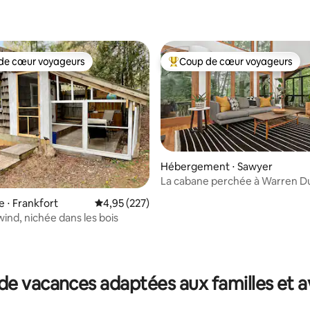
de cœur voyageurs
Coup de cœur voyageurs
 cœur voyageurs les plus appréciés
Coups de cœur voyageurs les p
Hébergement ⋅ Sawyer
La cabane perchée à Warren D
e ⋅ Frankfort
Évaluation moyenne sur la base de 227 commen
4,95 (227)
ind, nichée dans les bois
 la base de 119 commentaires : 4,96 sur 5
de vacances adaptées aux familles et a