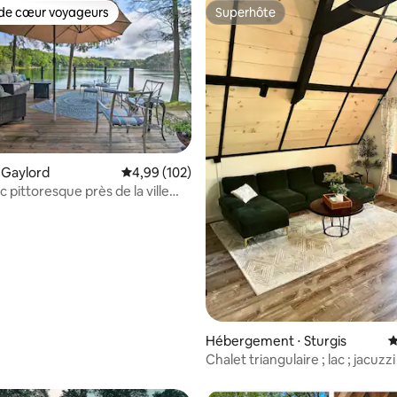
de cœur voyageurs
Superhôte
 cœur voyageurs les plus appréciés
Superhôte
la base de 178 commentaires : 4,99 sur 5
 Gaylord
Évaluation moyenne sur la base de 102 commen
4,99 (102)
c pittoresque près de la ville
zzi et jeux aquatiques
Hébergement ⋅ Sturgis
É
Chalet triangulaire ; lac ; jacuzz
animaux de compagnie acceptés
modique