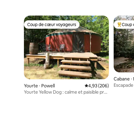
Coup de cœur voyageurs
Coup 
Coup de cœur voyageurs
Coups de
Cabane ⋅ 
Escapade 
Yourte ⋅ Powell
Évaluation moyenne sur 
4,93 (206)
plage • 1
Yourte Yellow Dog : calme et paisible près
de Marquette