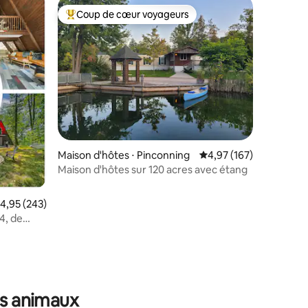
Coup de cœur voyageurs
Coups de cœur voyageurs les plus appréciés
ntaires : 4,99 sur 5
Maison d'hôtes ⋅ Pinconning
Évaluation moyenne sur
4,97 (167)
Maison d'hôtes sur 120 acres avec étang
valuation moyenne sur la base de 243 commentaires : 4,95 sur 5
4,95 (243)
4, de
 de jeux
es animaux