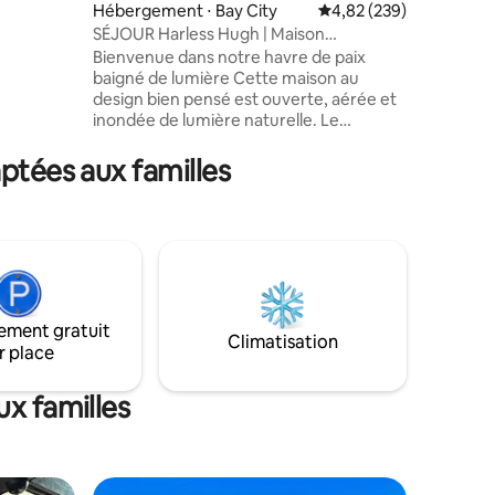
 la maison
Hébergement ⋅ Bay City
Évaluation moyenne sur
4,82 (239)
SÉJOUR Harless Hugh | Maison
ntaires : 4,92 sur 5
confortable sur la rivière
Bienvenue dans notre havre de paix
baigné de lumière Cette maison au
es
design bien pensé est ouverte, aérée et
 mère.
inondée de lumière naturelle. Le
écierez
véritable point fort est l'espace
extérieur, une oasis privée parfaite pour
ptées aux familles
se détendre. Détendez-vous dans la
baignoire en cèdre, détoxifiez-vous dans
le sauna sec ou profitez d'un rinçage
rafraîchissant dans la douche extérieure
entièrement privée, avec un vestiaire
dédié. Installez-vous confortablement
dans le jacuzzi en cèdre, allumez un feu
dans la cheminée extérieure. Remarque :
ement gratuit
Climatisation
les séances photo et les fêtes ne sont
r place
pas autorisées.
x familles