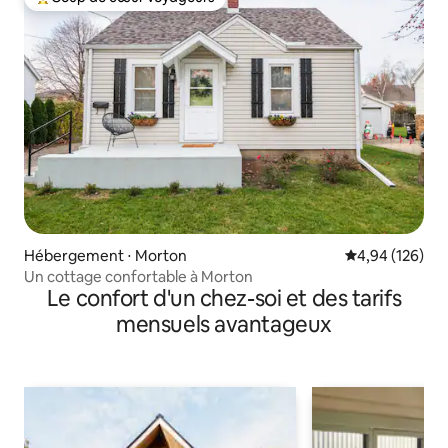
Coups de cœur voyageurs les plus appréciés
Hébergement ⋅ Morton
Évaluation moy
4,94 (126)
Un cottage confortable à Morton
Le confort d'un chez-soi et des tarifs
mensuels avantageux