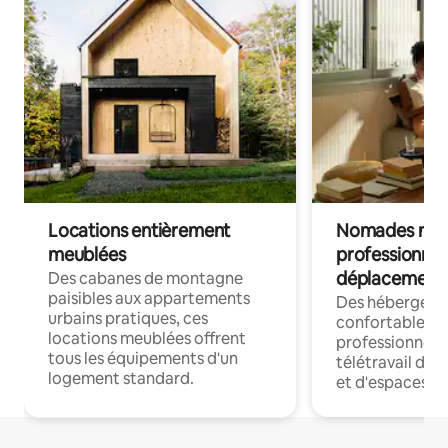
Locations entièrement
Nomades num
meublées
professionnel
déplacement
Des cabanes de montagne
paisibles aux appartements
Des hébergem
urbains pratiques, ces
confortables p
locations meublées offrent
professionnels
tous les équipements d'un
télétravail dis
logement standard.
et d'espaces de