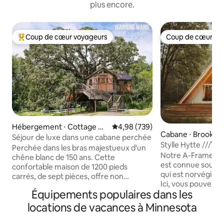
plus encore.
Coup de cœur voyageurs
Coup de cœur vo
Coups de cœur voyageurs les plus appréciés
Coup de cœur vo
Hébergement ⋅ Cottage Gr
Évaluation moyenne sur la base 
4,98 (739)
Cabane ⋅ Brook Pa
ove
Séjour de luxe dans une cabane perchée
Stylle Hytte ///\ Retraite dans une
Perchée dans les bras majestueux d'un
cabane nordique
Notre A-Frame d'i
chêne blanc de 150 ans. Cette
est connue sous le
confortable maison de 1200 pieds
qui est norvégien
carrés, de sept pièces, offre non
Ici, vous pouvez p
seulement une vue imprenable, mais
Équipements populaires dans les
hectares isolés de
aussi des surprises enchanteresses et
qui descendent ver
délicieuses digne d'un conte de fées.
locations de vacances à Minnesota
privée. À seuleme
Montez à 40 pieds sur la tour
des villes jumelles
d'observation, où un télescope vous