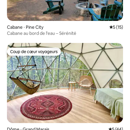
Cabane ⋅ Pine City
Évaluation
5 (15)
Cabane au bord de l'eau – Sérénité
Coup de cœur voyageurs
Coup de cœur voyageurs
Dôme ⋅ Grand Marais
Évaluation
5 (44)