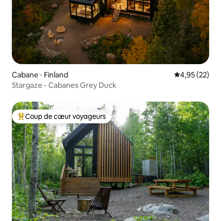
Cabane ⋅ Finland
Évaluation mo
4,95 (22)
Stargaze - Cabanes Grey Duck
Coup de cœur voyageurs
Coups de cœur voyageurs les plus appréciés