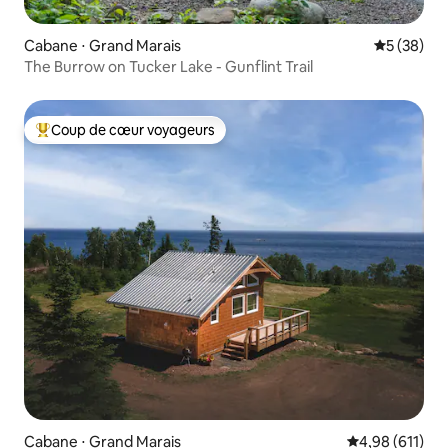
Cabane ⋅ Grand Marais
Évaluation
5 (38)
The Burrow on Tucker Lake - Gunflint Trail
Coup de cœur voyageurs
Coups de cœur voyageurs les plus appréciés
Cabane ⋅ Grand Marais
Évaluation moy
4,98 (611)