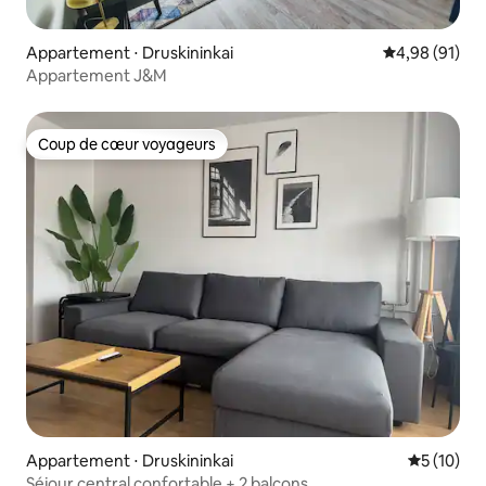
Appartement ⋅ Druskininkai
Évaluation mo
4,98 (91)
Appartement J&M
Coup de cœur voyageurs
Coup de cœur voyageurs
Appartement ⋅ Druskininkai
Évaluation
5 (10)
Séjour central confortable + 2 balcons