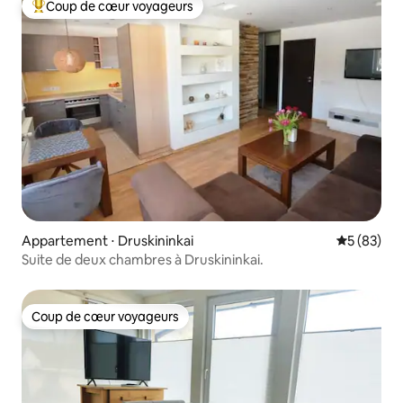
Coup de cœur voyageurs
Coups de cœur voyageurs les plus appréciés
Appartement ⋅ Druskininkai
Évaluation
5 (83)
Suite de deux chambres à Druskininkai.
Coup de cœur voyageurs
Coup de cœur voyageurs