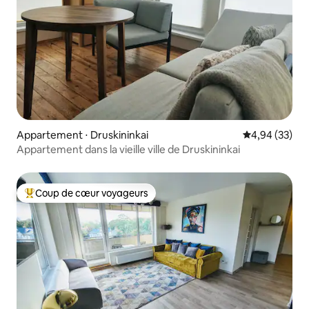
Appartement ⋅ Druskininkai
Évaluation mo
4,94 (33)
Appartement dans la vieille ville de Druskininkai
Coup de cœur voyageurs
Coups de cœur voyageurs les plus appréciés