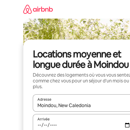
Aller
directement
au
contenu
Locations moyenne et
longue durée à Moindou
Découvrez des logements où vous vous sente
comme chez vous pour un séjour d'un mois ou
plus.
Adresse
Lorsque les résultats s'affichent, utilisez les flèc
Arrivée