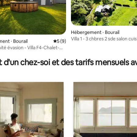
Hébergement ⋅ Bourail
Villa 1 - 3 chbres 2 sde salon cui
nt ⋅ Bourail
Évaluation moyenne sur la base de 9 co
5 (9)
privé
nité évasion - Villa F4-Chalet-
ur la base de 9 commentaires : 4,56 sur 5
t d'un chez-soi et des tarifs mensuels 