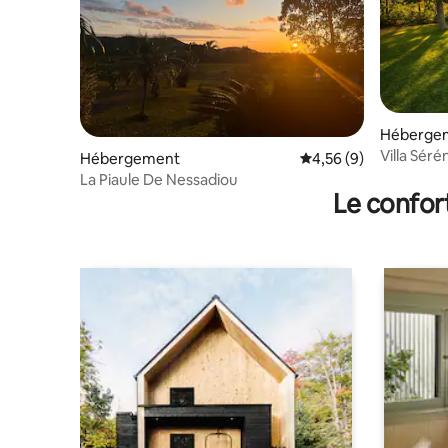
Hébergeme
Villa Séré
Hébergement
Évaluation moyenne s
4,56 (9)
Bourail
La Piaule De Nessadiou
Le confor