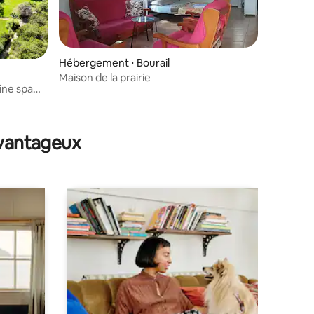
Hébergement ⋅ Bourail
Maison de la prairie
sine spa
mmentaires : 5 sur 5
avantageux