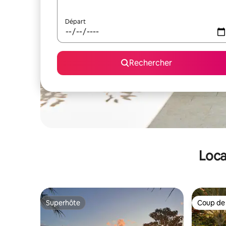
Départ
Rechercher
Loca
Superhôte
Coup de
Superhôte
Coup de