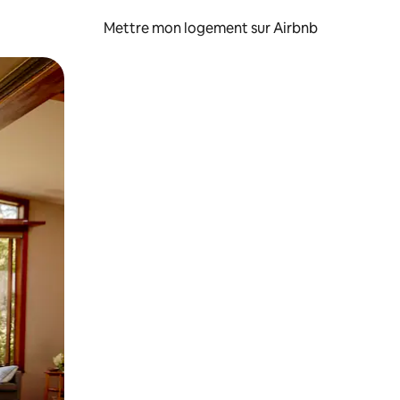
Mettre mon logement sur Airbnb
sant glisser.