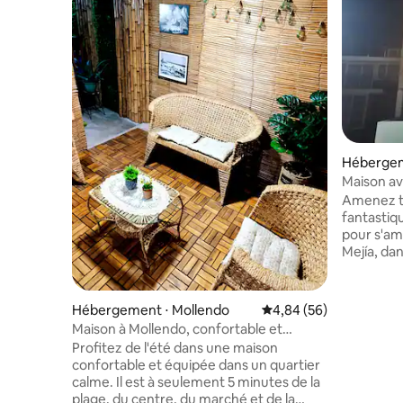
Hébergem
Maison av
Amenez to
fantasti
pour s'amu
Mejía, da
parking sé
streaming
personnes
Hébergement ⋅ Mollendo
Évaluation moyenne sur
4,84 (56)
manger, c
Maison à Mollendo, confortable et
chambres,
équipée
Profitez de l'été dans une maison
également 
confortable et équipée dans un quartier
Il a d'exc
calme. Il est à seulement 5 minutes de la
l'avenue 
plage, du centre, du marché et de la