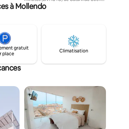
ndo
ces à Mollendo
con 01 habitación amplia con DOS
CAMAS de 02 plazas, TV de 40¨ y baño
completo con ducha y agua caliente las
24 hrs. Área de cocina con
electrodomésticos, mesa de comedor y
sala de estar con ½ baño, sofá y TV de
40¨ INCLUYE: Agua potable, luz, WiFi,
uso de COCHERA y terraza compartida -
ement gratuit
Permite alojar un MÁXIMO de cuatro (04)
Climatisation
r place
personas entre adultos y niños
acances