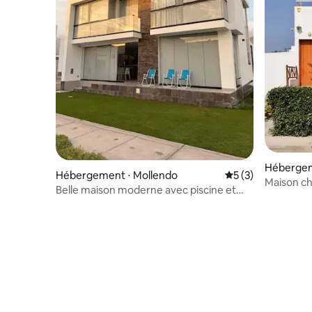
Hébergem
Hébergement ⋅ Mollendo
Évaluation moyenn
5 (3)
Maison ch
Belle maison moderne avec piscine et
Arizona-M
vue sur la mer