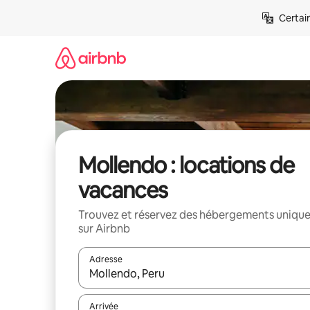
Aller
Certai
directement
au
contenu
Mollendo : locations de
vacances
Trouvez et réservez des hébergements uniqu
sur Airbnb
Adresse
Lorsque les résultats s'affichent, utilisez les flèc
Arrivée