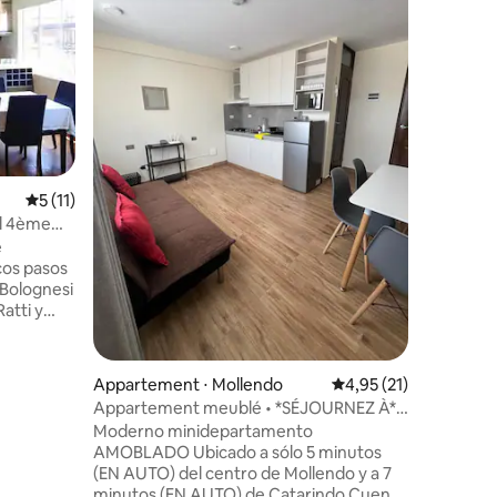
Relájate 
tranquila. Pasa unos lindos dias
descanso
departam
la playa,
habitacio
con tv y b
hermosas 
Forga. 1 
taires : 4,96 sur 5
Évaluation moyenne sur la base de 11 commentaires : 5 sur 5
5 (11)
.Una terr
impresion
l 4ème
terraza e
e
vidrios 
cos pasos
facilidad)
 Bolognesi
atti y
ompletos
Appartement ⋅ Mollendo
Évaluation moyenne su
4,95 (21)
a,
Appartement meublé • *SÉJOURNEZ À*
uipada y
Mollendo • #2
Moderno minidepartamento
e cocina,
AMOBLADO Ubicado a sólo 5 minutos
(EN AUTO) del centro de Mollendo y a 7
día cerca
minutos (EN AUTO) de Catarindo Cuenta