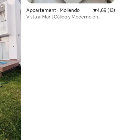
Appartement ⋅ Mollendo
Évaluation moyenne su
4,69 (13)
Vista al Mar | Cálido y Moderno en
Mollendo
ntaires : 4,71 sur 5