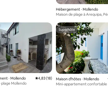
Hébergement ⋅ Mollendo
Maison de plage à Arequipa, P
Superhôte
Superhôte
ent ⋅ Mollendo
Évaluation moyenne sur la base de 18 comme
4,83 (18)
Maison d'hôtes ⋅ Mollendo
 plage Mollendo
Mini-appartement confortable 
de maisons de la plage