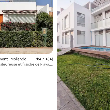
ent ⋅ Mollendo
Évaluation moyenne sur la base de 84 comme
4,71 (84)
e sur la base de 3 commentaires : 5 sur 5
aleureuse et fraîche de Playa,
ejia.