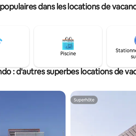
t à pied ou à vélo. Près de la
del mar en el corazón de Molle
opulaires dans les locations de vacan
quad.
Stationn
Piscine
su
do : d'autres superbes locations de v
Superhôte
Superhôte