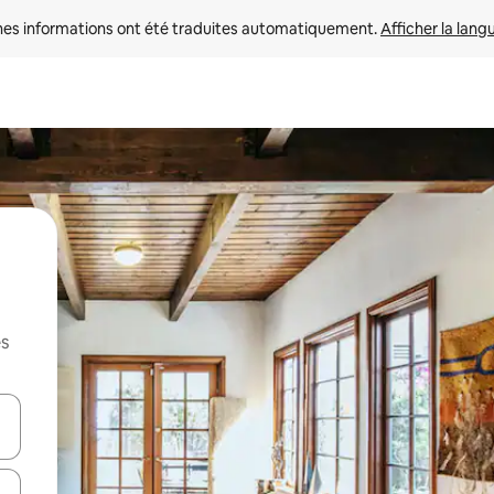
nes informations ont été traduites automatiquement. 
Afficher la lang
es
hes vers le haut et vers le bas pour les parcourir ou en appuyant et en fai