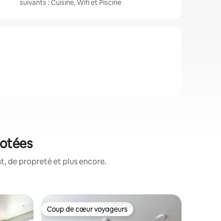
suivants : Cuisine, Wifi et Piscine
notées
, de propreté et plus encore.
Appartem
Coup de cœur voyageurs
Superhô
Coup de cœur voyageurs
Superhô
Apparte