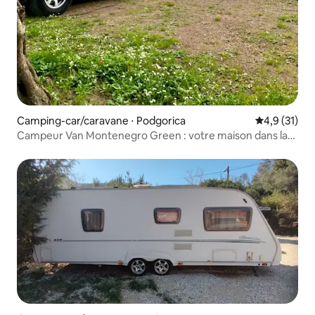
Camping-car/caravane ⋅ Podgorica
Évaluation m
4,9 (31)
Campeur Van Montenegro Green : votre maison dans la
nature