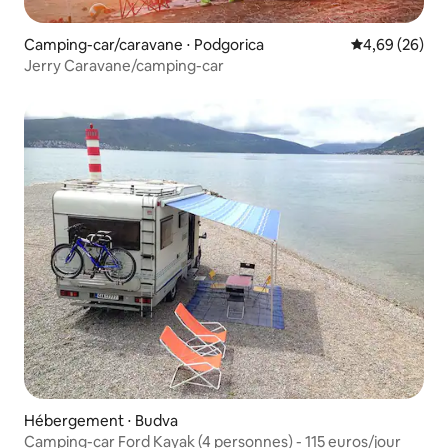
Camping-car/caravane ⋅ Podgorica
Évaluation mo
4,69 (26)
Jerry Caravane/camping-car
Hébergement ⋅ Budva
Camping-car Ford Kayak (4 personnes) - 115 euros/jour