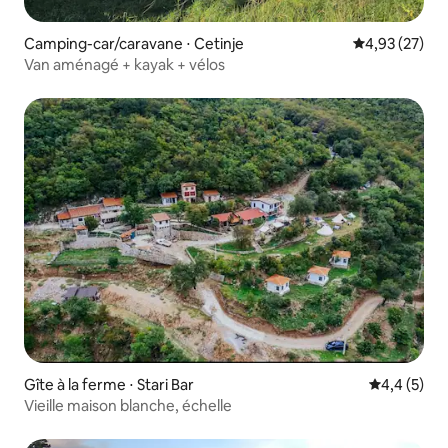
Camping-car/caravane ⋅ Cetinje
Évaluation mo
4,93 (27)
Van aménagé + kayak + vélos
Gîte à la ferme ⋅ Stari Bar
Évaluation 
4,4 (5)
Vieille maison blanche, échelle