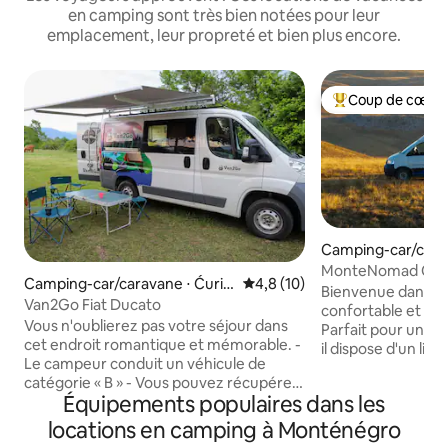
en camping sont très bien notées pour leur
emplacement, leur propreté et bien plus encore.
Coup de cœur 
Coups de cœur vo
Camping-car/cara
ca
MonteNomad Camp
Camping-car/caravane ⋅ Ćurila
Évaluation moyenne sur la bas
4,8 (10)
aventure vous at
Bienvenue dans n
c
Van2Go Fiat Ducato
confortable et en
Vous n'oublierez pas votre séjour dans
Parfait pour une 
cet endroit romantique et mémorable. -
il dispose d'un lit
Le campeur conduit un véhicule de
d'un coin salon co
catégorie « B » - Vous pouvez récupérer
cuisine compacte a
Équipements populaires dans les
et restituer le véhicule gratuitement à
et mini-réfrigérat
Podgorica et à l'aéroport de Podgorica.
d'équipements m
locations en camping à Monténégro
(Autres lieux de retrait possibles sur
douche extérieure