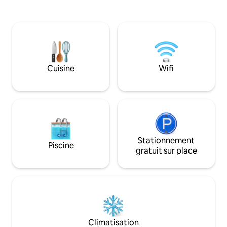
accord) - Le kilométrage est illimité - Le
Wi-Fi. Détendez-v
camping-car est couvert par une
l'emplacement ser
assurance standard (qui ne couvre pas
facile aux sentier
les dommages causés par la faute du
commodités locale
client) - L'assurance supplémentaire est
flexibles et adapt
facturée 20 € par jour (elle couvre tous
Réservez dès mai
les dommages subis lors de l'utilisation
expérience inoubli
Cuisine
Wifi
du camping-car) – Votre assistance est
cadre agréable de
disponible 24 h/24 et 7 j/7 - Vous pouvez
romantique
vous rendre dans les pays de la région.
Stationnement
Piscine
gratuit sur place
Climatisation