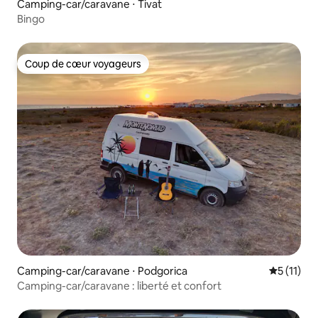
Camping-car/caravane ⋅ Tivat
Bingo
Coup de cœur voyageurs
Coup de cœur voyageurs
Camping-car/caravane ⋅ Podgorica
Évaluatio
5 (11)
Camping-car/caravane : liberté et confort