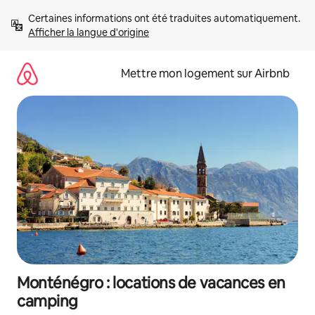
Aller
Certaines informations ont été traduites automatiquement. 
directement
Afficher la langue d'origine
au
contenu
Mettre mon logement sur Airbnb
Monténégro : locations de vacances en
camping