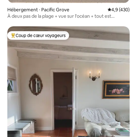
Hébergement ⋅ Pacific Grove
Évaluation mo
4,9 (430)
À deux pas de la plage + vue sur l'océan + tout est
accessible à pied
Coup de cœur voyageurs
Coups de cœur voyageurs les plus appréciés