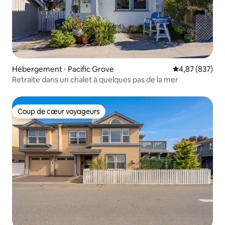
Hébergement ⋅ Pacific Grove
Évaluation moy
4,87 (837)
Retraite dans un chalet à quelques pas de la mer
Coup de cœur voyageurs
Coup de cœur voyageurs