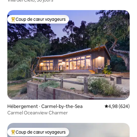
Coup de cœur voyageurs
Coups de cœur voyageurs les plus appréciés
Hébergement ⋅ Carmel-by-the-Sea
Évaluation moy
4,98 (624)
Carmel Oceanview Charmer
Coup de cœur voyageurs
Coups de cœur voyageurs les plus appréciés