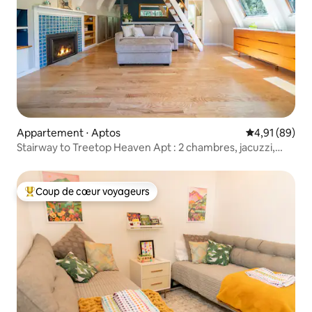
Appartement ⋅ Aptos
Évaluation mo
4,91 (89)
Stairway to Treetop Heaven Apt : 2 chambres, jacuzzi,
terrasse
Coup de cœur voyageurs
Coups de cœur voyageurs les plus appréciés