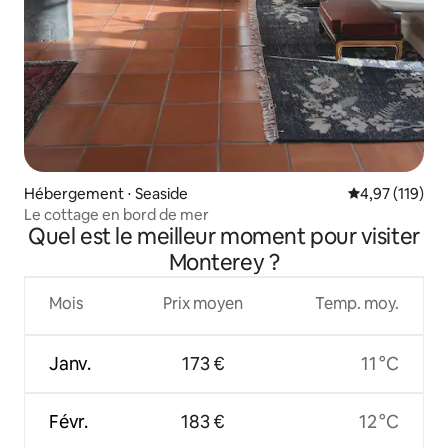
Hébergement ⋅ Seaside
Évaluation moy
4,97 (119)
Le cottage en bord de mer
Quel est le meilleur moment pour visiter
Monterey ?
Mois
Prix moyen
Temp. moy.
Janv.
173 €
11 °C
Févr.
183 €
12 °C