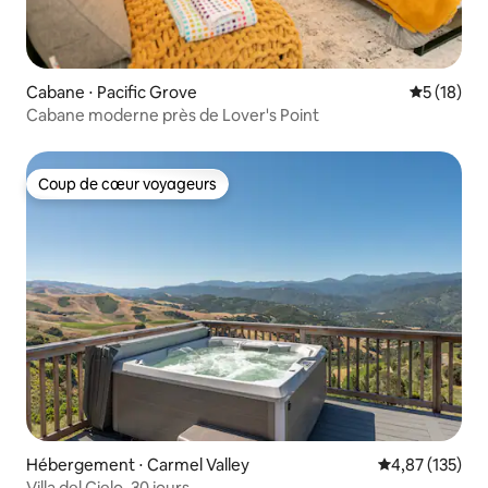
Cabane ⋅ Pacific Grove
Évaluation
5 (18)
Cabane moderne près de Lover's Point
Coup de cœur voyageurs
Coup de cœur voyageurs
Hébergement ⋅ Carmel Valley
Évaluation moy
4,87 (135)
Villa del Cielo, 30 jours