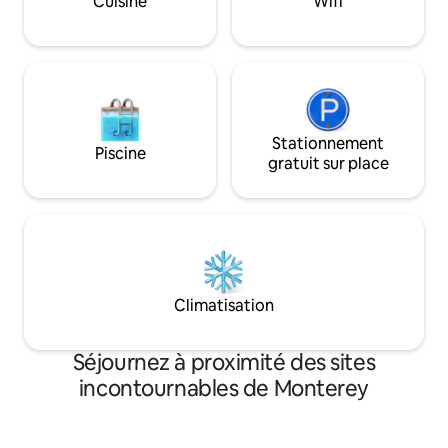
Cuisine
Wifi
un message au sujet des activités et
de 
autres équipements que je peux fournir
pendant votre séjour !
Stationnement
Piscine
gratuit sur place
Climatisation
Séjournez à proximité des sites
incontournables de Monterey