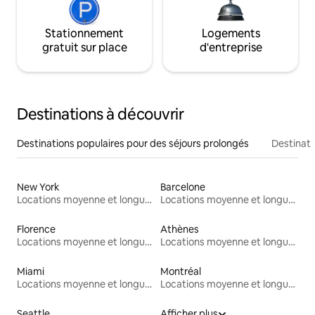
Stationnement
Logements
gratuit sur place
d'entreprise
Destinations à découvrir
Destinations populaires pour des séjours prolongés
Destinati
New York
Barcelone
Locations moyenne et longue durée
Locations moyenne et longue durée
Florence
Athènes
Locations moyenne et longue durée
Locations moyenne et longue durée
Miami
Montréal
Locations moyenne et longue durée
Locations moyenne et longue durée
Seattle
Afficher plus