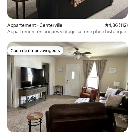
Appartement ⋅ Centerville
Évaluation moy
4,86 (112)
Appartement en briques vintage sur une place historique
Coup de cœur voyageurs
Coup de cœur voyageurs