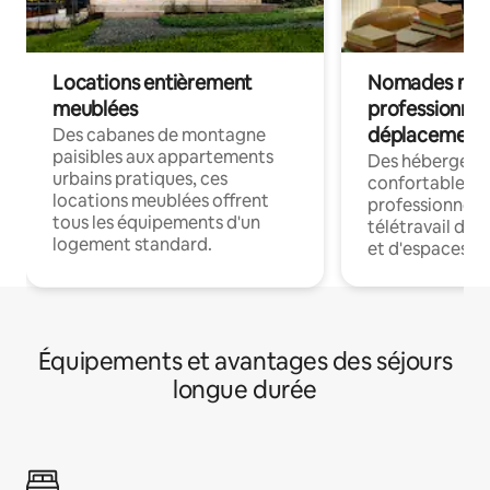
Locations entièrement
Nomades num
meublées
professionnel
déplacement
Des cabanes de montagne
paisibles aux appartements
Des hébergem
urbains pratiques, ces
confortables p
locations meublées offrent
professionnels
tous les équipements d'un
télétravail dis
logement standard.
et d'espaces de
Équipements et avantages des séjours
longue durée