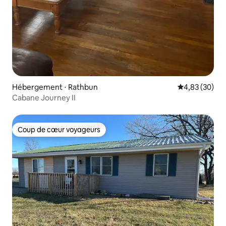
Hébergement ⋅ Rathbun
Évaluation mo
4,83 (30)
Cabane Journey II
Coup de cœur voyageurs
Coup de cœur voyageurs