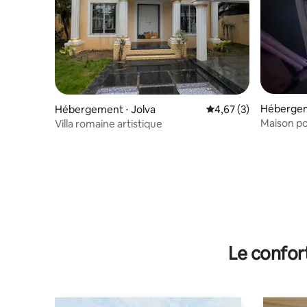
Hébergem
Hébergement ⋅ Jolva
Évaluation moyenne s
4,67 (3)
Maison po
Villa romaine artistique
vacances
Le confor