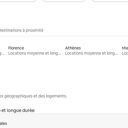
Destinations à proximité
Florence
Athènes
Mi
Locations moyenne et longue durée
Locations moyenne et longue durée
Locations moyenne et longue durée
nes géographiques et des logements.
 et longue durée
ales