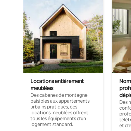
Locations entièrement
Noma
meublées
prof
dépl
Des cabanes de montagne
paisibles aux appartements
Des 
urbains pratiques, ces
confo
locations meublées offrent
profe
tous les équipements d'un
télét
logement standard.
et d'