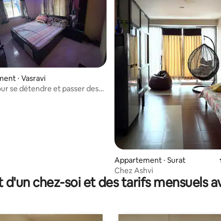
ent ⋅ Vasravi
ur la base de 3 commentaires : 4,67 sur 5
ur se détendre et passer des
Appartement ⋅ Surat
Chez Ashvi
t d'un chez-soi et des tarifs mensuels 