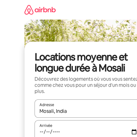
Aller
directement
au
contenu
Locations moyenne et
longue durée à Mosali
Découvrez des logements où vous vous sente
comme chez vous pour un séjour d'un mois ou
plus.
Adresse
Lorsque les résultats s'affichent, utilisez les flèc
Arrivée