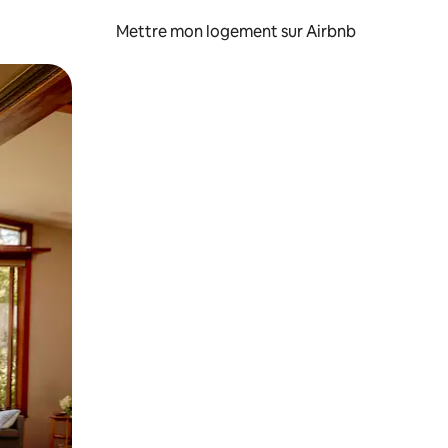
Mettre mon logement sur Airbnb
sant glisser.