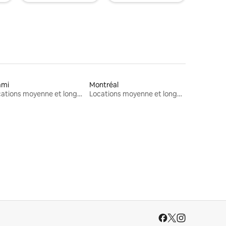
ami
Montréal
Locations moyenne et longue durée
Locations moyenne et longue durée