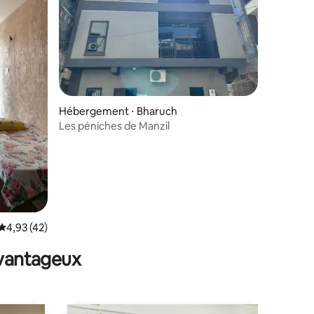
Hébergement ⋅ Bharuch
Les péniches de Manzil
Évaluation moyenne sur la base de 42 commentaires : 4,93 sur 5
4,93 (42)
avantageux