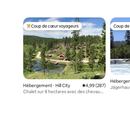
Coup de cœur voyageurs
Coup de
Coups de cœur voyageurs les plus appréciés
Coup de
Hébergem
Hébergement ⋅ Hill City
Évaluation moyenne sur 
4,99 (287)
Jägerhaus
Chalet sur 8 hectares avec des chevaux,
domaine 
des chèvres et un mini âne