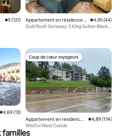
e
Évaluation moyenne sur la base de 121 commentaires : 5 sur 5
5 (121)
Appartement en résidence ⋅
Évaluation moyenne su
4,95 (44)
Lead
Gold Rush Getaway-2 King Suites-Black
mmentaires : 5 sur 5
Hills Views
Coup de cœur voyageurs
Coup de cœur voyageurs
Évaluation moyenne sur la base de 13 commentaires : 4,69 sur 5
4,69 (13)
ntaires : 4,97 sur 5
Appartement en résidence ⋅
Évaluation moyenne sur
4,89 (174)
Lead
Wistful West Condo
 familles