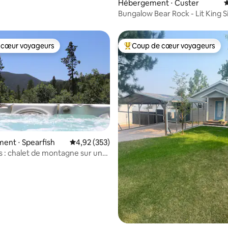
Hébergement ⋅ Custer
É
Bungalow Bear Rock - Lit King Si
lits jumeaux
 cœur voyageurs
Coup de cœur voyageurs
 cœur voyageurs
Coups de cœur voyageurs les p
ent ⋅ Spearfish
Évaluation moyenne sur la base de 353 commen
4,92 (353)
la base de 287 commentaires : 4,99 sur 5
 : chalet de montagne sur un
privé