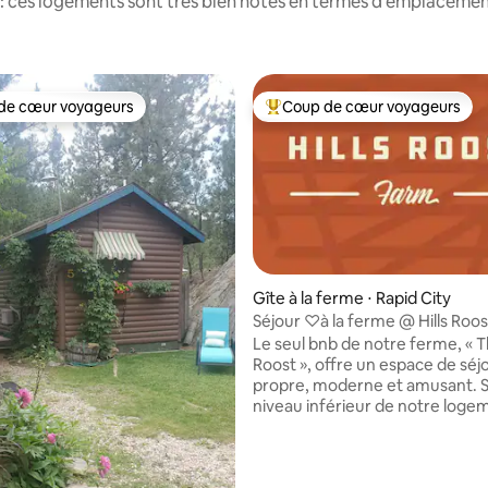
: ces logements sont très bien notés en termes d'emplacement
de cœur voyageurs
Coup de cœur voyageurs
 cœur voyageurs les plus appréciés
Coups de cœur voyageurs les p
 la base de 740 commentaires : 4,91 sur 5
Gîte à la ferme ⋅ Rapid City
Séjour ♡à la ferme @ Hills Roos
Le seul bnb de notre ferme, « 
Roost », offre un espace de séj
propre, moderne et amusant. S
niveau inférieur de notre logeme
similaire à une suite. Offrant 57
carrés de logements privés, pr
bien entretenus comprennent