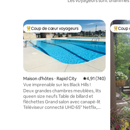
Les voyageurs sont unanimes 
Coup de cœur voyageurs
Coup 
Coups de cœur voyageurs les plus appréciés
Coups de
Maison d'hôtes ⋅ Rapid City
Évaluation moyenne sur
4,91 (740)
Vue imprenable sur les Black Hills !
Deux grandes chambres meublées, lits
queen size neufs Table de billard et
fléchettes Grand salon avec canapé-lit
Téléviseur connecté UHD 65'' Netflix,
Prime, chaînes HD/locales Piscine et
équipements de loisirs, saisonniers
Internet haut débit WIFI Salle de bain
récemment rénovée Patio extérieur