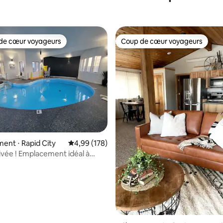
de cœur voyageurs
Coup de cœur voyageurs
 cœur voyageurs les plus appréciés
Coup de cœur voyageurs
la base de 138 commentaires : 4,88 sur 5
nt ⋅ Rapid City
Évaluation moyenne sur la base de 178 commen
4,99 (178)
rivée ! Emplacement idéal à
 !