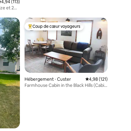
valuation moyenne sur la base de 113 commentaires : 4,94 sur 5
4,94 (113)
ze et 2
Coup de cœur voyageurs
lus appréciés
Coups de cœur voyageurs les plus appréciés
Hébergement ⋅ Custer
Évaluation moyenne sur
4,98 (121)
taires : 4,92 sur 5
Farmhouse Cabin in the Black Hills (Cabin
3)