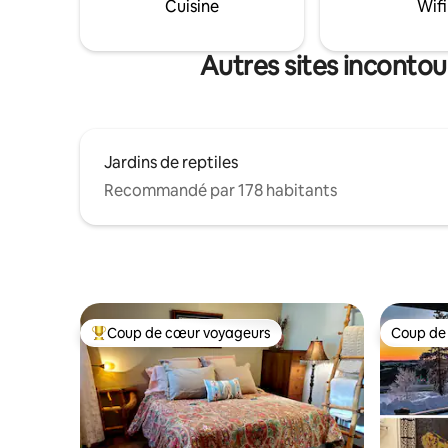
Cuisine
Wifi
cabane. Ouvertures saisonnières. Du 1er
juin au 1
les mois d
Autres sites inconto
Jardins de reptiles
Recommandé par 178 habitants
Coup de cœur voyageurs
Coup de
Coups de cœur voyageurs les plus appréciés
Coup de