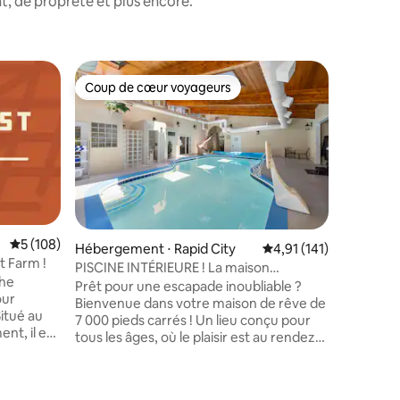
, de propreté et plus encore.
Suite ⋅ Ra
Coup de cœur voyageurs
Coup
lus appréciés
Coup de cœur voyageurs
Coups d
Luxe mod
bain | À 
Découvre
ce logem
récemmen
avec lits
centre-vi
privée, d
sur la fa
gastrono
Évaluation moyenne sur la base de 108 commentaires : 5 sur 5
5 (108)
Hébergement ⋅ Rapid City
Évaluation moyenne sur
4,91 (141)
à l'italie
t Farm !
PISCINE INTÉRIEURE ! La maison
linge/sèc
The
AMUSANTE
Prêt pour une escapade inoubliable ?
Fi haut d
our
Bienvenue dans votre maison de rêve de
des meill
itué au
7 000 pieds carrés ! Un lieu conçu pour
Remarque 
nt, il est
tous les âges, où le plaisir est au rendez-
Il s'agit
5 pieds
vous, et où le développement durable
propriété
opres et
est au cœur des préoccupations, grâce à
cette uni
 une
l'énergie solaire ! Que vous dévaliez le