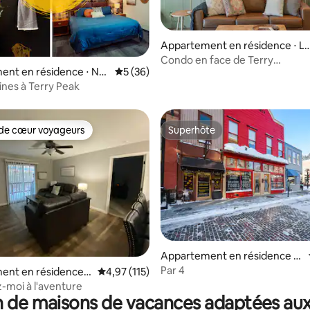
Appartement en résidence ⋅ L
ad
Condo en face de Terry
 la base de 182 commentaires : 4,97 sur 5
nt en résidence ⋅ Nor
Évaluation moyenne sur la base de 36 co
5 (36)
Peak*Jacuzzi*Spacieux
nce
ines à Terry Peak
de cœur voyageurs
Superhôte
 cœur voyageurs les plus appréciés
Superhôte
Appartement en résidence ⋅
Deadwood
Par 4
la base de 168 commentaires : 4,93 sur 5
ent en résidence ⋅
Évaluation moyenne sur la base de 115 comme
4,97 (115)
moi à l'aventure
 de maisons de vacances adaptées aux