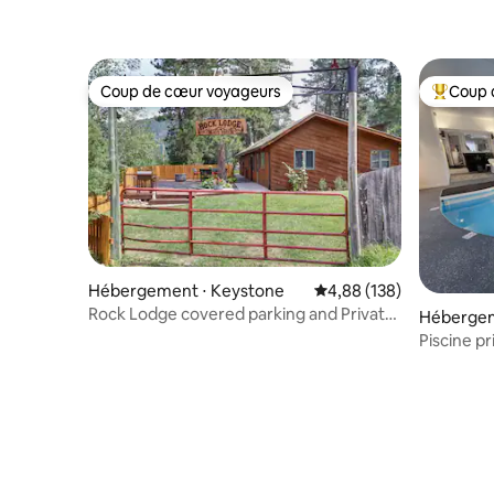
Coup de cœur voyageurs
Coup 
Coup de cœur voyageurs
Coups de
Hébergement ⋅ Keystone
Évaluation moyenne sur 
4,88 (138)
Rock Lodge covered parking and Private
Hébergeme
Hot Tub!
Piscine p
Rapid City