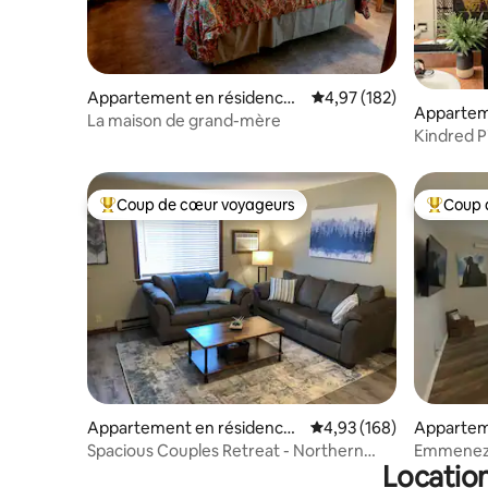
Appartement en résidence ⋅
Évaluation moyenne sur
4,97 (182)
Apparteme
Rapid City
La maison de grand-mère
th Lawre
Kindred P
Coup de cœur voyageurs
Coup 
Coups de cœur voyageurs les plus appréciés
Coups de
Appartement en résidence ⋅
Évaluation moyenne sur 
4,93 (168)
Appartem
Lead
Lead
Spacious Couples Retreat - Northern
Emmenez-
Location
Black Hills